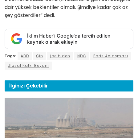
dair yüksek beklentiler olmalı. Şimdiye kadar çok az
şey gösterdiler” dedi.
İklim Haber'i Google'da tercih edilen
kaynak olarak ekleyin
Tags:
ABD
Çin
joe biden
NDC
Paris Anlaşması
Ulusal Katkı Beyanı
İlginizi
Çekebilir