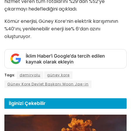
hizmet veren tüm rotalarını %29’dan %52’ye
çıkarmayı hedeflediğini açıkladı.
Kömür enerjisi, Güney Kore’nin elektrik karışımının
%40’ını, yenilenebilir enerji ise% 6’dan azını
oluşturuyor.
İklim Haber'i Google'da tercih edilen
kaynak olarak ekleyin
Tags:
demiryolu
güney kore
Güney Kore Devlet Başkanı Moon Jae-in
İlginizi
Çekebilir