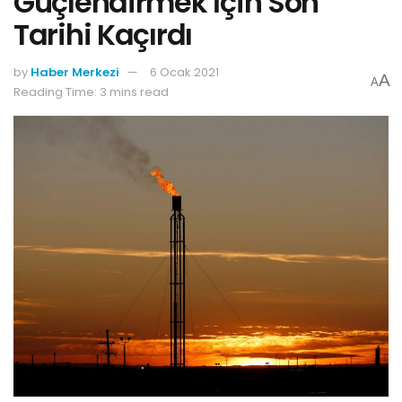
Güçlendirmek İçin Son
Tarihi Kaçırdı
by
Haber Merkezi
6 Ocak 2021
A
A
Reading Time: 3 mins read