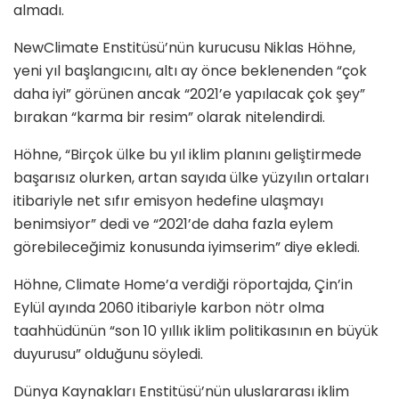
almadı.
NewClimate Enstitüsü’nün kurucusu Niklas Höhne,
yeni yıl başlangıcını, altı ay önce beklenenden “çok
daha iyi” görünen ancak “2021’e yapılacak çok şey”
bırakan “karma bir resim” olarak nitelendirdi.
Höhne, “Birçok ülke bu yıl iklim planını geliştirmede
başarısız olurken, artan sayıda ülke yüzyılın ortaları
itibariyle net sıfır emisyon hedefine ulaşmayı
benimsiyor” dedi ve “2021’de daha fazla eylem
görebileceğimiz konusunda iyimserim” diye ekledi.
Höhne, Climate Home’a verdiği röportajda, Çin’in
Eylül ayında 2060 itibariyle karbon nötr olma
taahhüdünün “son 10 yıllık iklim politikasının en büyük
duyurusu” olduğunu söyledi.
Dünya Kaynakları Enstitüsü’nün uluslararası iklim