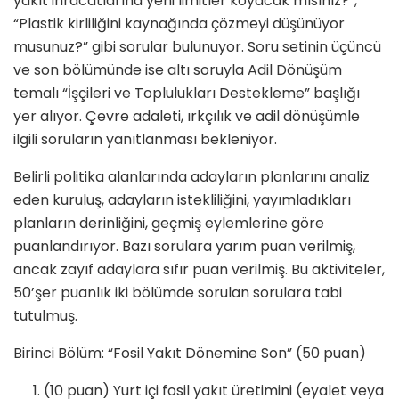
yakıt ihracatlarına yeni limitler koyacak mısınız?”,
“Plastik kirliliğini kaynağında çözmeyi düşünüyor
musunuz?” gibi sorular bulunuyor. Soru setinin üçüncü
ve son bölümünde ise altı soruyla Adil Dönüşüm
temalı “İşçileri ve Toplulukları Destekleme” başlığı
yer alıyor. Çevre adaleti, ırkçılık ve adil dönüşümle
ilgili soruların yanıtlanması bekleniyor.
Belirli politika alanlarında adayların planlarını analiz
eden kuruluş, adayların istekliliğini, yayımladıkları
planların derinliğini, geçmiş eylemlerine göre
puanlandırıyor. Bazı sorulara yarım puan verilmiş,
ancak zayıf adaylara sıfır puan verilmiş. Bu aktiviteler,
50’şer puanlık iki bölümde sorulan sorulara tabi
tutulmuş.
Birinci Bölüm: “Fosil Yakıt Dönemine Son” (50 puan)
(10 puan) Yurt içi fosil yakıt üretimini (eyalet veya