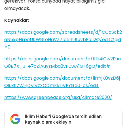
gerekiyor. Yoksa dünyada hayat bildiğimiz gibi
olmayacak.
Kaynaklar:
https://docs.google.com/spreadsheets/d/1CCqSck2
aN5kpHrpeUKW8LeHaVZ71o6Ih9fuvbEoIl2Q/edit#gid
=0
https://docs.google.com/document/d/1HIi4iCw2Eua
O0B7X_J-e7cZlAuyzMba2vFUwA1GF6gQ/edit#
https://docs.google.com/document/d/1irrYjK0vzD6j
OluxKZW-jDViVzXCDmKkrIVFYGa0-os/edit
https://www.greenpeace.org/usa/climate2020/
İklim Haber'i Google'da tercih edilen
kaynak olarak ekleyin