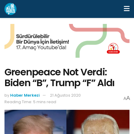
Greenpeace Not Verdi:
Biden “B”, Trump “F” Aldı
by
Haber Merkezi
21 Ağustos 2020
A
A
Reading Time: 5 mins read