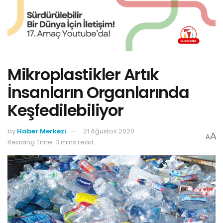
Mikroplastikler Artık
İnsanların Organlarında
Keşfedilebiliyor
by
Haber Merkezi
21 Ağustos 2020
A
A
Reading Time: 3 mins read