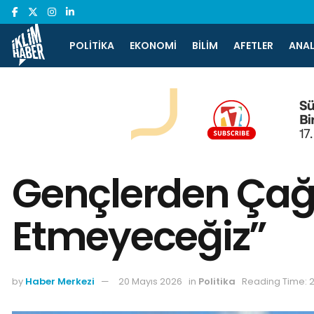
POLITIKA
EKONOMI
BILIM
AFETLER
ANAL
Gençlerden Çağr
Etmeyeceğiz”
by
Haber Merkezi
20 Mayıs 2026
in
Politika
Reading Time: 