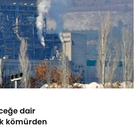
eceğe dair
ak kömürden