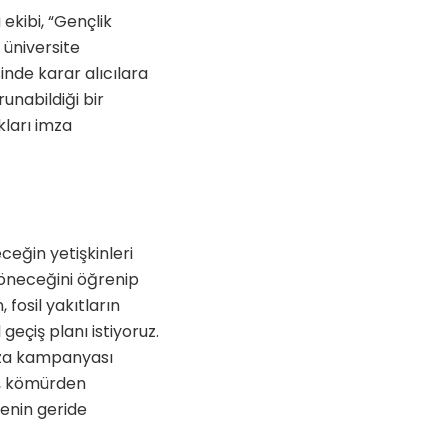
ekibi, “Gençlik
 üniversite
nde karar alıcılara
nabildiği bir
kları imza
ceğin yetişkinleri
öneceğini öğrenip
 fosil yakıtların
geçiş planı istiyoruz.
mza kampanyası
r, kömürden
senin geride