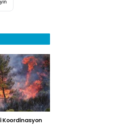
yin
liği Koordinasyon