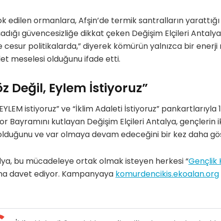
 edilen ormanlara, Afşin’de termik santralların yarattığı 
şadığı güvencesizliğe dikkat çeken Değişim Elçileri Antalya
 cesur politikalarda,” diyerek kömürün yalnızca bir enerji 
let meselesi olduğunu ifade etti.
z Değil, Eylem İstiyoruz”
EYLEM istiyoruz” ve “İklim Adaleti İstiyoruz” pankartlarıyla
 Bayramını kutlayan Değişim Elçileri Antalya, gençlerin ik
lduğunu ve var olmaya devam edeceğini bir kez daha gös
alya, bu mücadeleye ortak olmak isteyen herkesi “
Gençlik 
na davet ediyor. Kampanyaya
komurdencikis.ekoalan.org