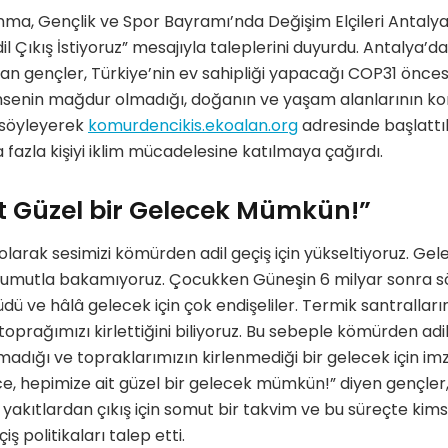
nma, Gençlik ve Spor Bayramı’nda Değişim Elçileri Antalya 
 Çıkış İstiyoruz” mesajıyla taleplerini duyurdu. Antalya’da
an gençler, Türkiye’nin ev sahipliği yapacağı COP31 öncesi
senin mağdur olmadığı, doğanın ve yaşam alanlarının koru
i söyleyerek
komurdencikis.ekoalan.org
adresinde başlattı
azla kişiyi iklim mücadelesine katılmaya çağırdı.
t Güzel bir Gelecek Mümkün!”
olarak sesimizi kömürden adil geçiş için yükseltiyoruz. Gele
umutla bakamıyoruz. Çocukken Güneşin 6 milyar sonra s
ü ve hâlâ gelecek için çok endişeliler. Termik santralların,
oprağımızı kirlettiğini biliyoruz. Bu sebeple kömürden adil 
adığı ve topraklarımızın kirlenmediği bir gelecek için i
ce, hepimize ait güzel bir gelecek mümkün!” diyen gençle
 yakıtlardan çıkış için somut bir takvim ve bu süreçte kim
iş politikaları talep etti.