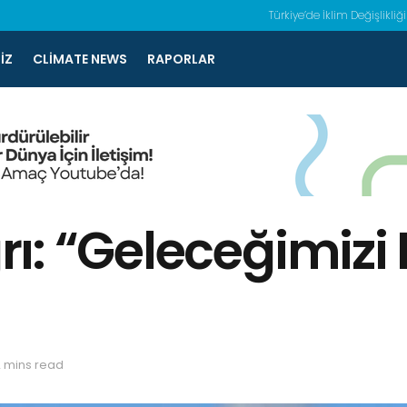
Türkiye’de İklim Değişlikliği
IZ
CLIMATE NEWS
RAPORLAR
ı: “Geleceğimizi
2 mins read