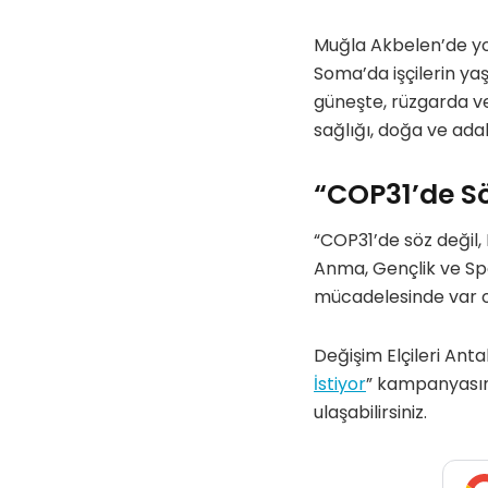
Muğla Akbelen’de yok
Soma’da işçilerin ya
güneşte, rüzgarda ve
sağlığı, doğa ve ada
“COP31’de Sö
“COP31’de söz değil, 
Anma, Gençlik ve Spor
mücadelesinde var o
Değişim Elçileri Ant
İstiyor
” kampanyası
ulaşabilirsiniz.