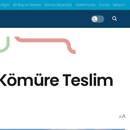
 Algısı
Bir Buçuk Derece
Kömür Masalları
Hakkımızda
Künye
İletişim
 Kömüre Teslim
A
A