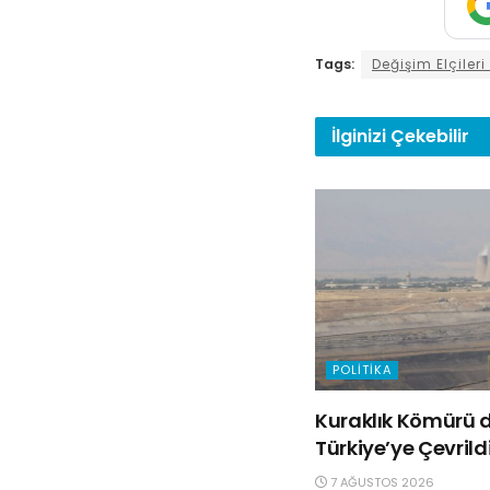
Tags:
Değişim Elçileri
İlginizi
Çekebilir
POLITIKA
Kuraklık Kömürü d
Türkiye’ye Çevrild
7 AĞUSTOS 2026