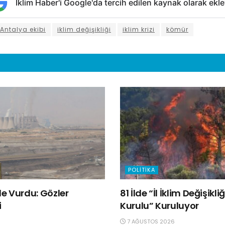
İklim Haber'i Google'da tercih edilen kaynak olarak ekle
 Antalya ekibi
iklim değişikliği
iklim krizi
kömür
POLITIKA
e Vurdu: Gözler
81 İlde “İl İklim Değişik
i
Kurulu” Kuruluyor
7 AĞUSTOS 2026