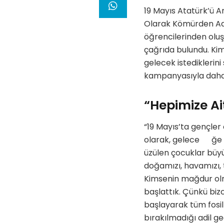
19 Mayıs Atatürk’ü A
Olarak Kömürden Adil
öğrencilerinden oluş
çağrıda bulundu. Kim
gelecek istediklerin
kampanyasıyla daha f
“Hepimize Ai
“19 Mayıs’ta gençler 
olarak, gelece ğe 
üzülen çocuklar büyüd
doğamızı, havamızı, t
Kimsenin mağdur olm
başlattık. Çünkü biz
başlayarak tüm fosil
bırakılmadığı adil geç