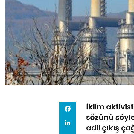
İklim aktivis
sözünü söyl
adil çıkış çağ