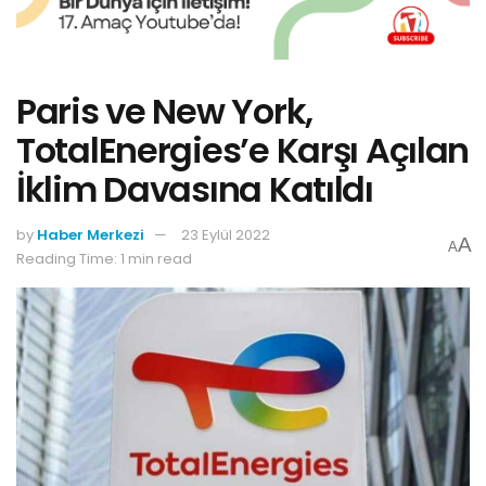
Paris ve New York,
TotalEnergies’e Karşı Açılan
İklim Davasına Katıldı
by
Haber Merkezi
23 Eylül 2022
A
A
Reading Time: 1 min read