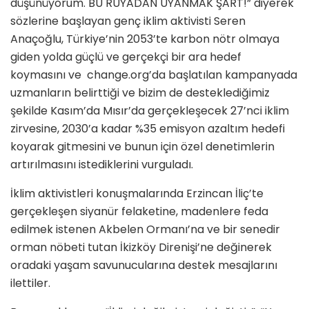
düşünüyorum. BU RÜYADAN UYANMAK ŞART!” diyerek
sözlerine başlayan genç iklim aktivisti Seren
Anaçoğlu, Türkiye’nin 2053’te karbon nötr olmaya
giden yolda güçlü ve gerçekçi bir ara hedef
koymasını ve change.org’da başlatılan kampanyada
uzmanların belirttiği ve bizim de desteklediğimiz
şekilde Kasım’da Mısır’da gerçekleşecek 27’nci iklim
zirvesine, 2030’a kadar %35 emisyon azaltım hedefi
koyarak gitmesini ve bunun için özel denetimlerin
artırılmasını istediklerini vurguladı.
İklim aktivistleri konuşmalarında Erzincan İliç’te
gerçekleşen siyanür felaketine, madenlere feda
edilmek istenen Akbelen Ormanı’na ve bir senedir
orman nöbeti tutan İkizköy Direnişi’ne değinerek
oradaki yaşam savunucularına destek mesajlarını
ilettiler.