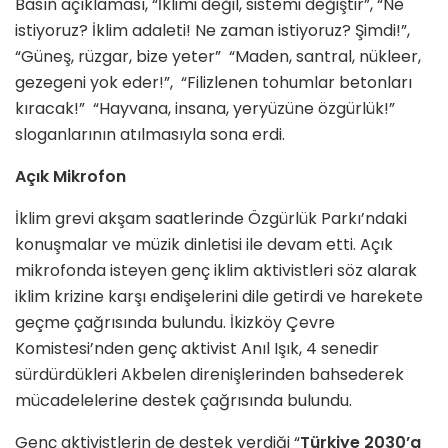
Basın açıklaması, “İklimi değil, sistemi değiştir”, “Ne
istiyoruz? İklim adaleti! Ne zaman istiyoruz? Şimdi!”,
“Güneş, rüzgar, bize yeter” “Maden, santral, nükleer,
gezegeni yok eder!”, “Filizlenen tohumlar betonları
kıracak!” “Hayvana, insana, yeryüzüne özgürlük!”
sloganlarının atılmasıyla sona erdi.
Açık Mikrofon
İklim grevi akşam saatlerinde Özgürlük Parkı’ndaki
konuşmalar ve müzik dinletisi ile devam etti. Açık
mikrofonda isteyen genç iklim aktivistleri söz alarak
iklim krizine karşı endişelerini dile getirdi ve harekete
geçme çağrısında bulundu. İkizköy Çevre
Komistesi’nden genç aktivist Anıl Işık, 4 senedir
sürdürdükleri Akbelen direnişlerinden bahsederek
mücadelelerine destek çağrısında bulundu.
Genç aktivistlerin de destek verdiği “
Türkiye 2030’a