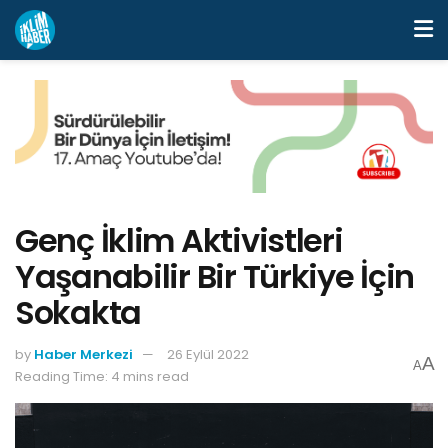
Genç İklim Aktivistleri
Yaşanabilir Bir Türkiye İçin
Sokakta
by
Haber Merkezi
26 Eylül 2022
A
A
Reading Time: 4 mins read