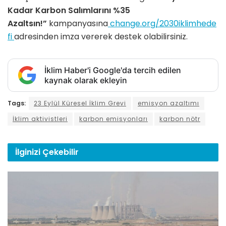
Kadar Karbon Salımlarını %35
Azaltsın!”
kampanyasına
change.org/2030iklimhede
fi
adresinden imza vererek destek olabilirsiniz.
İklim Haber'i Google'da tercih edilen
kaynak olarak ekleyin
Tags:
23 Eylül Küresel İklim Grevi
emisyon azaltımı
İklim aktivistleri
karbon emisyonları
karbon nötr
İlginizi
Çekebilir