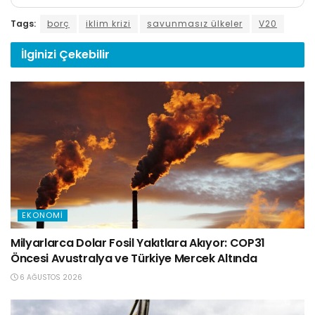
Tags:
borç
iklim krizi
savunmasız ülkeler
V20
İlginizi
Çekebilir
EKONOMI
Milyarlarca Dolar Fosil Yakıtlara Akıyor: COP31
Öncesi Avustralya ve Türkiye Mercek Altında
6 AĞUSTOS 2026