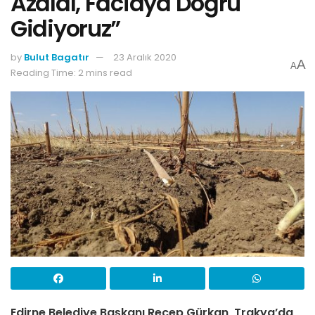
Azaldı, Faciaya Doğru
Gidiyoruz”
by
Bulut Bagatır
23 Aralık 2020
A
A
Reading Time: 2 mins read
Edirne Belediye Başkanı Recep Gürkan, Trakya’da