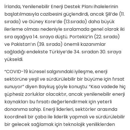
İrlanda, Yenilenebilir Enerji Destek Planı ihalelerinin
başlatılmasıyla cazibesini güçlendirdi, ancak Şili’de (11.
sırada) ve Güney Kore’de (13.sırada) daha büyük
ilerleme olması nedeniyle sıralamada genel olarak iki
sıra aşağıya 14. sıraya düştü. Portekiz’in (22. sırada)
ve Pakistan’ın (39. sırada) önemli kazanımlar
sağladığı endekste Türkiye’de 34. sıradan 30. sıraya
yükseldi.
“COVID-19 küresel salgınındaki iyileşme, enerji
sektörüne yeşil ve sürdürülebilir bir büyüme için fırsat
sunuyor” diyen Baykuş şöyle konuştu: “Kısa vadede hiç
şüphesiz zorluklar olacaktır, ancak yenilenebilir enerji
kaynakları bu fırsatı değerlendirmek için yeterli
donanıma sahip. Enerji liderleri, sektörler arasında
koordineli bir çaba ile liderlik yapmalı ve sürdürülebilir
bir gelecek sağlamak için teknolojik yeniliklerden