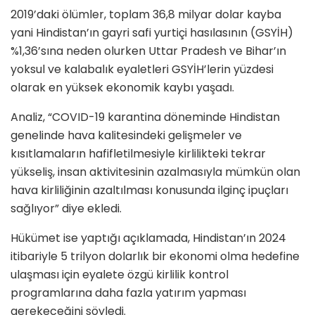
2019’daki ölümler, toplam 36,8 milyar dolar kayba
yani Hindistan’ın gayri safi yurtiçi hasılasının (GSYİH)
%1,36’sına neden olurken Uttar Pradesh ve Bihar’ın
yoksul ve kalabalık eyaletleri GSYİH’lerin yüzdesi
olarak en yüksek ekonomik kaybı yaşadı.
Analiz, “COVID-19 karantina döneminde Hindistan
genelinde hava kalitesindeki gelişmeler ve
kısıtlamaların hafifletilmesiyle kirlilikteki tekrar
yükseliş, insan aktivitesinin azalmasıyla mümkün olan
hava kirliliğinin azaltılması konusunda ilginç ipuçları
sağlıyor” diye ekledi.
Hükümet ise yaptığı açıklamada, Hindistan’ın 2024
itibariyle 5 trilyon dolarlık bir ekonomi olma hedefine
ulaşması için eyalete özgü kirlilik kontrol
programlarına daha fazla yatırım yapması
gerekeceğini söyledi.