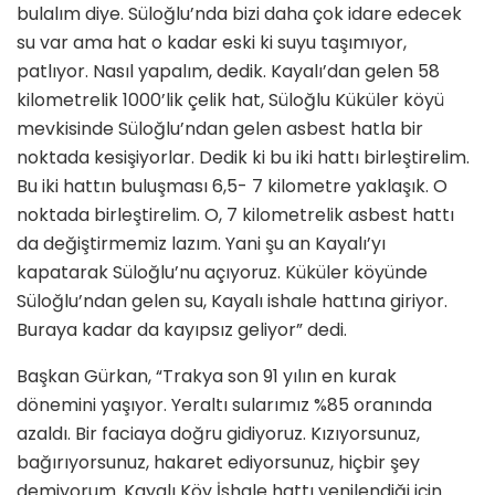
bulalım diye. Süloğlu’nda bizi daha çok idare edecek
su var ama hat o kadar eski ki suyu taşımıyor,
patlıyor. Nasıl yapalım, dedik. Kayalı’dan gelen 58
kilometrelik 1000’lik çelik hat, Süloğlu Küküler köyü
mevkisinde Süloğlu’ndan gelen asbest hatla bir
noktada kesişiyorlar. Dedik ki bu iki hattı birleştirelim.
Bu iki hattın buluşması 6,5- 7 kilometre yaklaşık. O
noktada birleştirelim. O, 7 kilometrelik asbest hattı
da değiştirmemiz lazım. Yani şu an Kayalı’yı
kapatarak Süloğlu’nu açıyoruz. Küküler köyünde
Süloğlu’ndan gelen su, Kayalı ishale hattına giriyor.
Buraya kadar da kayıpsız geliyor” dedi.
Başkan Gürkan, “Trakya son 91 yılın en kurak
dönemini yaşıyor. Yeraltı sularımız %85 oranında
azaldı. Bir faciaya doğru gidiyoruz. Kızıyorsunuz,
bağırıyorsunuz, hakaret ediyorsunuz, hiçbir şey
demiyorum. Kayalı Köy İshale hattı yenilendiği için