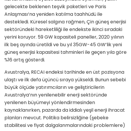
gelecekte beklenen teşvik paketleri ve Paris
Anlaşması’na yeniden katılma taahhüdü ile
destekledi. Küresel salgına rağmen, Çin güneş enerjisi
sektöründeki hareketliliği ile endekste ikinci sıradaki
yerini koruyor. 59 GW kapasiteli paneller, 2020 yılının
ilk beş ayında üretildi ve bu yıl 35GW-45 GW’lik yeni
güneş enerjisi kapasitesi tahminleri ile geçen yıla göre
%16 artış gösterdi.
Avustralya, RECAI endeksi tarihinde en üst pozisyona
ulaştı ve ilk defa üçüncü sıraya yükseldi. Bunun sebebi
büyük ölçüde yatırımcıların ve geliştiricilerin
Avustralya’nın yenilenebilir enerji sektöründe
yenilenen büyümeyi yönlendirmesinden
kaynaklanırken, pazarda da iddialı yeşil enerji ihracat
planları mevcut. Politika belirsizliğine (şebeke
stabilitesi ve fiyat dalgalanmalarındaki problemlere)