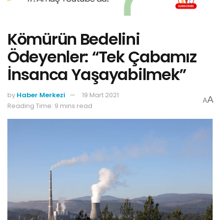
Kömürün Bedelini
Ödeyenler: “Tek Çabamız
İnsanca Yaşayabilmek”
by
Haber Merkezi
19 Mart 2021
A
A
Reading Time: 9 mins read