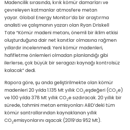
Madencilik sırasında, kırık kömür damarları ve
çevreleyen katmanlar atmosfere metan
yayar. Global Energy Monitor’da bir araştırma
analisti ve çalışmanın yazarı olan Ryan Driskell
Tate “Kömür madeni metanı, önemli bir iklim etkisi
oluşturduğuna dair net kanıtlar olmasına rağmen
yıllardır incelenmedi. Yeni kömür madenleri,
hafifletme önlemleri olmadan planlandığı gibi
ilerlerse, çok büyük bir seragazı kaynağı kontrolsüz
kalacak” dedi.
Rapora göre, şu anda geliştirilmekte olan kömür
madenleri 20 yılda 1.135 Mt yıllık CO
eşdeğeri (CO
e)
2
2
ve 100 yılda 378 Mt yıllık CO
e sızdıracak. 20 yıllık bir
2
sürede, tahmini metan emisyonları ABD’deki tüm
kömür santrallarından kaynaklanan yıllık
CO
emisyonlarını aşacak (2019’da 952 Mt).
2