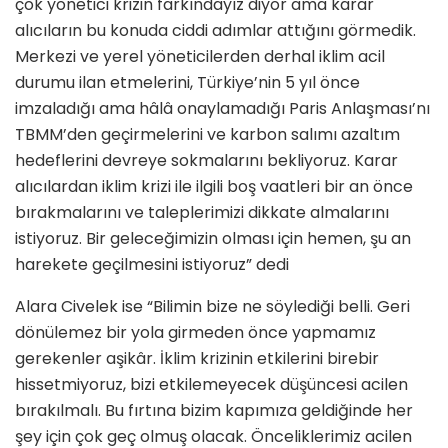
çok yönetici krizin farkındayız diyor ama karar
alıcıların bu konuda ciddi adımlar attığını görmedik.
Merkezi ve yerel yöneticilerden derhal iklim acil
durumu ilan etmelerini, Türkiye’nin 5 yıl önce
imzaladığı ama hâlâ onaylamadığı Paris Anlaşması’nı
TBMM’den geçirmelerini ve karbon salımı azaltım
hedeflerini devreye sokmalarını bekliyoruz. Karar
alıcılardan iklim krizi ile ilgili boş vaatleri bir an önce
bırakmalarını ve taleplerimizi dikkate almalarını
istiyoruz. Bir geleceğimizin olması için hemen, şu an
harekete geçilmesini istiyoruz” dedi
Alara Civelek ise “Bilimin bize ne söylediği belli. Geri
dönülemez bir yola girmeden önce yapmamız
gerekenler aşikâr. İklim krizinin etkilerini birebir
hissetmiyoruz, bizi etkilemeyecek düşüncesi acilen
bırakılmalı. Bu fırtına bizim kapımıza geldiğinde her
şey için çok geç olmuş olacak. Önceliklerimiz acilen