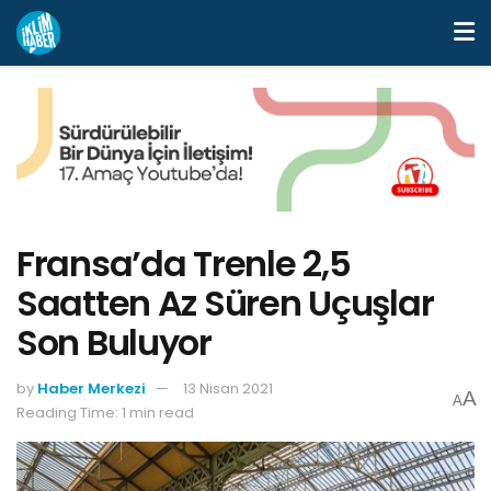
Fransa’da Trenle 2,5
Saatten Az Süren Uçuşlar
Son Buluyor
by
Haber Merkezi
13 Nisan 2021
A
A
Reading Time: 1 min read