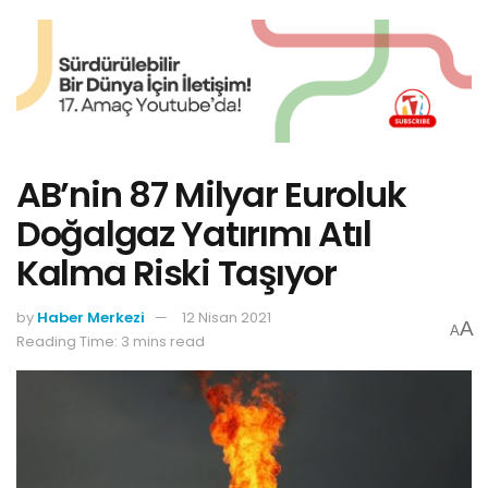
AB’nin 87 Milyar Euroluk
Doğalgaz Yatırımı Atıl
Kalma Riski Taşıyor
by
Haber Merkezi
12 Nisan 2021
A
A
Reading Time: 3 mins read