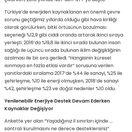
Türkiye’de enerjiden kaynaklanan en önemli çevre
sorunu geçtiğimiz yıllarda olduğu gibi hava kirliliği
olarak görülürken, bitki örtüsünün bozulması
seçeneği %12,9 gibi ciddi oranda artarak ikinci sıraya
yerleşti. 2016’da %19,8 ile ikinci sırada bulunan insan
sağlığı ile üçüncü sırada bulunan iklim değişikliğinin
azalması ile bir sıra geriledi. “Hangisinin küresel
ısınmaya en fazla etkisi vardır” sorusuna verilen
yanıtlardaki sıralama 2017’de %44 ile sanayi, %25 ile
şehirleşme, %10 ile enerji olmuşken, 2018’de sanayi
%42, şehirleşme %23 ve doğal nedenler %10 oldu.
Yenilenebilir Enerjiye Destek Devam Ederken
Kaynaklar Değişiyor
Ankette yer alan “Yaşadığınız il sınırları içinde ….
santralı kurulmasını ne derece desteklersiniz”