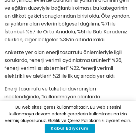
2018 yılında, evlerde bulunan ısı yalıtımı oranının gelir
ve eğitim düzeyiyle bağlantılı olması, bu kategorinin
en dikkat çekici sonuçlarından birisi oldu. Öte yandan,
ısı yalıtımı olan evlerin bölgesel dağılımı, %71 ile
İstanbul, %57 ile Orta Anadolu, %51 ile Batı Karadeniz
olurken, diğer bölgeler %38’in altında kaldı.
Ankette yer alan enerji tasarrufu önlemleriyle ilgili
sorularda, “enerji verimli aydınlatma ürünleri” %26,
“enerji verimli ısı sistemleri” %22, “enerji verimli
elektrikli ev aletleri” %21 ile ilk üç sırada yer aldı.
Enerji tasarrufu ve tüketici davranışları
incelendiğinde, “kullanılmayan alanlarda
aydınlatmayı kapatmak” %33, “kullanılmayan
Bu web sitesi çerez kullanmaktadır. Bu web sitesini
alanlarda ısıyı kapatmak” %22 ve “bulaşık, çamaşır ve
kullanmaya devam ederek çerezlerin kullanılmasına izin
ütüyü biriktirerek yapmak” %17 oranlarıyla ilk üç
vermiş oluyorsunuz. Gizlilik ve Çerez Politikamızı ziyaret edin.
sırada yer alırken, tüketicilerin yarıdan fazlasının
Kabul Ediyorum