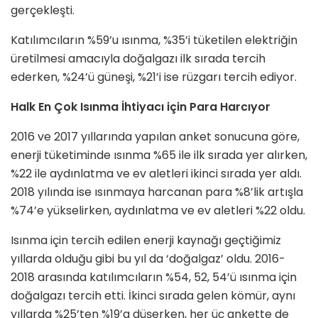
gerçekleşti.
Katılımcıların %59’u ısınma, %35’i tüketilen elektriğin
üretilmesi amacıyla doğalgazı ilk sırada tercih
ederken, %24’ü güneşi, %21’i ise rüzgarı tercih ediyor.
Halk En Çok Isınma İhtiyacı için Para Harcıyor
2016 ve 2017 yıllarında yapılan anket sonucuna göre,
enerji tüketiminde ısınma %65 ile ilk sırada yer alırken,
%22 ile aydınlatma ve ev aletleri ikinci sırada yer aldı.
2018 yılında ise ısınmaya harcanan para %8’lik artışla
%74’e yükselirken, aydınlatma ve ev aletleri %22 oldu.
Isınma için tercih edilen enerji kaynağı geçtiğimiz
yıllarda olduğu gibi bu yıl da ‘doğalgaz’ oldu. 2016-
2018 arasında katılımcıların %54, 52, 54’ü ısınma için
doğalgazı tercih etti. İkinci sırada gelen kömür, aynı
yıllarda %25’ten %19’a düşerken, her üç ankette de