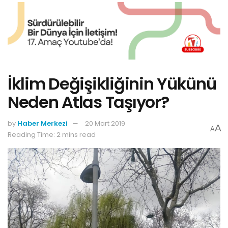
İklim Değişikliğinin Yükünü
Neden Atlas Taşıyor?
by
Haber Merkezi
20 Mart 2019
A
A
Reading Time: 2 mins read