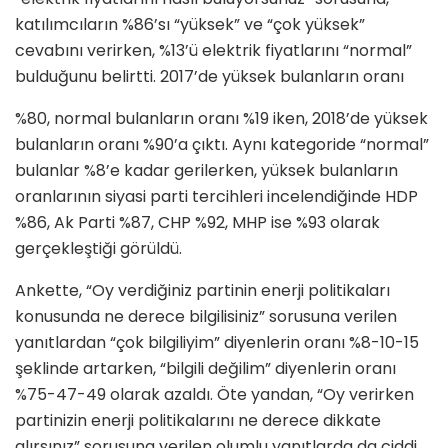
katılımcıların %86’sı “yüksek” ve “çok yüksek”
cevabını verirken, %13’ü elektrik fiyatlarını “normal”
bulduğunu belirtti. 2017’de yüksek bulanların oranı
%80, normal bulanların oranı %19 iken, 2018’de yüksek
bulanların oranı %90’a çıktı. Aynı kategoride “normal”
bulanlar %8’e kadar gerilerken, yüksek bulanların
oranlarının siyasi parti tercihleri incelendiğinde HDP
%86, Ak Parti %87, CHP %92, MHP ise %93 olarak
gerçekleştiği görüldü.
Ankette, “Oy verdiğiniz partinin enerji politikaları
konusunda ne derece bilgilisiniz” sorusuna verilen
yanıtlardan “çok bilgiliyim” diyenlerin oranı %8-10-15
şeklinde artarken, “bilgili değilim” diyenlerin oranı
%75-47-49 olarak azaldı. Öte yandan, “Oy verirken
partinizin enerji politikalarını ne derece dikkate
alırsınız” sorusuna verilen olumlu yanıtlarda da ciddi