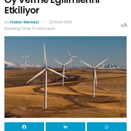
Etkiliyor
by
Haber Merkezi
20 Mart 2019
A
A
Reading Time: 5 mins read