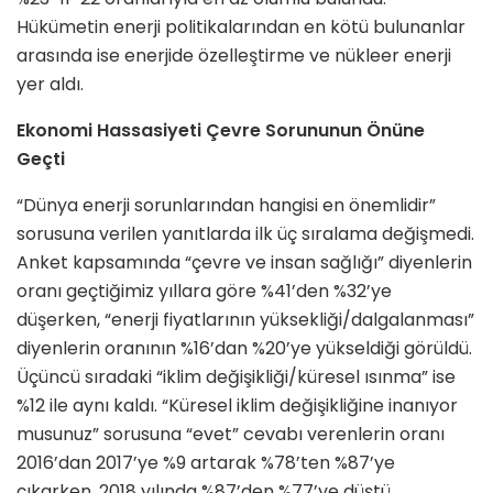
Hükümetin enerji politikalarından en kötü bulunanlar
arasında ise enerjide özelleştirme ve nükleer enerji
yer aldı.
Ekonomi Hassasiyeti Çevre Sorununun Önüne
Geçti
“Dünya enerji sorunlarından hangisi en önemlidir”
sorusuna verilen yanıtlarda ilk üç sıralama değişmedi.
Anket kapsamında “çevre ve insan sağlığı” diyenlerin
oranı geçtiğimiz yıllara göre %41’den %32’ye
düşerken, “enerji fiyatlarının yüksekliği/dalgalanması”
diyenlerin oranının %16’dan %20’ye yükseldiği görüldü.
Üçüncü sıradaki “iklim değişikliği/küresel ısınma” ise
%12 ile aynı kaldı. “Küresel iklim değişikliğine inanıyor
musunuz” sorusuna “evet” cevabı verenlerin oranı
2016’dan 2017’ye %9 artarak %78’ten %87’ye
çıkarken, 2018 yılında %87’den %77’ye düştü.