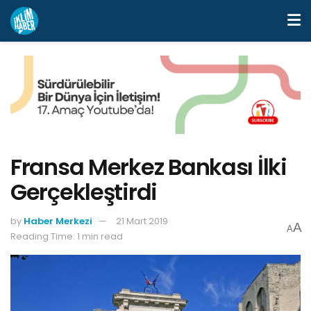
Fransa Merkez Bankası İlki
Gerçekleştirdi
by
Haber Merkezi
21 Mart 2019
A
A
Reading Time: 1 min read