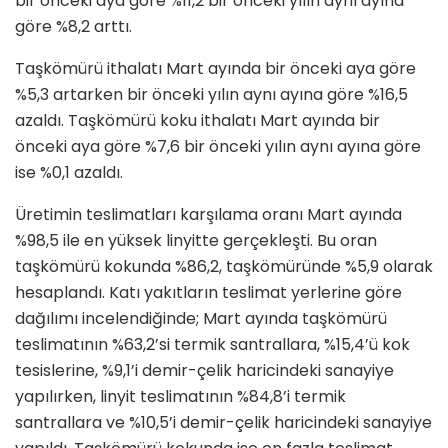
bir önceki aya göre %11,2 bir önceki yılın aynı ayına
göre %8,2 arttı.
Taşkömürü ithalatı Mart ayında bir önceki aya göre
%5,3 artarken bir önceki yılın aynı ayına göre %16,5
azaldı. Taşkömürü koku ithalatı Mart ayında bir
önceki aya göre %7,6 bir önceki yılın aynı ayına göre
ise %0,1 azaldı.
Üretimin teslimatları karşılama oranı Mart ayında
%98,5 ile en yüksek linyitte gerçekleşti. Bu oran
taşkömürü kokunda %86,2, taşkömüründe %5,9 olarak
hesaplandı. Katı yakıtların teslimat yerlerine göre
dağılımı incelendiğinde; Mart ayında taşkömürü
teslimatının %63,2’si termik santrallara, %15,4’ü kok
tesislerine, %9,1’i demir-çelik haricindeki sanayiye
yapılırken, linyit teslimatının %84,8’i termik
santrallara ve %10,5’i demir-çelik haricindeki sanayiye