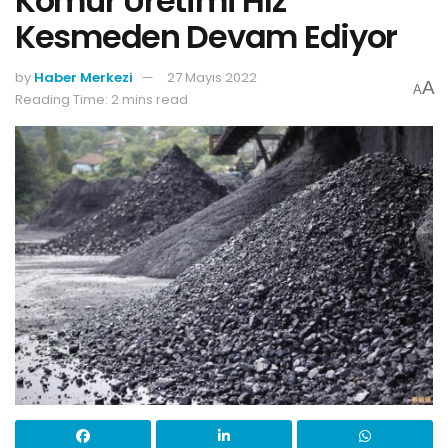
Kömür Üretimi Hız
Kesmeden Devam Ediyor
by
Haber Merkezi
27 Mayıs 2022
A
A
Reading Time: 2 mins read