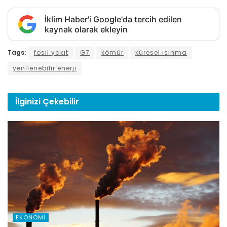
İklim Haber'i Google'da tercih edilen
kaynak olarak ekleyin
Tags:
fosil yakıt
G7
kömür
küresel ısınma
yenilenebilir enerji
İlginizi
Çekebilir
EKONOMI