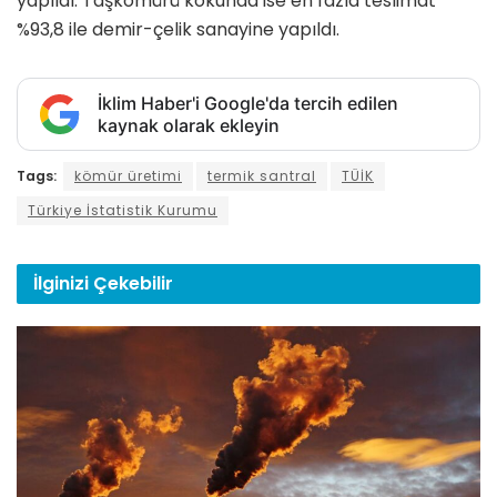
yapıldı. Taşkömürü kokunda ise en fazla teslimat
%93,8 ile demir-çelik sanayine yapıldı.
İklim Haber'i Google'da tercih edilen
kaynak olarak ekleyin
Tags:
kömür üretimi
termik santral
TÜİK
Türkiye İstatistik Kurumu
İlginizi
Çekebilir