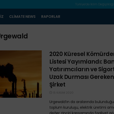
Türkiye’de İklim Değişlikliği
IZ
CLIMATE NEWS
RAPORLAR
Urgewald
2020 Küresel Kömürden
Listesi Yayımlandı: Ba
Yatırımcıların ve Sigor
Uzak Durması Gereken
Şirket
15 KASIM 2020
Urgewald’ın da aralarında bulunduğu 
toplum kuruluşu, elektrik üretimi a
değer zinciri kapsamında faaliyet g