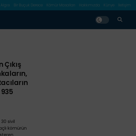
 Algısı
Bir Buçuk Derece
Kömür Masalları
Hakkımızda
Künye
İletişim
 Çıkış
nkaların,
tacıların
 935
30 sivil
maçlı kömürün
österen