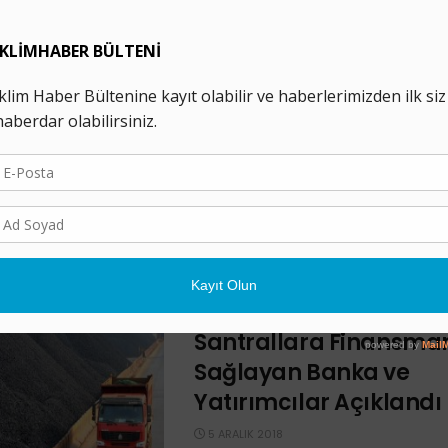
...
Dünya Bankası, İklim
Taahhüdüne Rağmen F
Yakıtlara Yatırımı Sür
16 NISAN 2019
Dünya Bankası, iklim değişikliği ile 
liderlik etmek istiyor ancak kredi ve
konusunda fosil yakıtları yenilenebilir
önünde tutuyor. Dünya ...
COP24: Kömürlü Termi
Santrallara Finansma
Sağlayan Banka ve
Yatırımcılar Açıklandı
5 ARALIK 2018