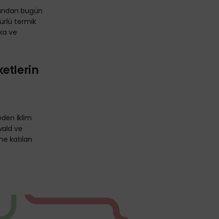
fından bugün
ürlü termik
ka ve
etlerin
den İklim
wald ve
ine katılan