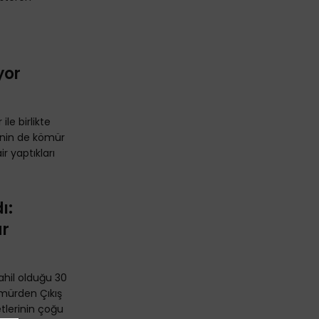
yor
ile birlikte
rinin de kömür
r yaptıkları
ı:
ar
ahil olduğu 30
Kömürden Çıkış
etlerinin çoğu