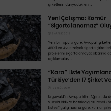
şirketlerin dünyadaki en ...
Yeni Çalışma: Kömür
“Sigortalanamaz” Olu
3 ARALIK 2019
Yeni bir rapora göre, Avrupalı şirketler 
ABD'li ve Avustralyalı sigorta şirketle
projelerini sigortalamayacaklarına dai
açıklamalar, ...
“Kara” Liste Yayımland
Türkiye’den 17 Şirket V
19 EYLÜL 2019
Urgewald’ın Avrupa İklim Ağı’nın da d
STK’yla birlikte hazırladığı “Küresel 
Listesi” çalışmasına göre, kömür şirk