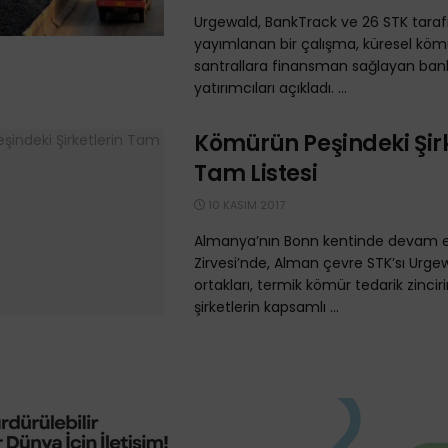
Urgewald, BankTrack ve 26 STK tara
yayımlanan bir çalışma, küresel köm
santrallara finansman sağlayan ban
yatırımcıları açıkladı. ...
Kömürün Peşindeki Şirk
Tam Listesi
10 KASIM 2017
Almanya’nın Bonn kentinde devam e
Zirvesi’nde, Alman çevre STK’sı Urge
ortakları, termik kömür tedarik zincir
şirketlerin kapsamlı ...