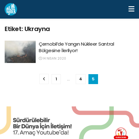
Etiket:
Ukrayna
Çernobil’de Yangın Nükleer Santral
Bölgesine İlerliyor!
14 NISAN 2020
1
…
4
5