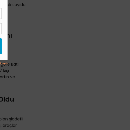
re çok sayıda
mını
göre Batı
 kişi
artın ve
 Oldu
lan şiddetli
, araçlar