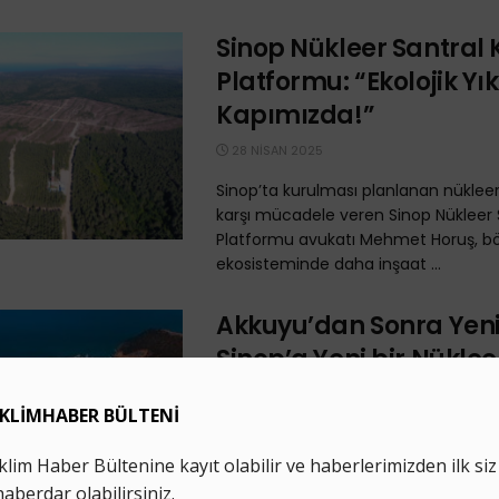
Sinop Nükleer Santral K
Platformu: “Ekolojik Yı
Kapımızda!”
28 NISAN 2025
Sinop’ta kurulması planlanan nükleer
karşı mücadele veren Sinop Nükleer S
Platformu avukatı Mehmet Horuş, b
ekosisteminde daha inşaat ...
Akkuyu’dan Sonra Yeni 
Sinop’a Yeni bir Nüklee
Kurulacak
29 ŞUBAT 2024
Rosatom'un Genel Müdürü Aleksey L
Sinop’ta yeni bir nükleer santral yapa