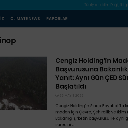
Türkiye’de İklim Değişlikliği
IZ
CLIMATE NEWS
RAPORLAR
inop
Cengiz Holding’in Ma
Başvurusuna Bakanlık
Yanıt: Aynı Gün ÇED Sü
Başlatıldı
26 MAYIS 2025
Cengiz Holding’in Sinop Boyabat’ta 
maden için Çevre, Şehircilik ve İklim D
Bakanlığı şirketin başvurusu ile aynı
sürecini ...