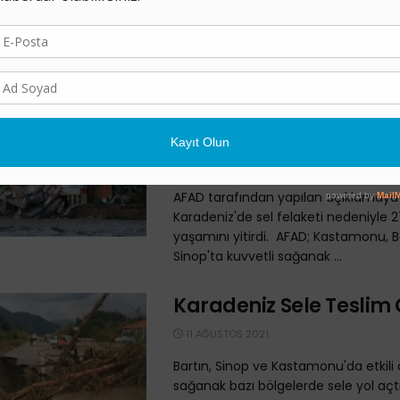
duyurdu. Başta yöre halkı olmak üze
kişi ...
Batı Karadeniz’de Sel
Nedeniyle 27 Kişi Yaşa
Yitirdi
13 AĞUSTOS 2021
AFAD tarafından yapılan açıklamaya 
Karadeniz'de sel felaketi nedeniyle 27
yaşamını yitirdi. AFAD; Kastamonu, B
Sinop'ta kuvvetli sağanak ...
Karadeniz Sele Teslim
11 AĞUSTOS 2021
Bartın, Sinop ve Kastamonu'da etkili o
sağanak bazı bölgelerde sele yol açtı