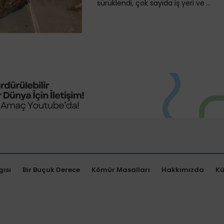
sürüklendi, çok sayıda iş yeri ve ...
gısı
Bir Buçuk Derece
Kömür Masalları
Hakkımızda
K