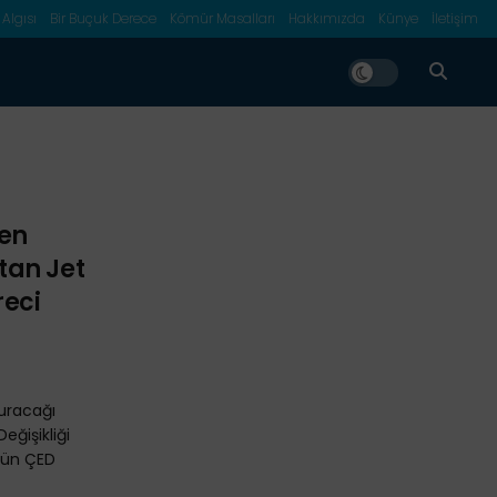
 Algısı
Bir Buçuk Derece
Kömür Masalları
Hakkımızda
Künye
İletişim
den
tan Jet
reci
kuracağı
eğişikliği
 gün ÇED