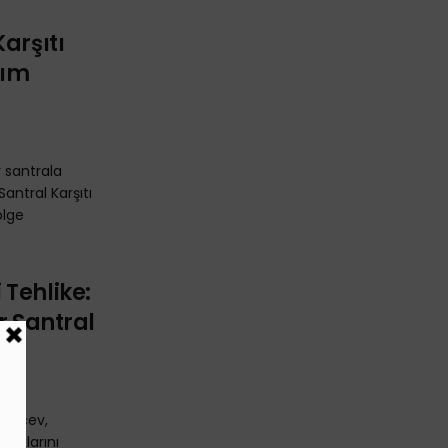
arşıtı
kım
 santrala
antral Karşıtı
ölge
Tehlike:
r Santral
ihaçev,
caklarını