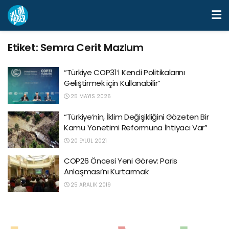
Etiket:
Semra Cerit Mazlum
“Türkiye COP31’i Kendi Politikalarını
Geliştirmek için Kullanabilir”
25 MAYIS 2026
“Türkiye’nin, İklim Değişikliğini Gözeten Bir
Kamu Yönetimi Reformuna İhtiyacı Var”
20 EYLÜL 2021
COP26 Öncesi Yeni Görev: Paris
Anlaşması’nı Kurtarmak
25 ARALIK 2019