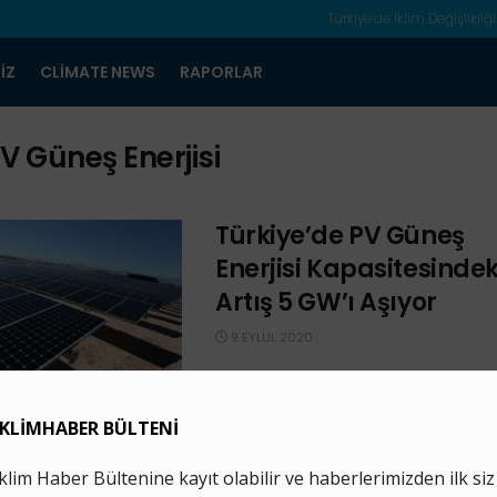
Türkiye’de İklim Değişlikliği
IZ
CLIMATE NEWS
RAPORLAR
V Güneş Enerjisi
Türkiye’de PV Güneş
Enerjisi Kapasitesindeki
Artış 5 GW’ı Aşıyor
9 EYLÜL 2020
SHURA Enerji Dönüşümü Merkezi’nin y
SHURASTAT sayısında Türkiye’nin ilk 
fotovoltaik (PV) hücre ve modül ür
fabrikasının durumunu değerlendirdi. 