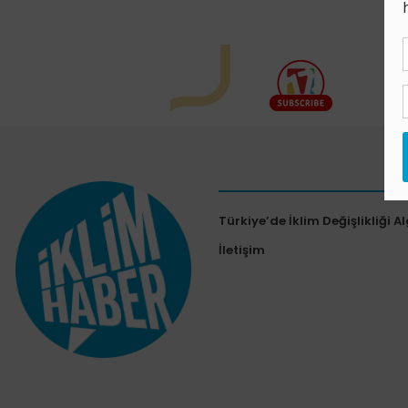
Türkiye’de İklim Değişlikliği Al
İletişim