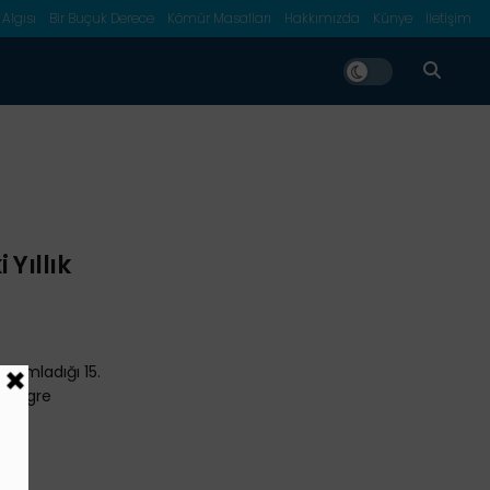
 Algısı
Bir Buçuk Derece
Kömür Masalları
Hakkımızda
Künye
İletişim
 Yıllık
ayımladığı 15.
entegre
etim
...