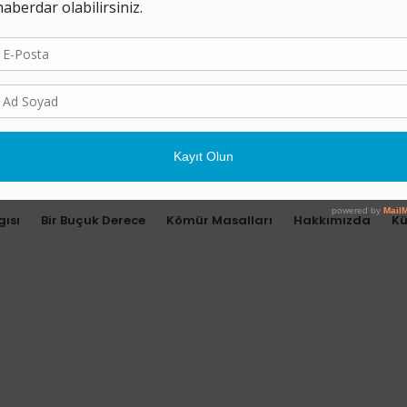
gısı
Bir Buçuk Derece
Kömür Masalları
Hakkımızda
K