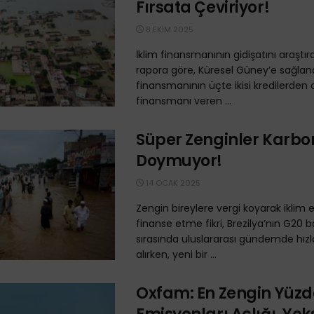
Fırsata Çeviriyor!
8 EKIM 2025
İklim finansmanının gidişatını araştır
rapora göre, Küresel Güney’e sağlan
finansmanının üçte ikisi kredilerden 
finansmanı veren ...
Süper Zenginler Karb
Doymuyor!
14 OCAK 2025
Zengin bireylere vergi koyarak iklim 
finanse etme fikri, Brezilya’nın G20 b
sırasında uluslararası gündemde hızla
alırken, yeni bir ...
Oxfam: En Zengin Yüzde