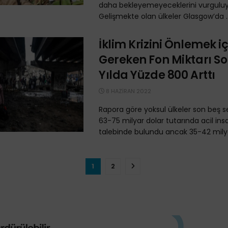
daha bekleyemeyeceklerini vurguluyo
Gelişmekte olan ülkeler Glasgow’da ..
İklim Krizini Önlemek iç
Gereken Fon Miktarı So
Yılda Yüzde 800 Arttı
8 HAZIRAN 2022
Rapora göre yoksul ülkeler son beş s
63-75 milyar dolar tutarında acil ins
talebinde bulundu ancak 35-42 milyar
1
2