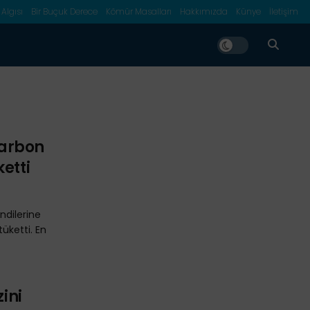
 Algısı
Bir Buçuk Derece
Kömür Masalları
Hakkımızda
Künye
İletişim
 Karbon
etti
endilerine
üketti. En
zini