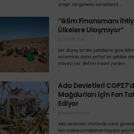
artışın zenginlerin servetlerini ...
“İklim Finansmanı İhti
Ülkelere Ulaşmıyor”
28 EKIM 2022
Üst düzey bir BM yetkilisine göre ikl
sisteminin daha şeffaf bir şekilde e
ihtiyacı var. BM'nin insani yardım ...
Ada Devletleri COP27’d
Mağdurları için Fon Ta
Ediyor
15 HAZIRAN 2022
Ada devletleri afetlerde zarar görenl
fon mekanizmalarının hayata geçmesi