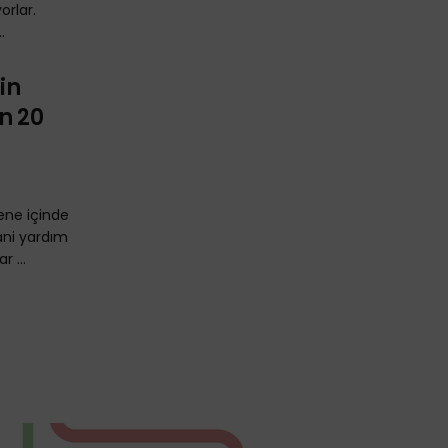
rlar.
.
in
n 20
ene içinde
ani yardım
 ...