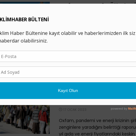
Oxfam: Zengin Ülkeler 
Finansmanında Rakam
“Abartıyor”
6 HAZIRAN 2023
Oxfam’ın yeni çalışması, 2020'de yaln
milyar dolarlık iklim değişikliğine uy
finansmanının savunmasız devletlere 
ortaya koydu. Zengin ülkelerin, ...
Oxfam: Enerji Krizi ve
ile Zenginler Servetleri
Katladı
17 OCAK 2023
Oxfam, pandemi ve enerji krizinin şirke
zenginlere yaradığını belirttiği rapo
yıl gıda ve enerji fiyatlarındaki keskin