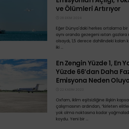
Emisyonları Açlığı, Yo
ve Ölümleri Artırıyor
28 EKIM 2024
Eğer Dünya'daki herkes ortalama bir
aynı oranda gezegeni ısıtan gazlara
olsaydı, 1,5 derece dahilindeki kalan
iki ...
En Zengin Yüzde 1, En Y
Yüzde 66’dan Daha Fa
Emisyona Neden Oluyo
22 KASIM 2023
Oxfam, iklim eşitsizliğine ilişkin kapsa
çalışmasının ardından, “kirleten elitl
yok olma noktasına kadar yağmaladı
koydu. Yeni bir ...