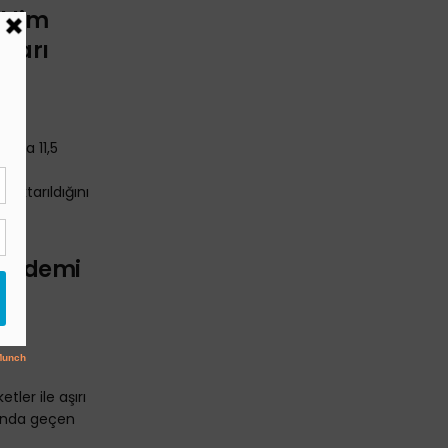
İklim
ları
ızca 11,5
um
aktarıldığını
 Pandemi
ni
tler ile aşırı
runda geçen