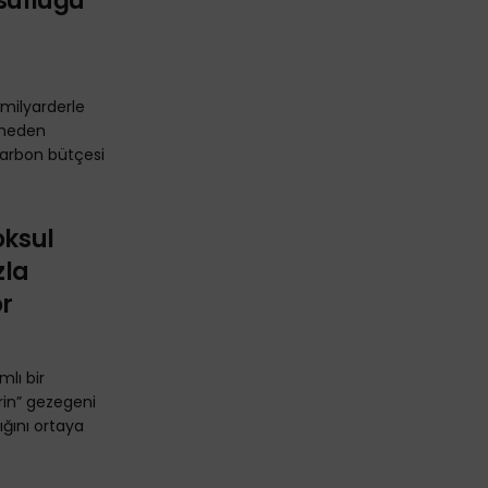
ksulluğu
 milyarderle
 neden
 karbon bütçesi
oksul
zla
r
mlı bir
erin” gezegeni
ğını ortaya