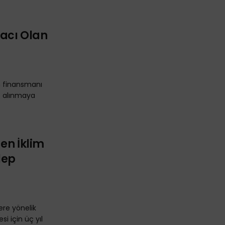
yacı Olan
im finansmanı
le alınmaya
en İklim
lep
ere yönelik
 için üç yıl