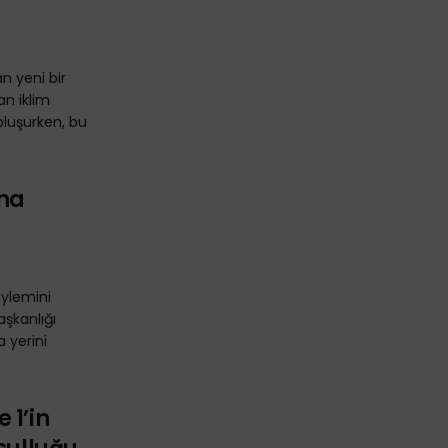
an yeni bir
an iklim
oluşurken, bu
ona
eylemini
aşkanlığı
 yerini
 1’in