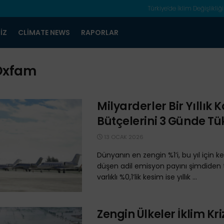
Türkiye’de İklim Değişlikliği
IZ
CLIMATE NEWS
RAPORLAR
Oxfam
Milyarderler Bir Yıllık
Bütçelerini 3 Günde Tük
13 OCAK 2026
Dünyanın en zengin %1’i, bu yıl için k
düşen adil emisyon payını şimdiden t
varlıklı %0,1’lik kesim ise yıllık ...
Zengin Ülkeler İklim Kri