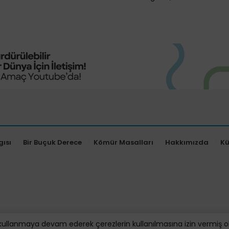
gısı
Bir Buçuk Derece
Kömür Masalları
Hakkımızda
K
kullanmaya devam ederek çerezlerin kullanılmasına izin vermiş oluy