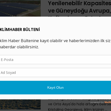
Yenilenebilir Kapasite
ve Güneydoğu Avrupa
Kafkaslar ve Orta Asy
Rekor Büyüme Sağladı
16 EYLÜL 2022
2017 ve 2021 yılları arasında Güney
Avrupa, Kafkaslar ve Orta Asya’daki 1
Kosova, yenilenebilir enerji kapasitesi
IMF: İklim Krizi Orta Do
Orta Asya’nın Refah Se
için Önemli Bir Tehdit
31 MART 2022
İklimle ilgili afetlerin sıklığı ve şidde
ve Orta Asya'da hızla arttığını belirt
Kristalina Georgieva, iklim krizinin ...