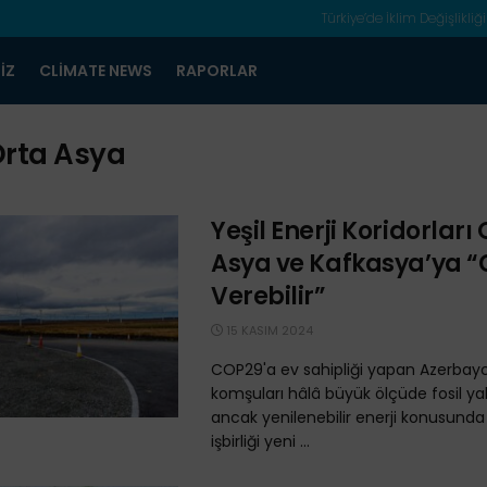
Türkiye’de İklim Değişlikliği
IZ
CLIMATE NEWS
RAPORLAR
rta Asya
Yeşil Enerji Koridorları
Asya ve Kafkasya’ya 
Verebilir”
15 KASIM 2024
COP29'a ev sahipliği yapan Azerbay
komşuları hâlâ büyük ölçüde fosil yak
ancak yenilenebilir enerji konusunda
işbirliği yeni ...