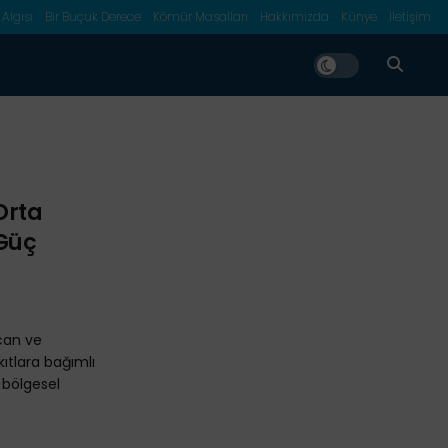
 Algısı
Bir Buçuk Derece
Kömür Masalları
Hakkımızda
Künye
İletişim
 Orta
“Güç
can ve
ıtlara bağımlı
 bölgesel