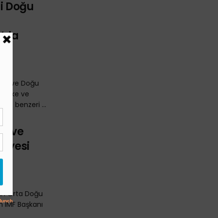
si Doğu
,
a’da
doğu ve Doğu
7 ülke ve
nde benzeri ...
ğu ve
viyesi
tinin Orta Doğu
en IMF Başkanı