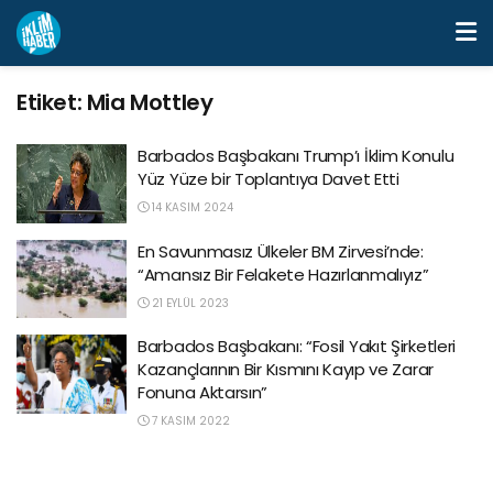
Etiket:
Mia Mottley
Barbados Başbakanı Trump’ı İklim Konulu
Yüz Yüze bir Toplantıya Davet Etti
14 KASIM 2024
En Savunmasız Ülkeler BM Zirvesi’nde:
“Amansız Bir Felakete Hazırlanmalıyız”
21 EYLÜL 2023
Barbados Başbakanı: “Fosil Yakıt Şirketleri
Kazançlarının Bir Kısmını Kayıp ve Zarar
Fonuna Aktarsın”
7 KASIM 2022