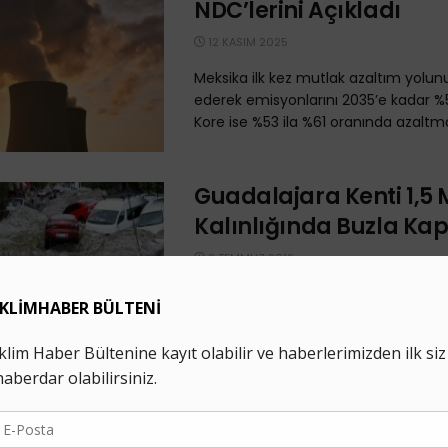
NDC’lerini Açıkladı
12 KASIM 2025
Meksika ilk kez mutlak azaltım yolun
ederek emisyonlarını 2035’e kadar 
Kore ise %53 ila %61 oranında azaltma 
Guadalajara Kenti 1,5 
Kalınlığında Buzla Ka
2 TEMMUZ 2019
Meksika'nın Guadalajara kentinde etki
fırtınası kentin altı mahallesini kalın b
tabakasıyla örttü. Meksika’nın Guada
kentinin altı mahallesi ...
Meksika Karbon Piyasa
Simülasyonunu Tama