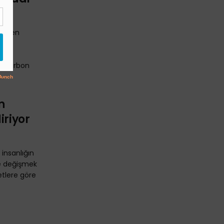
rinden
msil
ğu karbon
..
n
iriyor
, insanlığın
de değişmek
etlere göre