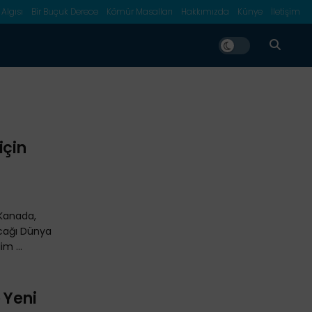
 Algısı
Bir Buçuk Derece
Kömür Masalları
Hakkımızda
Künye
İletişim
için
 Kanada,
acağı Dünya
m ...
 Yeni