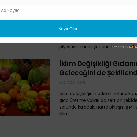
5 TEMMUZ 2018
Meksika, ekonomisinin farklı sektörle
ve ekonomisinden kaynaklı seragazı
emisyonlarının neredeyse %80'ini te
eden yaklaşık 100 şirketin dahil oldu
piyasası simülasyonunu tamamladı. .
İklim Değişikliği Gıdanı
Geleceğini de Şekillend
2 OCAK 2018
İklim değişikliğinin etkileri hızlandıkça
gıda üretme yolları da sert bir şekil
zorunda kalacak. Hatta Birleşmiş Mill
iklim ...