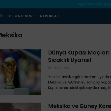
Türkiye’de İklim Değişlikliği
IZ
CLIMATE NEWS
RAPORLAR
eksika
Dünya Kupası Maçları 
Sıcaklık Uyarısı!
13 MAYIS 2026
Yeni bir analize göre Haziran ayında
Meksika ve ABD’nin ev sahipliği yap
Kupası sırasındaki çok sayıda maç, ikli
Meksika ve Güney Kore