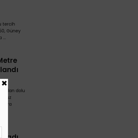
u tercih
%50, Güney
...
Metre
plandı
li olan dolu
ir buz
lajara
sı
mladı