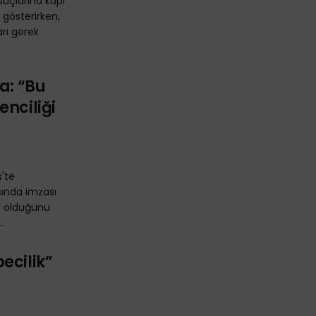
suçlarına kapı
 gösterirken,
arı gerek
a: “Bu
enciliği
s'te
sında imzası
r olduğunu
.
ecilik”