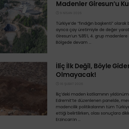
Madenler Giresun’u Ku
9 NISAN 2026
Türkiye’de “fındığın başkenti” olarak 
ayrıca çay üretimiyle de değer yara
Giresun’un %85’i, 4. grup madenlere r
Bölgede devam ...
İliç İlk Değil, Böyle Gid
Olmayacak!
16 ŞUBAT 2026
İliç’deki maden katliamının yıldönü
Edremit’te düzenlenen panelde, me
madencilik politikalarının tüm Türkiye
ettiği belirtilirken, olası sonuçlara dikk
Erzincan’ın ...