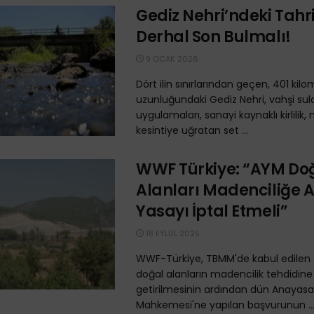
Gediz Nehri’ndeki Tahr
Derhal Son Bulmalı!
9 OCAK 2026
Dört ilin sınırlarından geçen, 401 kil
uzunluğundaki Gediz Nehri, vahşi su
uygulamaları, sanayi kaynaklı kirlilik, n
kesintiye uğratan set ...
WWF Türkiye: “AYM Do
Alanları Madenciliğe 
Yasayı İptal Etmeli”
18 EYLÜL 2025
WWF-Türkiye, TBMM'de kabul edilen t
doğal alanların madencilik tehdidine
getirilmesinin ardından dün Anayasa
Mahkemesi'ne yapılan başvurunun ..