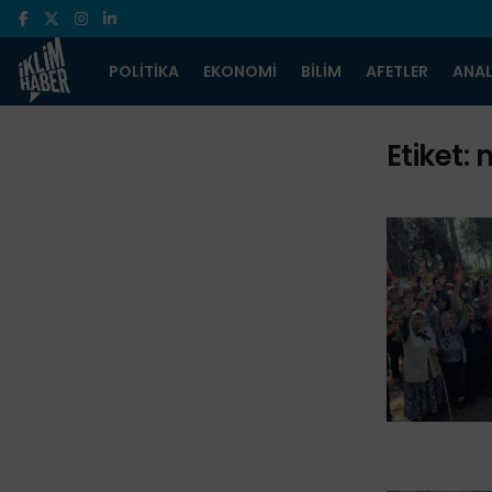
POLITIKA
EKONOMI
BILIM
AFETLER
ANAL
Etiket:
m