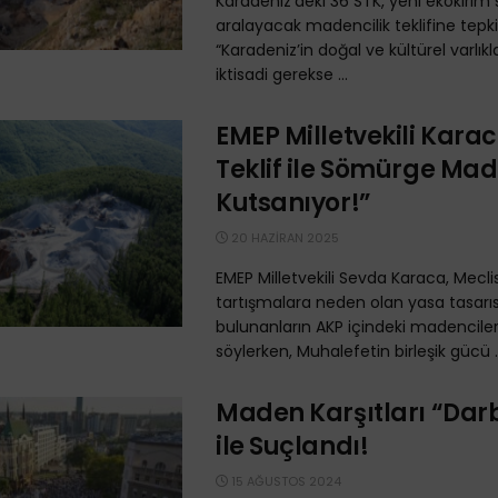
Karadeniz’deki 36 STK, yeni ekokırım 
aralayacak madencilik teklifine tepki
“Karadeniz’in doğal ve kültürel varlıkl
iktisadi gerekse ...
EMEP Milletvekili Karac
Teklif ile Sömürge Mad
Kutsanıyor!”
20 HAZIRAN 2025
EMEP Milletvekili Sevda Karaca, Mecli
tartışmalara neden olan yasa tasarı
bulunanların AKP içindeki madencile
söylerken, Muhalefetin birleşik gücü ..
Maden Karşıtları “Darb
ile Suçlandı!
15 AĞUSTOS 2024