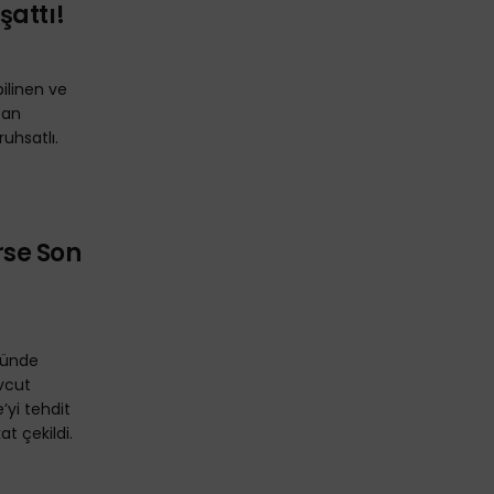
şattı!
bilinen ve
tan
uhsatlı.
erse Son
münde
vcut
’yi tehdit
at çekildi.