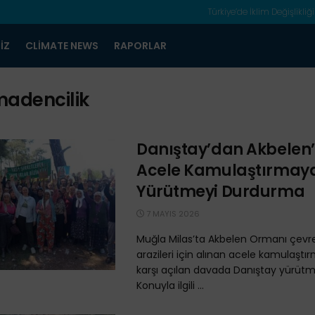
Türkiye’de İklim Değişlikliği
IZ
CLIMATE NEWS
RAPORLAR
adencilik
Danıştay’dan Akbelen
Acele Kamulaştırmay
Yürütmeyi Durdurma
7 MAYIS 2026
Muğla Milas’ta Akbelen Ormanı çevre
arazileri için alınan acele kamulaştı
karşı açılan davada Danıştay yürütm
Konuyla ilgili ...