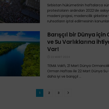
Sırbistan hükümetinin haftalarca sü
protestoların ardından 2022’de askıya
madeni projesi, madencilik şirketine 
ruhsatların iptal edilmesinin kanunlara
Barışçıl bir Dünya içi
ve Su Varlıklarına İhti
Var!
22 MART 2024
TEMA Vakfı, 21 Mart Dünya Ormancıl
Orman Haftası ile 22 Mart Dünya Su
daha iyi ve barışçıl ...
1
2
3