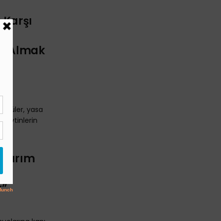
 Karşı
ız
en Almak
a 3
ylüler, yasa
 zeytinlerin
“Tarım
k
r”