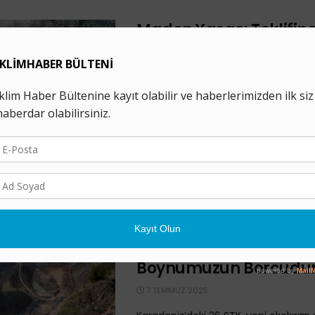
Maden Yasası Teklifine
İkizköylüler: “Toprağım
Vatanımızdır, Elimizd
İstiyorlar”
14 TEMMUZ 2025
Maden yasası teklifine karşı Ankara’d
Temmuz’dan bu yana nöbet tutan kö
geçerse topraklarına el konulacağını,
ve köylerin ...
36 STK’dan Açıklama: 
Alanlarımızı Savunma
Boynumuzun Borcudu
7 TEMMUZ 2025