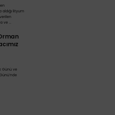
ren
 aldığı lityum
verilen
 ve ...
n Orman
yacımız
ık Günü ve
 Günü’nde