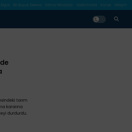
 Algısı
Bir Buçuk Derece
Kömür Masalları
Hakkımızda
Künye
İletişim
’de
a
sindeki tarım
rma kararına
eyi durdurdu.