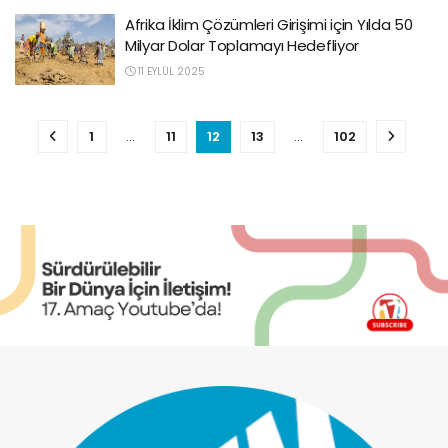
Afrika İklim Çözümleri Girişimi için Yılda 50
Milyar Dolar Toplamayı Hedefliyor
11 EYLÜL 2025
1
…
11
12
13
…
102