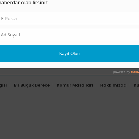
gısı
Bir Buçuk Derece
Kömür Masalları
Hakkımızda
K