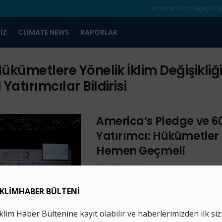
Türkiye’de İklim Değişlikliği
IZ
CLIMATE NEWS
RAPORLAR
ükümetlere Yönelik İklim Değişikliğ
Yatırımcılar Bildirisi
America’s Pledge ve 6
Yatırımcı: Hükümetler
Hemen Geçmeli
10 ARALIK 2019
COP25’te dün, America's Pledge ve 
yatırımcıdan devletlere yapılan çağrı i
konusunda acil eylem talebini yineled
zirvesinde ...