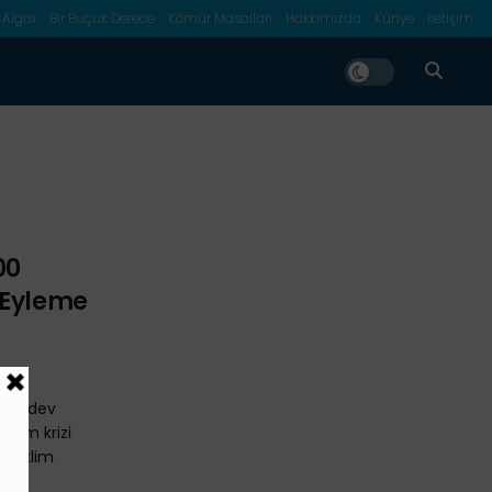
 Algısı
Bir Buçuk Derece
Kömür Masalları
Hakkımızda
Künye
İletişim
i
00
 Eyleme
600 dev
klim krizi
i. İklim