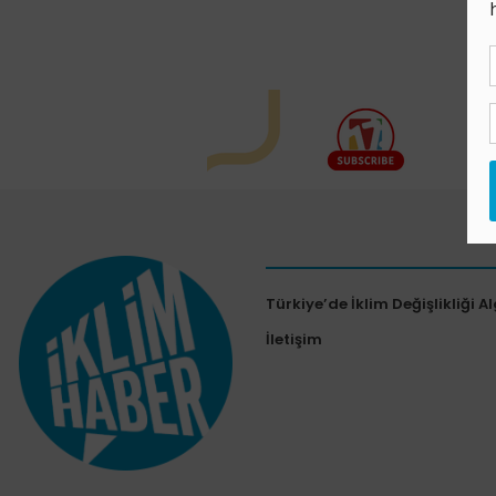
Türkiye’de İklim Değişlikliği Al
İletişim