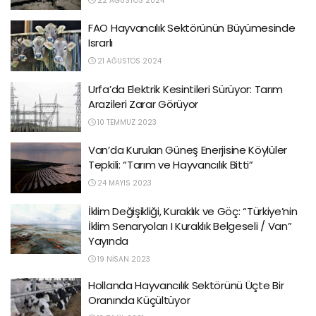
22 AĞUSTOS 2024
FAO Hayvancılık Sektörünün Büyümesinde
Israrlı
21 AĞUSTOS 2024
Urfa’da Elektrik Kesintileri Sürüyor: Tarım
Arazileri Zarar Görüyor
10 TEMMUZ 2023
Van’da Kurulan Güneş Enerjisine Köylüler
Tepkili: “Tarım ve Hayvancılık Bitti”
24 MAYIS 2023
İklim Değişikliği, Kuraklık ve Göç: “Türkiye’nin
İklim Senaryoları I Kuraklık Belgeseli / Van”
Yayında
19 NISAN 2023
Hollanda Hayvancılık Sektörünü Üçte Bir
Oranında Küçültüyor