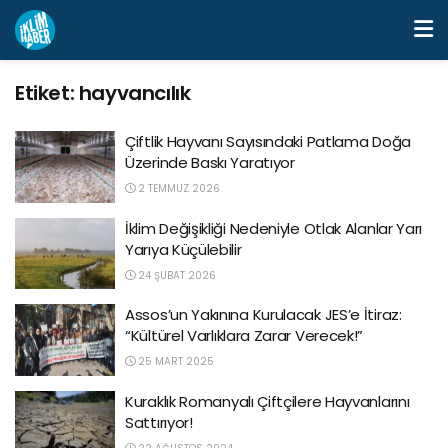
Etiket:
hayvancılık
Çiftlik Hayvanı Sayısındaki Patlama Doğa
Üzerinde Baskı Yaratıyor
2 TEMMUZ 2026
İklim Değişikliği Nedeniyle Otlak Alanlar Yarı
Yarıya Küçülebilir
24 ŞUBAT 2026
Assos’un Yakınına Kurulacak JES’e İtiraz:
“Kültürel Varlıklara Zarar Verecek!”
25 MART 2025
Kuraklık Romanyalı Çiftçilere Hayvanlarını
Sattırıyor!