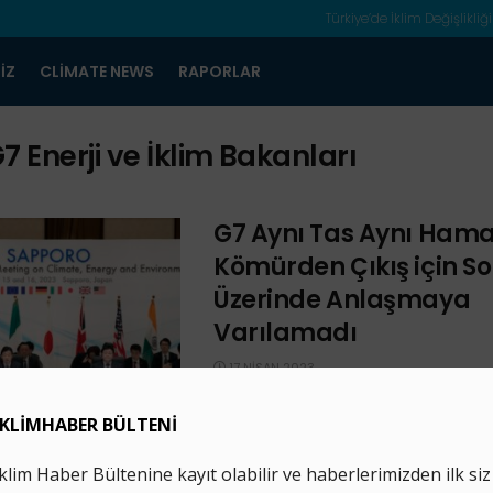
Türkiye’de İklim Değişlikliği
IZ
CLIMATE NEWS
RAPORLAR
7 Enerji ve İklim Bakanları
G7 Aynı Tas Aynı Ham
Kömürden Çıkış için So
Üzerinde Anlaşmaya
Varılamadı
17 NISAN 2023
G7 bakanları, kömür yakıtlı santralla
olarak devre dışı bırakılmasına yönel
tarih belirleyemedi. Güneş ve rüzgar
için ise ...