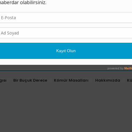
gısı
Bir Buçuk Derece
Kömür Masalları
Hakkımızda
K