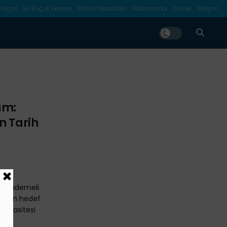
 Algısı
Bir Buçuk Derece
Kömür Masalları
Hakkımızda
Künye
İletişim
am:
n Tarih
rın kademeli
ik son hedef
 kapasitesi