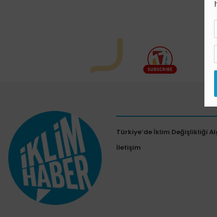
Türkiye’de İklim Değişlikliği Al
İletişim