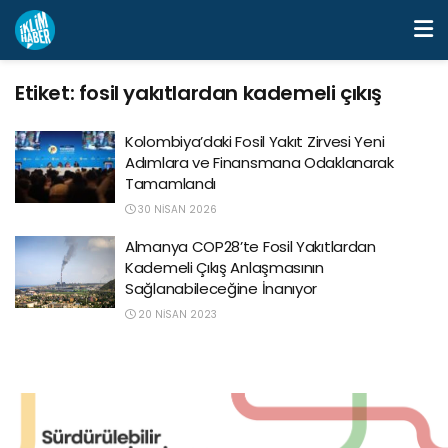
Etiket:
fosil yakıtlardan kademeli çıkış
Kolombiya’daki Fosil Yakıt Zirvesi Yeni
Adımlara ve Finansmana Odaklanarak
Tamamlandı
30 NISAN 2026
Almanya COP28’te Fosil Yakıtlardan
Kademeli Çıkış Anlaşmasının
Sağlanabileceğine İnanıyor
20 NISAN 2023