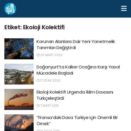
Etiket:
Ekoloji Kolektifi
Korunan Alanlara Dair Yeni Yönetmelik
Tanımları Değiştirdi
20 MART 2020
Doğanyurt’ta Kalker Ocağına Karşı Yasal
Mücadele Başladı
17 OCAK 2020
Ekoloji Kolektifi Urgenda İklim Davasını
Türkçeleştirdi
7 MART 2019
“Fransa’daki Dava Türkiye için Önemli Bir
Örnek”