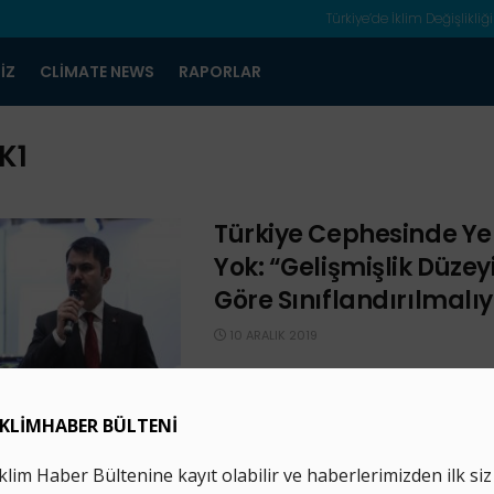
Türkiye’de İklim Değişlikliği
IZ
CLIMATE NEWS
RAPORLAR
K1
Türkiye Cephesinde Yen
Yok: “Gelişmişlik Düze
Göre Sınıflandırılmalıy
10 ARALIK 2019
Çevre ve Şehircilik Bakanı Murat Ku
İklim Zirvesi’nde yaptığı açıklamada, 
iklim rejiminin bir parçası olmak istedi
ancak ...