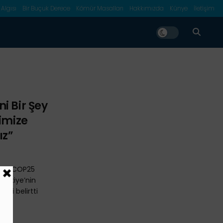
 Algısı
Bir Buçuk Derece
Kömür Masalları
Hakkımızda
Künye
İletişim
i Bir Şey
yimize
ız”
rum, COP25
Türkiye’nin
ğini belirtti