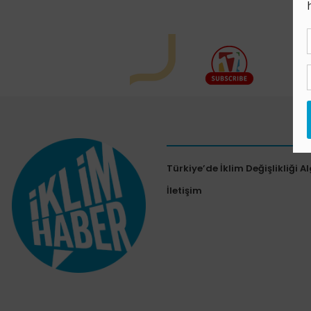
Türkiye’de İklim Değişlikliği Al
İletişim