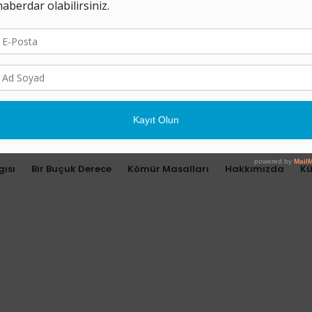
gısı
Bir Buçuk Derece
Kömür Masalları
Hakkımızda
K