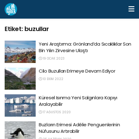
Etiket:
buzullar
Yeni Araştırma: Grönland’da Sıcaklıklar Son
Bin Yılın Zirvesine Ulaştı
19 OCAK 2023
Cilo Buzulları Erimeye Devam Ediyor
10 EKIM 2022
Küresel Isınma Yeni Salgınlara Kapıyı
Aralayabilir
17 AĞUSTOS 2020
Buzların Erimesi Adélie Penguenlerinin
Nüfusunu Artırabilir