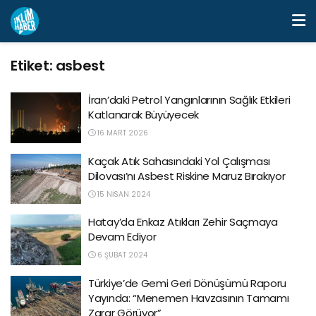
Etiket:
asbest
İran’daki Petrol Yangınlarının Sağlık Etkileri
Katlanarak Büyüyecek
16 MART 2026
Kaçak Atık Sahasındaki Yol Çalışması
Dilovası’nı Asbest Riskine Maruz Bırakıyor
15 NISAN 2024
Hatay’da Enkaz Atıkları Zehir Saçmaya
Devam Ediyor
6 ŞUBAT 2024
Türkiye’de Gemi Geri Dönüşümü Raporu
Yayında: “Menemen Havzasının Tamamı
Zarar Görüyor”