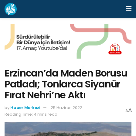
Erzincan’da Maden Borusu
Patladı; Tonlarca Siyanür
Fırat Nehri’ne Aktı
by
Haber Merkezi
25 Haziran 2022
A
A
Reading Time: 4 mins read