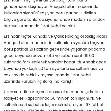
Erzincan’ın İliç ilçesinde yarattığı tahribatla
gündemden düşmeyen Anagold altın madeninde
kullanılan siyanürü taşıyan boru patladı. Edinilen
bilgiye göre tonlarca siyanür önce madenin altındaki
dereye, oradan da Fırat Nehri’ne aktı.
Erzincan İliç’te Kanada ve Çalık Holding ortaklığındaki
Anagold altın madeninde kullanılan siyanürü taşıyan
boru patladı. 21 Haziran gecesinde yaşanan patlama
gece boyunca devam etti ve sabah saat 05.00
sularında fark edilerek vanalar kapatıldı. Ancak gece
boyunca yaklaşık 20 ton siyanürlü su, sülfürik asit ve
çok sayıda zehirli kimyasal madde Fırat Nehri
üzerinde kurulan İliç Barajı’na karıştı.
Uzun süredir tartışma konusu olan maden şirketinin
faaliyetleri kapsamında 66 milyon ton siyanürlü ve
sülfürik asitli su buharlaştırmak isteniliyor. 197 futbol