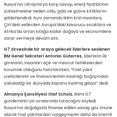
Rusya’nın Ukrayna’ya karşı savaşı, enerji fiyatlarının
yükselmesine neden oldu, gıda ve gübre kıtlıklarını
şiddetlendirdi. Aynı zamanda iklim krizi insanlara,
Çin’deki sellerden Avrupa’daki kavurucu sıcaklara ve
Afrika’da artan kıtlığa kadar doğaya ve ekonomilere
zarar vermeye devam etti.
G7 zirvesinde bir araya gelecek liderlere seslenen
BM Genel Sekreteri Antonio Guterres,
liderlerin ilk
görevinin, insanları açık ve mevcut tehlikelerden
korumak olduğunu hatırlatırken, “Fosil yakıt
üreticilerinin ve finansörlerinin insanlığı boğazından
yakaladığı bir dünyada kapana kısılmış gibiyiz” dedi.
Almanya Şansölyesi Olaf Scholz
, iklimi G7
gündeminin üst sıralarında tutacağını söyledi;
Rusya’nın doğalgazla finanse edilen savaşı göz önüne
alarak fosil yakıtlardan vazgeçmenin daha da önemli