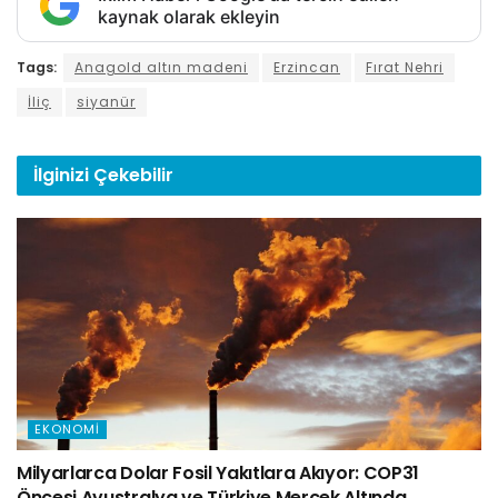
kaynak olarak ekleyin
Tags:
Anagold altın madeni
Erzincan
Fırat Nehri
İliç
siyanür
İlginizi
Çekebilir
EKONOMI
Milyarlarca Dolar Fosil Yakıtlara Akıyor: COP31
Öncesi Avustralya ve Türkiye Mercek Altında