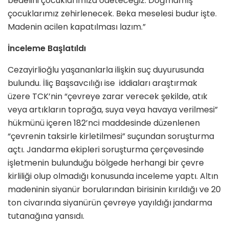
bedelini çocuklarımıza ödeteceğiz. Doğmamış
çocuklarımız zehirlenecek. Beka meselesi budur işte.
Madenin acilen kapatılması lazım.”
İnceleme Başlatıldı
Cezayirlioğlu yaşananlarla ilişkin suç duyurusunda
bulundu. İliç Başsavcılığı ise iddiaları araştırmak
üzere TCK’nin “çevreye zarar verecek şekilde, atık
veya artıkların toprağa, suya veya havaya verilmesi”
hükmünü içeren 182’nci maddesinde düzenlenen
“çevrenin taksirle kirletilmesi” suçundan soruşturma
açtı. Jandarma ekipleri soruşturma çerçevesinde
işletmenin bulunduğu bölgede herhangi bir çevre
kirliliği olup olmadığı konusunda inceleme yaptı. Altın
madeninin siyanür borularından birisinin kırıldığı ve 20
ton civarında siyanürün çevreye yayıldığı jandarma
tutanağına yansıdı.