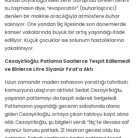
sahası büyüklüğündeki zehir barajında biriken zehirli
su taşmasın diye, “evaporatör” (buharlaştırıcı)
denilen bir makine aracılığıyla atmosfere buhar
salınıyor. Öte yandan İliç ilçesinde son dönemlerde
kanser vakalarında büyük bir artış yaşandığı ifade
ediliyor. Küçük çocuklar ise solunum hastalıklarına
yakalanıyor.
Cezayirlioğlu: Patlama Saatlerce Tespit Edilemedi
ve Binlerce Litre Siyanür Fırat’a Aktı
Uzun zamandır maden sahasının yarattığı tahribatı
kamuoyuna ulaştıran aktivist Sedat Cezayirlioğlu,
yaşanan patlamayı da tespit ederek belgeledi.
Patlamanın yaşandığı gecenin sabahında alana
giden Cezayirlioğlu, ortaya çıkan tabloyu kayıt alına
aldı. Cezayirlioğlu, şu bilgileri verdi; “İliç’te devasa saf
siyanür borusu patladı. 21 Haziran gecesi oldu bu