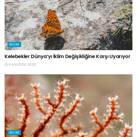
BILIM
Kelebekler Dünya’yı İklim Değişikliğine Karşı Uyarıyor
6 AĞUSTOS 2026
BILIM