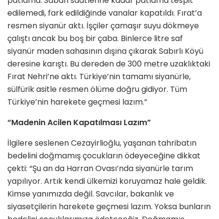
patlama. Sabah saatlerine kadar patlama tespit
edilemedi, fark edildiğinde vanalar kapatıldı. Fırat’a
resmen siyanür aktı. İşçiler çamaşır suyu dökmeye
çalıştı ancak bu boş bir çaba. Binlerce litre saf
siyanür maden sahasının dışına çıkarak Sabırlı Köyü
deresine karıştı. Bu dereden de 300 metre uzaklıktaki
Fırat Nehri’ne aktı. Türkiye’nin tamamı siyanürle,
sülfürik asitle resmen ölüme doğru gidiyor. Tüm
Türkiye’nin harekete geçmesi lazım.”
“Madenin Acilen Kapatılması Lazım”
İlgilere seslenen Cezayirlioğlu, yaşanan tahribatın
bedelini doğmamış çocukların ödeyeceğine dikkat
çekti: “Şu an da Harran Ovası’nda siyanürle tarım
yapılıyor. Artık kendi ülkemizi koruyamaz hale geldik.
Kimse yanımızda değil. Savcılar, bakanlık ve
siyasetçilerin harekete geçmesi lazım. Yoksa bunların