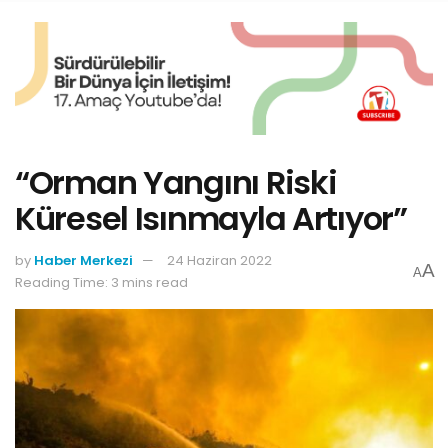
“Orman Yangını Riski
Küresel Isınmayla Artıyor”
by
Haber Merkezi
24 Haziran 2022
A
A
Reading Time: 3 mins read