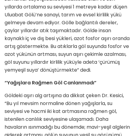
yıllarda ortalama su seviyesi 1 metreye kadar düşen
Uluabat Gölü’ne sanayi, tarım ve evsel kirlilik yükü
gelmeye devam ediyor. Gölle bağlantılı dereler,
çaylar yıllardır atık taşımaktadır. Gölde insan
kaynaklı iç ve dış besi yükleri, azot fosfor aşırı oranda
artış göstermekte. Bu atıklarla göl suyunda fosfor ve
azot yükünün artması, suyun aşırı çekimle azalması,
göl suyunu yıllardır kirlilik yüküyle adeta ‘çürümüş
yemyeşil suya’ dönüştürmekte” dedi.
“Yağışlara Rağmen Göl Canlanmadı”
Göldeki aşırı alg artışına da dikkat çeken Dr. Kesici,
“Bu yıl mevsim normaline dönen yağışlarla, su
seviyesi ve hacmi iki kat artmasına rağmen göl,
istenilen canlılık seviyesine ulaşamadı. Daha
havaların ısınmadığı bu dönemde; mavi-yeşil alglerin
giderek artması, gölün suyunun yeşil su görünümü