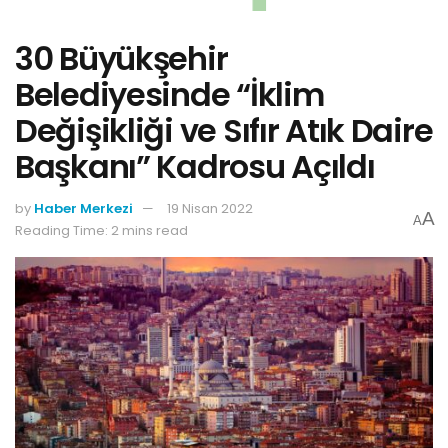
30 Büyükşehir
Belediyesinde “İklim
Değişikliği ve Sıfır Atık Daire
Başkanı” Kadrosu Açıldı
by
Haber Merkezi
19 Nisan 2022
A
A
Reading Time: 2 mins read