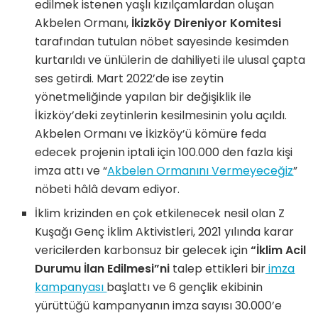
edilmek istenen yaşlı kızılçamlardan oluşan
Akbelen Ormanı,
İkizköy Direniyor Komitesi
tarafından tutulan nöbet sayesinde kesimden
kurtarıldı ve ünlülerin de dahiliyeti ile ulusal çapta
ses getirdi. Mart 2022’de ise zeytin
yönetmeliğinde yapılan bir değişiklik ile
İkizköy’deki zeytinlerin kesilmesinin yolu açıldı.
Akbelen Ormanı ve İkizköy’ü kömüre feda
edecek projenin iptali için 100.000 den fazla kişi
imza attı ve “
Akbelen Ormanını Vermeyeceğiz
”
nöbeti hâlâ devam ediyor.
İklim krizinden en çok etkilenecek nesil olan Z
Kuşağı Genç İklim Aktivistleri, 2021 yılında karar
vericilerden karbonsuz bir gelecek için
“İklim Acil
Durumu İlan Edilmesi”ni
talep ettikleri bir
imza
kampanyası
başlattı ve 6 gençlik ekibinin
yürüttüğü kampanyanın imza sayısı 30.000’e