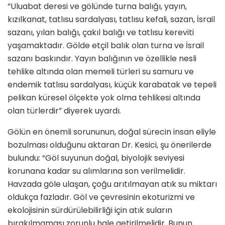
“Uluabat deresi ve gölünde turna balığı, yayın,
kızılkanat, tatlısu sardalyası, tatlısu kefali, sazan, İsrail
sazanı, yılan balığı, çakıl balığı ve tatlısu kereviti
yaşamaktadır. Gölde etçil balık olan turna ve İsrail
sazanı baskındır. Yayın balığının ve özellikle nesli
tehlike altında olan memeli türleri su samuru ve
endemik tatlısu sardalyası, küçük karabatak ve tepeli
pelikan küresel ölçekte yok olma tehlikesi altında
olan türlerdir” diyerek uyardı.
Gölün en önemli sorununun, doğal sürecin insan eliyle
bozulması olduğunu aktaran Dr. Kesici, şu önerilerde
bulundu: “Göl suyunun doğal, biyolojik seviyesi
korunana kadar su alımlarına son verilmelidir.
Havzada göle ulaşan, çoğu arıtılmayan atık su miktarı
oldukça fazladır. Göl ve çevresinin ekoturizmi ve
ekolojisinin sürdürülebilirliği için atık suların
bırakılmaması zorunlu hale getirilmelidir. Bunun