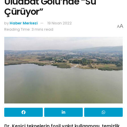
Uluabat Gölü’nde “Su
Çürüyor”
by
Haber Merkezi
19 Nisan 2022
A
A
Reading Time: 3 mins read
Dr. Kesici teknelerin fosil yakıt kullanması, temizlik,