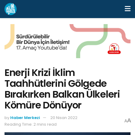
Enerji Krizi İklim
Taahhütlerini Gölgede
Bırakırken Balkan Ülkeleri
Kömüre Dönüyor
by
Haber Merkezi
20 Nisan 2022
A
A
Reading Time: 2 mins read