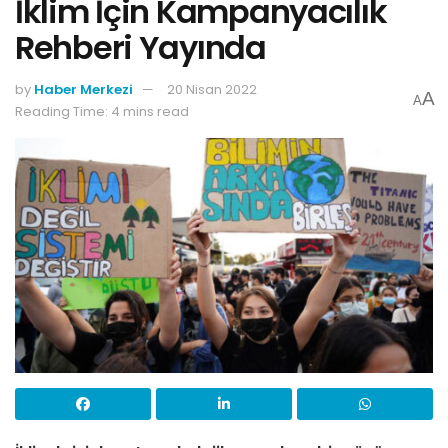
İklim İçin Kampanyacılık
Rehberi Yayında
by
Haber Merkezi
20 Nisan 2022
A
A
Reading Time: 4 mins read