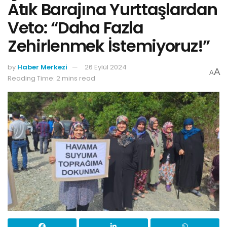
Atık Barajına Yurttaşlardan
Veto: “Daha Fazla
Zehirlenmek İstemiyoruz!”
by
Haber Merkezi
26 Eylül 2024
A
A
Reading Time: 2 mins read