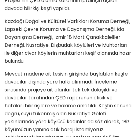
Projesi’nin ÇED olumlu kararının iptali için açılan
davada bilirkişi keşfi yapıldı.
Kazdağı Doğal ve Kültürel Varlıkları Koruma Derneği,
Lapseki Çevre Koruma ve Dayanışma Derneği, İda
Dayanışma Derneği, İzmir 18 Mart Çanakkaleliler
Derneği, Nusratiye, Dişbudak köylüleri ve Muhtarları
ile diğer civar köylerin muhtarları keşif alanında hazır
bulundu.
Mevcut madene ait tesisin girişinde başlatılan keşfe
davacılar dışında yöre halkı alınmadı. İnceleme
sırasında projeye ait alanlar tek tek dolaşıldı ve
davacılar tarafından ÇED raporunun eksik ve
hataları bilirkişilere ve hâkime anlatıldı. Keşfin sonuna
doğru, suyu tükenmiş olan Nusratiye Göleti
yakınlarında yöre köylüsü kadınlar da söz alarak, “Biz
köyümüzün yanına atık barajı istemiyoruz.