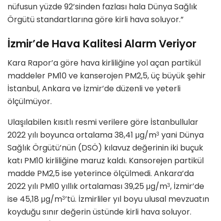
nüfusun yüzde 92’sinden fazlası hala Dünya Sağlık
Örgütü standartlarına göre kirli hava soluyor.”
İzmir’de Hava Kalitesi Alarm Veriyor
Kara Rapor’a göre hava kirliliğine yol açan partikül
maddeler PM10 ve kanserojen PM2,5, üç büyük şehir
İstanbul, Ankara ve İzmir’de düzenli ve yeterli
ölçülmüyor.
Ulaşılabilen kısıtlı resmi verilere göre İstanbullular
2022 yılı boyunca ortalama 38,41 μg/m
yani Dünya
3
Sağlık Örgütü’nün (DSÖ) kılavuz değerinin iki buçuk
katı PM10 kirliliğine maruz kaldı. Kansorejen partikül
madde PM2,5 ise yeterince ölçülmedi. Ankara’da
2022 yılı PM10 yıllık ortalaması 39,25 μg/m
, İzmir’de
3
ise 45,18 μg/m
’tü. İzmirliler yıl boyu ulusal mevzuatın
3
koyduğu sınır değerin üstünde kirli hava soluyor.