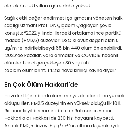
olarak önceki yıllara göre daha yüksek.
Sağlık etki değerlendirmesi çalışmasını yöneten halk
sağlığı uzmanı Prof. Dr. Çiğdem Çağlayan şöyle
konuştu: “2022 yılında illerdeki ortalama ince partikül
madde (PM2,5) düzeyleri DSÖ kılavuz değeri olan 5
μg/m
’e indirilebilseydi 68 bin 440 ölüm önlenebilirdi.
3
2022’de kazalar, yaralanmalar ve COVID19 nedenli
ölümler harici gerçekleşen 30 yaş üstü
toplam ölümlerin% 14.2’si hava kirliliği kaynaklıydı.”
En Çok Ölüm Hakkari’de
Hava kirliliğine bağlı ölümlerin yüzde olarak en yüksek
olduğu iller, PM2,5 düzeyinin en yüksek olduğu ilk 10 il.
Bir önceki yıl birinci sırada olan Batman’ın yerini
Hakkari aldı. Hakkari’de 230 kişi hayatını kaybetti.
Ancak PM2,5 düzeyi 5 µg/m
‘ün altına düşürülseydi
3