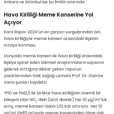
Ankara ve İstanbul ise bu limitin sınırında.
Hava Kirliliği Meme Kanserine Yol
Açıyor
Kara Rapor 2024’ün en çarpıcı vurgularından biri,
hava kirliliğiyle meme kanseri arasındaki ilişkinin
ortaya konması.
Dünyada meme kanseri ile hava kirliliği arasındaki
ilişkiye işaret eden bilimsel araştırmaların sayısının
giderek arttığına dikkat çeken raporun
yazarlarından halk sağlığı uzmanı Prof. Dr. Gamze
Varol şunları kaydetti:
“P10 ve PM2,5 ile birlikte hava kirliliğinin önemli bir
bileşeni olan NO
’deki (azot dioksit) her 10 μg/m
’lük
3
2
artış, meme kanseri riskini 1,02 kat artırıyor. Her 10
μg/m
PM10 artışıyla meme kanserinden ölme riski
3