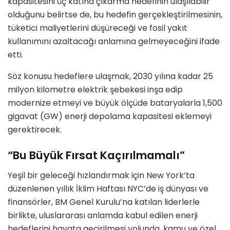
kapasitesini üç katına çıkarma hedefinin ulaşılabilir
olduğunu belirtse de, bu hedefin gerçekleştirilmesinin,
tüketici maliyetlerini düşüreceği ve fosil yakıt
kullanımını azaltacağı anlamına gelmeyeceğini ifade
etti.
Söz konusu hedeflere ulaşmak, 2030 yılına kadar 25
milyon kilometre elektrik şebekesi inşa edip
modernize etmeyi ve büyük ölçüde bataryalarla 1,500
gigavat (GW) enerji depolama kapasitesi eklemeyi
gerektirecek.
“Bu Büyük Fırsat Kaçırılmamalı”
Yeşil bir geleceği hızlandırmak için New York’ta
düzenlenen yıllık İklim Haftası NYC’de iş dünyası ve
finansörler, BM Genel Kurulu’na katılan liderlerle
birlikte, uluslararası anlamda kabul edilen enerji
hedeflerini hayata geçirilmesi yolunda, kamu ve özel