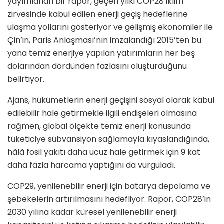
yayımlanan bir rapor, geçen yılki COP28 iklim
zirvesinde kabul edilen enerji geçiş hedeflerine
ulaşma yollarını gösteriyor ve gelişmiş ekonomiler ile
Çin’in, Paris Anlaşması’nın imzalandığı 2015’ten bu
yana temiz enerjiye yapılan yatırımların her beş
dolarından dördünden fazlasını oluşturduğunu
belirtiyor.
Ajans, hükümetlerin enerji geçişini sosyal olarak kabul
edilebilir hale getirmekle ilgili endişeleri olmasına
rağmen, global ölçekte temiz enerji konusunda
tüketiciye sübvansiyon sağlamayla kıyaslandığında,
hâlâ fosil yakıtı daha ucuz hale getirmek için 9 kat
daha fazla harcama yaptığını da vurguladı.
COP29, yenilenebilir enerji için batarya depolama ve
şebekelerin artırılmasını hedefliyor. Rapor, COP28’in
2030 yılına kadar küresel yenilenebilir enerji