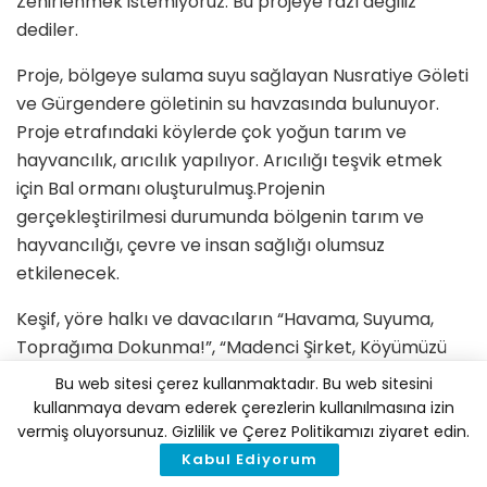
Zehirlenmek istemiyoruz. Bu projeye razı değiliz”
dediler.
Proje, bölgeye sulama suyu sağlayan Nusratiye Göleti
ve Gürgendere göletinin su havzasında bulunuyor.
Proje etrafındaki köylerde çok yoğun tarım ve
hayvancılık, arıcılık yapılıyor. Arıcılığı teşvik etmek
için Bal ormanı oluşturulmuş.Projenin
gerçekleştirilmesi durumunda bölgenin tarım ve
hayvancılığı, çevre ve insan sağlığı olumsuz
etkilenecek.
Keşif, yöre halkı ve davacıların “Havama, Suyuma,
Toprağıma Dokunma!”, “Madenci Şirket, Köyümüzü
Terket!” sloganları ile son buldu.
Bu web sitesi çerez kullanmaktadır. Bu web sitesini
kullanmaya devam ederek çerezlerin kullanılmasına izin
Çanakkale’nin Lapseki İlçesi’nde Çataltepe Köyü’nde
vermiş oluyorsunuz. Gizlilik ve Çerez Politikamızı ziyaret edin.
Marmotek Madencilik tarafından işletilen kurşun,
Kabul Ediyorum
çinko, bakır madeni projesine “Kapasite Artışı,