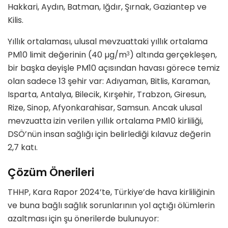
Hakkari, Aydın, Batman, Iğdır, Şırnak, Gaziantep ve
Kilis.
Yıllık ortalaması, ulusal mevzuattaki yıllık ortalama
PM10 limit değerinin (40 µg/m
) altında gerçekleşen,
3
bir başka deyişle PM10 açısından havası görece temiz
olan sadece 13 şehir var: Adıyaman, Bitlis, Karaman,
Isparta, Antalya, Bilecik, Kırşehir, Trabzon, Giresun,
Rize, Sinop, Afyonkarahisar, Samsun. Ancak ulusal
mevzuatta izin verilen yıllık ortalama PM10 kirliliği,
DSÖ’nün insan sağlığı için belirlediği kılavuz değerin
2,7 katı.
Çözüm Önerileri
THHP, Kara Rapor 2024’te, Türkiye’de hava kirliliğinin
ve buna bağlı sağlık sorunlarının yol açtığı ölümlerin
azaltması için şu önerilerde bulunuyor: