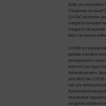
2030 yılı resmi ikli
(“business as usual
(CO2e) düzeyine ula
megaton seviyesi hed
megaton düzeyinde ve
INDC’de beyan edilen 
COP26’ya yaklaşırken
şekilde mecliste anl
dönüşümünün daha ço
salımına yol açan tü
hızlandıracaktır. Bu
yeni NDC’de COP26 h
net sıfır emisyona u
fiyatlandırılmasıyla
Mutabakat kapsamınd
vergisinin etkilerin