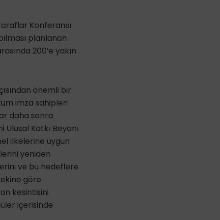
 Taraflar Konferansı
pılması planlanan
arasında 200’e yakın
çısından önemli bir
tüm imza sahipleri
lar daha sonra
i Ulusal Katkı Beyanı
mel ilkelerine uygun
lerini yeniden
erini ve bu hedeflere
cekine göre
n kesintisini
üler içerisinde