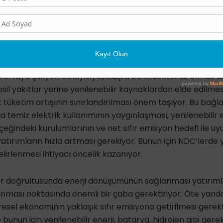
n belirlenmesi önem arz ediyor.
 ulaşmada enerji dönüşümü önemli rol oynayacak. Halihazı
an seragazı salımlarının %70’inden fazlası enerji üretim ve
 tüketimi kaynaklı emisyonların %40’ı elektrik ve ısı üretim
e ortaya çıkıyor. Dolayısıyla, başta bu iki sektörde olmak ü
osil yakıtlar yerine yenilenebilir kaynaklardan elde edilmesi
 tüketim artışının sınırlandırılması önem taşıyor. Bu bağl
 temiz elektrik kullanımının yaygınlaşması, yenilenebilir 
çeğindeki kurulumlarının ve net sıfır emisyon hedefi ile uy
atırımların hızla artması gerekiyor. Bunun için NDC’lerde y
elirlenmesi ihtiyacı öncelik kazanıyor.
r doğrultusunda enerji dönüşümünün sağlanması yatırımlar
ması noktasında önemli bir çaba gerektiriyor. Öte yan
resel ekonominin yaklaşık sıfır emisyona getirilmesi gere
bunun için yenilenebilir enerji, batarya, hidrojen gibi gerekl