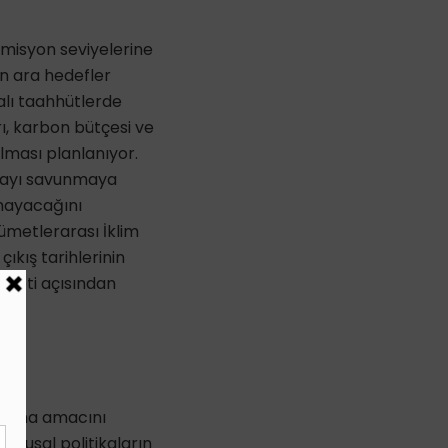
emisyon seviyelerine
in ara hedefler
ialı taahhütlerde
ı, karbon bütçesi ve
ılması planlanıyor.
şmayı savunmaya
amayacağını
kümetlerarası İklim
ıkış tarihlerinin
aseti açısından
ndırma amacını
 ulusal politikaların