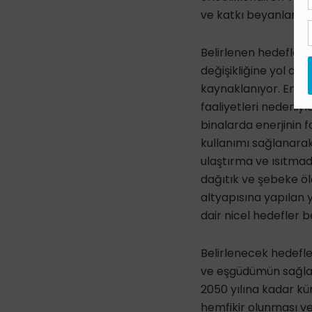
ve katkı beyanlarını
Belirlenen hedeflere
değişikliğine yol aç
kaynaklanıyor. Enerji
faaliyetleri nedeniyl
binalarda enerjinin f
kullanımı sağlanarak
ulaştırma ve ısıtmada
dağıtık ve şebeke öl
altyapısına yapılan y
dair nicel hedefler b
Belirlenecek hedefle
ve eşgüdümün sağlan
2050 yılına kadar kü
hemfikir olunması ve 