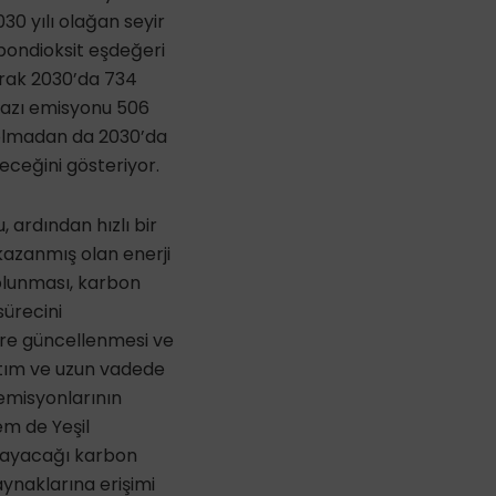
30 yılı olağan seyir
bondioksit eşdeğeri
arak 2030’da 734
gazı emisyonu 506
i olmadan da 2030’da
eceğini gösteriyor.
ardından hızlı bir
kazanmış olan enerji
olunması, karbon
sürecini
öre güncellenmesi ve
ltım ve uzun vadede
 emisyonlarının
em de Yeşil
şlayacağı karbon
aynaklarına erişimi