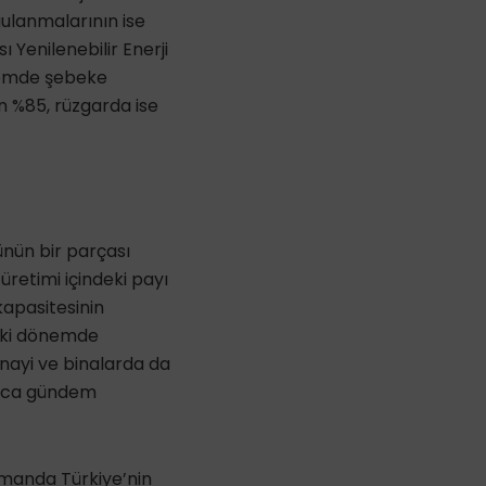
ulanmalarının ise
 Yenilenebilir Enerji
önemde şebeke
n %85, rüzgarda ise
nün bir parçası
 üretimi içindeki payı
kapasitesinin
deki dönemde
anayi ve binalarda da
lıca gündem
amanda Türkiye’nin