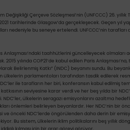
klim Değişikliği Çerçeve Sözleşmesi’nin (UNFCCC) 26. yıllık
2021 tarihlerinde Glasgow’da gerçekleşecek. Geçen yıl ya
arı nedeniyle bu seneye ertelendi. UNFCCC’nin tarafları 
is Anlaşması’ndaki taahhütlerini güncelleyecek olmaları a
. 2015 yılında COP21’de kabul edilen Paris Anlaşması’na, 
 Olarak Belirlenmiş Katkı” (INDC) beyanını sundu. Bu beyan
 ülkelerin parlamentoları tarafından tasdik edilerek resm
DC’ler ile tarafların her biri, konferansın kabul edilmiş te
katkısının seviyesine karar verdi ve her beş yılda bir NDC’
. NDC’ler, ülkelerin seragazı emisyonlarını azaltma hedefl
ıkları önlemleri belirleyen beyanlardır. Her NDC’nin bir ön
i ve önceki NDC’lerde öngörülenden daha derin bir emisyo
yor. Bu sistem, ülkelerin iklim politikalarını beş yıllık döng
 iddialı kılması için bir araç görevi görüyor.