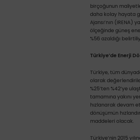
birçoğunun maliyetl
daha kolay hayata geç
Ajansı’nın (IRENA) y
ölçeğinde güneş ener
%56 azaldığı belirtili
Türkiye’de Enerji 
Türkiye, tüm dünyad
olarak değerlendirileb
%25’ten %42’ye ulaştı
tamamına yakını yen
hızlanarak devam etm
dönüşümün hızlandır
maddeleri olacak.
Türkiye’nin 2015 yıl