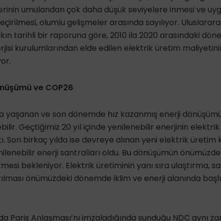
erinin umulandan çok daha düşük seviyelere inmesi ve uyg
irilmesi, olumlu gelişmeler arasında sayılıyor. Uluslararası
akın tarihli bir raporuna göre, 2010 ila 2020 arasındaki d
jisi kurulumlarından elde edilen elektrik üretim maliyetini
yor.
Dönüşümü ve COP26
a yaşanan ve son dönemde hız kazanmış enerji dönüşümü
ilir. Geçtiğimiz 20 yıl içinde yenilenebilir enerjinin elektrik
. Son birkaç yılda ise devreye alınan yeni elektrik üretim 
ilenebilir enerji santralları oldu. Bu dönüşümün önümüz
esi bekleniyor. Elektrik üretiminin yanı sıra ulaştırma, s
ılması önümüzdeki dönemde iklim ve enerji alanında baş
ında Paris Anlaşması’nı imzaladığında sunduğu NDC aynı z