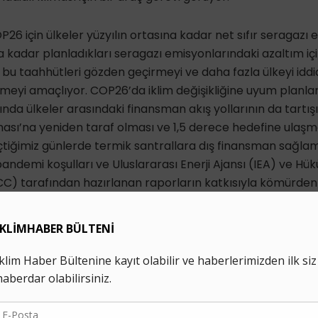
 için ülkeler yüzyılın ortasına kadar net sıfır seragazı 
 kadar planladıkları seragazı emisyonlarındaki azaltım iç
, bu taahhütleri gözden geçirmeyi ve daha fazla ülkeyi idd
eyi amaçlıyor. COP26’da iklim değişikliğine uyum planlar
nda ülkeler arasındaki finansman akış yollarının da tartış
ması’na yeniden taraf olması ve 1,5 derece hedefine ula
eçtiğimiz günlerde termik santrallara dış finansman sağl
pandemi koşulları ve Uluslararası Enerji Ajansı (IEA) ve Hü
PCC) tarafından hazırlanan raporların katkısıyla kömürden ç
çerisinde yer almaya başlamasının ışığında COP26 iklim siy
tası olma potansiyeli taşıyor.
 COP26’ya Etkisi
 yeryüzü ortalama sıcaklık artışını 1,5 derece ile sınırla
50 yılına kadar emisyonları net sıfır seviyesine yaklaştıran