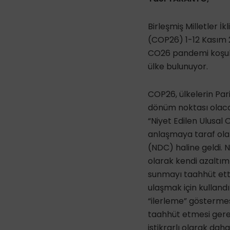
Birleşmiş Milletler İ
(COP26) 1-12 Kasım 
CO26 pandemi koşull
ülke bulunuyor.
COP26, ülkelerin Par
dönüm noktası olacak
“Niyet Edilen Ulusal
anlaşmaya taraf olan
(NDC) haline geldi. N
olarak kendi azaltım 
sunmayı taahhüt etti
ulaşmak için kulland
“ilerleme” göstermes
taahhüt etmesi gereki
istikrarlı olarak daha