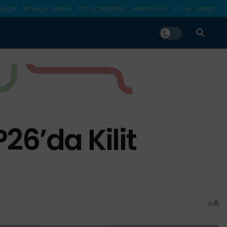
 Algısı
Bir Buçuk Derece
Kömür Masalları
Hakkımızda
Künye
İletişim
26’da Kilit
A
A