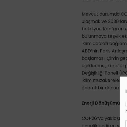
Mevcut durumda COP26
ulaşmak ve 2030’lara
belirliyor. Konferans
bulunmaya teşvik etm
iklim adaleti bağlamı
ABD’nin Paris Anlaş
başlaması, Çin’in g
açıklaması, küresel 
Değişikliği Paneli (I
iklim müzakereleri i
önemli bir dönüm nok
Enerji Dönüşümünün
COP26’ya yaklaşırken
önceliklendiren ve 20