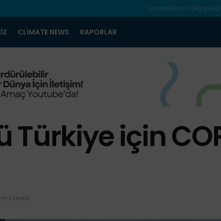
Türkiye’de İklim Değişlikliği
IZ
CLIMATE NEWS
RAPORLAR
Türkiye için COP
mins read