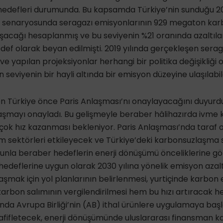
m hedefleri durumunda. Bu kapsamda Türkiye’nin sunduğu 20
”) senaryosunda seragazı emisyonlarının 929 megaton kar
şacağı hesaplanmış ve bu seviyenin %21 oranında azaltıl
ef olarak beyan edilmişti. 2019 yılında gerçekleşen sera
 yapılan projeksiyonlar herhangi bir politika değişikliğ
seviyenin bir hayli altında bir emisyon düzeyine ulaşılabil
 Türkiye önce Paris Anlaşması’nı onaylayacağını duyurdu, 
aşmayı onayladı. Bu gelişmeyle beraber hâlihazırda ivme 
k hız kazanması bekleniyor. Paris Anlaşması’nda taraf 
m sektörleri etkileyecek ve Türkiye’deki karbonsuzlaşma 
nunla beraber hedeflerin enerji dönüşümü önceliklerine g
edeflerine uygun olarak 2030 yılına yönelik emisyon aza
laşmak için yol planlarının belirlenmesi, yurtiçinde karbon
 karbon salımının vergilendirilmesi hem bu hızı artıracak h
a Avrupa Birliği’nin (AB) ithal ürünlere uygulamaya ba
i hafifletecek, enerji dönüşümünde uluslararası finansman k