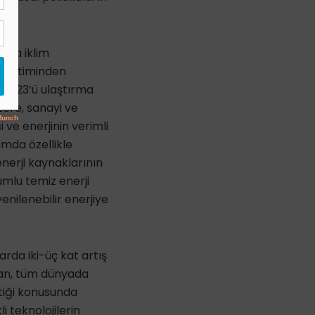
rda iklim
 tüketiminden
i, %23’ü ulaştırma
zere, sanayi ve
 ve enerjinin verimli
amda özellikle
enerji kaynaklarının
umlu temiz enerji
enilenebilir enerjiye
da iki-üç kat artış
dan, tüm dünyada
ktiği konusunda
i teknolojilerin