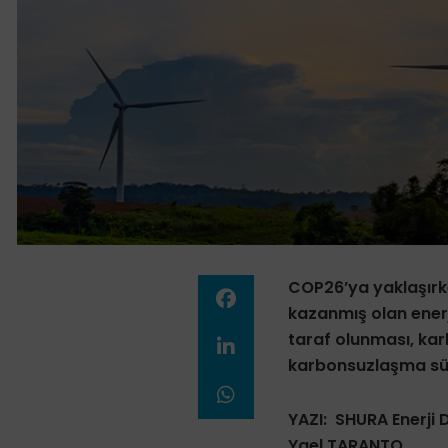
COP26’ya yaklaşırk
kazanmış olan ener
taraf olunması, kar
karbonsuzlaşma süre
YAZI: SHURA Enerji 
Yael TARANTO,