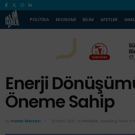
POLITIKA
EKONOMI
BILIM
AFETLER
ANAL
Enerji Dönüşümü 
Öneme Sahip
by
Haber Merkezi
25 Ekim 2021
in
Politika
Reading Time: 6 