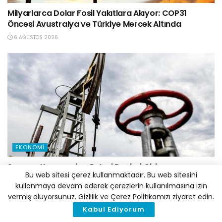
Milyarlarca Dolar Fosil Yakıtlara Akıyor: COP31
Öncesi Avustralya ve Türkiye Mercek Altında
6 AĞUSTOS 2026
EKONOMI
Savaşın Kazananları Petrol Devleri Oldu
Bu web sitesi çerez kullanmaktadır. Bu web sitesini
5 AĞUSTOS 2026
kullanmaya devam ederek çerezlerin kullanılmasına izin
vermiş oluyorsunuz. Gizlilik ve Çerez Politikamızı ziyaret edin.
Kabul Ediyorum