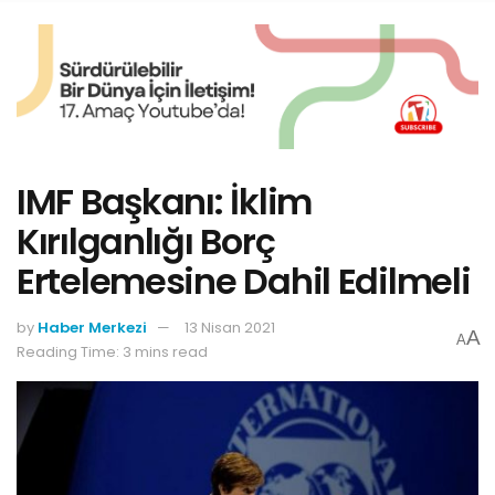
IMF Başkanı: İklim
Kırılganlığı Borç
Ertelemesine Dahil Edilmeli
by
Haber Merkezi
13 Nisan 2021
A
A
Reading Time: 3 mins read