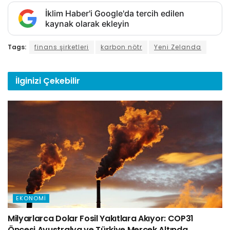
İklim Haber'i Google'da tercih edilen
kaynak olarak ekleyin
Tags:
finans şirketleri
karbon nötr
Yeni Zelanda
İlginizi
Çekebilir
EKONOMI
Milyarlarca Dolar Fosil Yakıtlara Akıyor: COP31
Öncesi Avustralya ve Türkiye Mercek Altında