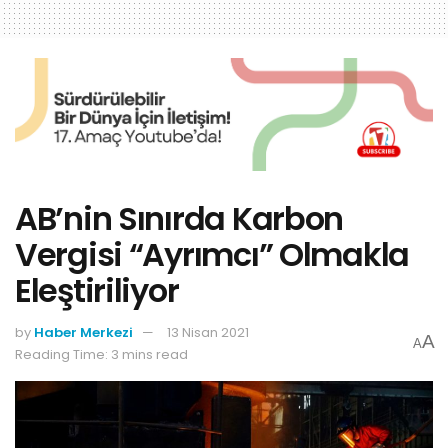
AB’nin Sınırda Karbon
Vergisi “Ayrımcı” Olmakla
Eleştiriliyor
by
Haber Merkezi
13 Nisan 2021
A
A
Reading Time: 3 mins read