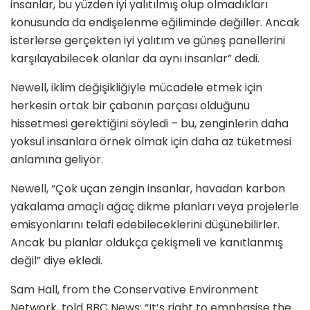
insanlar, bu yüzden iyi yalıtılmış olup olmadıkları
konusunda da endişelenme eğiliminde değiller. Ancak
isterlerse gerçekten iyi yalıtım ve güneş panellerini
karşılayabilecek olanlar da aynı insanlar” dedi.
Newell, iklim değişikliğiyle mücadele etmek için
herkesin ortak bir çabanın parçası olduğunu
hissetmesi gerektiğini söyledi – bu, zenginlerin daha
yoksul insanlara örnek olmak için daha az tüketmesi
anlamına geliyor.
Newell, “Çok uçan zengin insanlar, havadan karbon
yakalama amaçlı ağaç dikme planları veya projelerle
emisyonlarını telafi edebileceklerini düşünebilirler.
Ancak bu planlar oldukça çekişmeli ve kanıtlanmış
değil” diye ekledi.
Sam Hall, from the Conservative Environment
Network, told BBC News: “It’s right to emphasise the