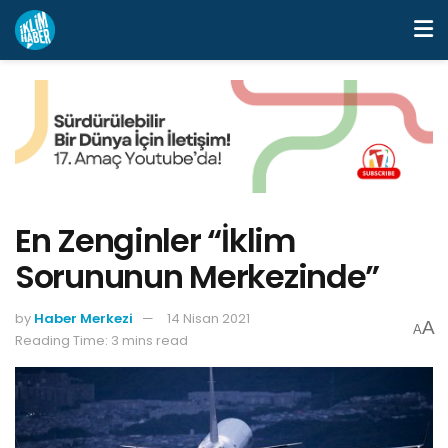
En Zenginler “İklim
Sorununun Merkezinde”
by
Haber Merkezi
14 Nisan 2021
A
A
Reading Time: 3 mins read