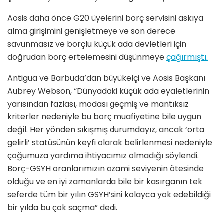
Aosis daha önce G20 üyelerini borç servisini askıya
alma girişimini genişletmeye ve son derece
savunmasız ve borçlu küçük ada devletleri için
doğrudan borç ertelemesini düşünmeye
çağırmıştı.
Antigua ve Barbuda’dan büyükelçi ve Aosis Başkanı
Aubrey Webson, “Dünyadaki küçük ada eyaletlerinin
yarısından fazlası, modası geçmiş ve mantıksız
kriterler nedeniyle bu borç muafiyetine bile uygun
değil. Her yönden sıkışmış durumdayız, ancak ‘orta
gelirli’ statüsünün keyfi olarak belirlenmesi nedeniyle
çoğumuza yardıma ihtiyacımız olmadığı söylendi.
Borç-GSYH oranlarımızın azami seviyenin ötesinde
olduğu ve en iyi zamanlarda bile bir kasırganın tek
seferde tüm bir yılın GSYH’sini kolayca yok edebildiği
bir yılda bu çok saçma” dedi.