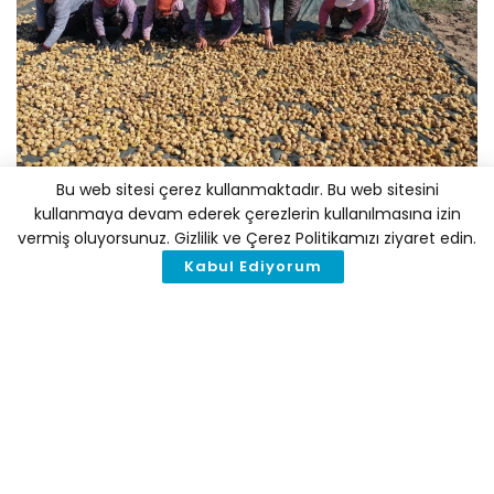
Bu web sitesi çerez kullanmaktadır. Bu web sitesini
kullanmaya devam ederek çerezlerin kullanılmasına izin
vermiş oluyorsunuz. Gizlilik ve Çerez Politikamızı ziyaret edin.
Kabul Ediyorum
Dünyanın önde gelen kuru incir üretim
merkezi Aydın’da, aşırı sıcaklıklar kuru
incirde rekolte beklentilerini düşürse de
kalitenin iyi olması üreticiyi sevindirdi.
AA’nın haberine göre; “İncirin başkenti” olarak bilinen