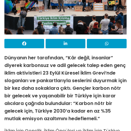
Dünyanın her tarafından, “Kâr değil, insanlar”
diyerek karbonsuz ve adil gelecek talep eden genç
iklim aktivistleri 23 Eylül Küresel İklim Grevi’nde
sloganları ve pankartlarıyla seslerini duyurmak için
bir kez daha sokaklara çıktı.
Gençler karbon nötr
bir gelecek ve yaşanabilir bir Türkiye için karar
alıcılara çağrıda bulundular: “Karbon nötr bir
gelecek için, Türkiye 2030’a kadar en az %35
mutlak emisyon azaltımını hedeflemeli.”
İklim İçin Gençlik, İklim Öncüleri ve İklim İçin Türkiye