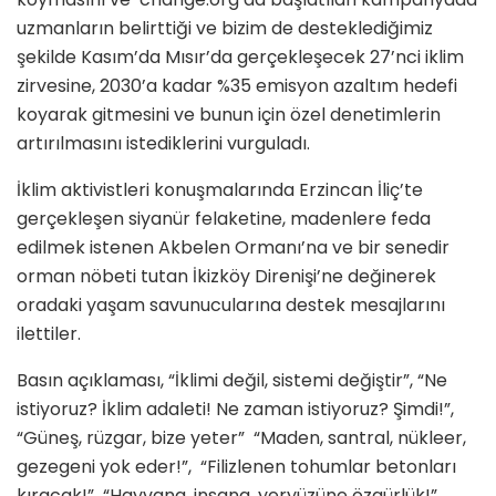
uzmanların belirttiği ve bizim de desteklediğimiz
şekilde Kasım’da Mısır’da gerçekleşecek 27’nci iklim
zirvesine, 2030’a kadar %35 emisyon azaltım hedefi
koyarak gitmesini ve bunun için özel denetimlerin
artırılmasını istediklerini vurguladı.
İklim aktivistleri konuşmalarında Erzincan İliç’te
gerçekleşen siyanür felaketine, madenlere feda
edilmek istenen Akbelen Ormanı’na ve bir senedir
orman nöbeti tutan İkizköy Direnişi’ne değinerek
oradaki yaşam savunucularına destek mesajlarını
ilettiler.
Basın açıklaması, “İklimi değil, sistemi değiştir”, “Ne
istiyoruz? İklim adaleti! Ne zaman istiyoruz? Şimdi!”,
“Güneş, rüzgar, bize yeter” “Maden, santral, nükleer,
gezegeni yok eder!”, “Filizlenen tohumlar betonları
kıracak!” “Hayvana, insana, yeryüzüne özgürlük!”