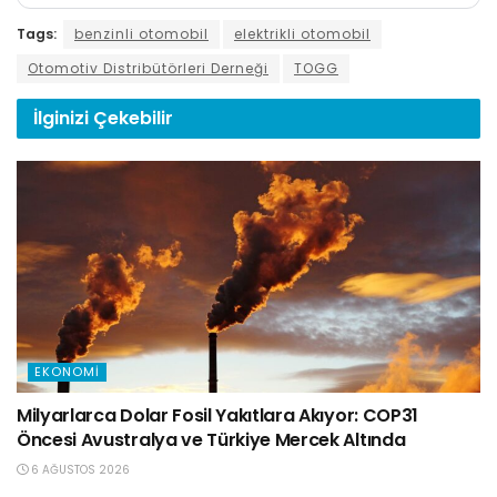
Tags:
benzinli otomobil
elektrikli otomobil
Otomotiv Distribütörleri Derneği
TOGG
İlginizi
Çekebilir
EKONOMI
Milyarlarca Dolar Fosil Yakıtlara Akıyor: COP31
Öncesi Avustralya ve Türkiye Mercek Altında
6 AĞUSTOS 2026