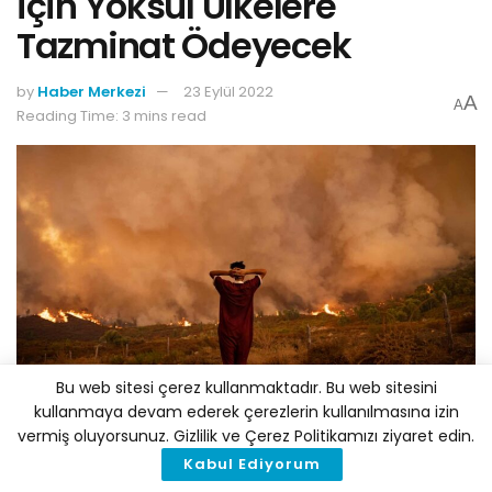
için Yoksul Ülkelere
Tazminat Ödeyecek
by
Haber Merkezi
23 Eylül 2022
A
A
Reading Time: 3 mins read
Bu web sitesi çerez kullanmaktadır. Bu web sitesini
kullanmaya devam ederek çerezlerin kullanılmasına izin
vermiş oluyorsunuz. Gizlilik ve Çerez Politikamızı ziyaret edin.
Kabul Ediyorum