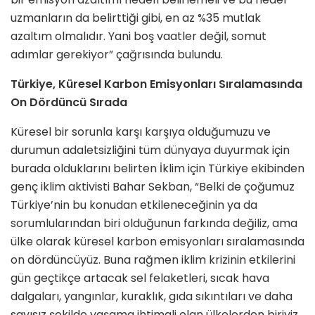
uzmanların da belirttiği gibi, en az %35 mutlak
azaltım olmalıdır. Yani boş vaatler değil, somut
adımlar gerekiyor” çağrısında bulundu.
Türkiye, Küresel Karbon Emisyonları Sıralamasında
On Dördüncü Sırada
Küresel bir sorunla karşı karşıya olduğumuzu ve
durumun adaletsizliğini tüm dünyaya duyurmak için
burada olduklarını belirten İklim için Türkiye ekibinden
genç iklim aktivisti Bahar Sekban, “Belki de çoğumuz
Türkiye’nin bu konudan etkileneceğinin ya da
sorumlularından biri olduğunun farkında değiliz, ama
ülke olarak küresel karbon emisyonları sıralamasında
on dördüncüyüz. Buna rağmen iklim krizinin etkilerini
gün geçtikçe artacak sel felaketleri, sıcak hava
dalgaları, yangınlar, kuraklık, gıda sıkıntıları ve daha
sayısız şekilde yaşama ihtimali olan ülkelerden biriyiz.