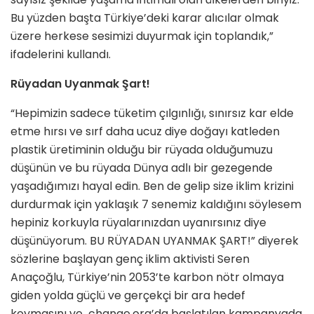
Bu yüzden başta Türkiye’deki karar alıcılar olmak
üzere herkese sesimizi duyurmak için toplandık,”
ifadelerini kullandı.
Rüyadan Uyanmak Şart!
“Hepimizin sadece tüketim çılgınlığı, sınırsız kar elde
etme hırsı ve sırf daha ucuz diye doğayı katleden
plastik üretiminin olduğu bir rüyada olduğumuzu
düşünün ve bu rüyada Dünya adlı bir gezegende
yaşadığımızı hayal edin. Ben de gelip size iklim krizini
durdurmak için yaklaşık 7 senemiz kaldığını söylesem
hepiniz korkuyla rüyalarınızdan uyanırsınız diye
düşünüyorum. BU RÜYADAN UYANMAK ŞART!” diyerek
sözlerine başlayan genç iklim aktivisti Seren
Anaçoğlu, Türkiye’nin 2053’te karbon nötr olmaya
giden yolda güçlü ve gerçekçi bir ara hedef
koymasını ve change.org’da başlatılan kampanyada