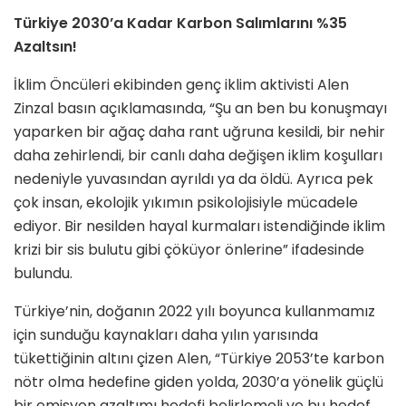
Türkiye 2030’a Kadar Karbon Salımlarını %35
Azaltsın!
İklim Öncüleri ekibinden genç iklim aktivisti Alen
Zinzal basın açıklamasında, “Şu an ben bu konuşmayı
yaparken bir ağaç daha rant uğruna kesildi, bir nehir
daha zehirlendi, bir canlı daha değişen iklim koşulları
nedeniyle yuvasından ayrıldı ya da öldü. Ayrıca pek
çok insan, ekolojik yıkımın psikolojisiyle mücadele
ediyor. Bir nesilden hayal kurmaları istendiğinde iklim
krizi bir sis bulutu gibi çöküyor önlerine” ifadesinde
bulundu.
Türkiye’nin, doğanın 2022 yılı boyunca kullanmamız
için sunduğu kaynakları daha yılın yarısında
tükettiğinin altını çizen Alen, “Türkiye 2053’te karbon
nötr olma hedefine giden yolda, 2030’a yönelik güçlü
bir emisyon azaltımı hedefi belirlemeli ve bu hedef