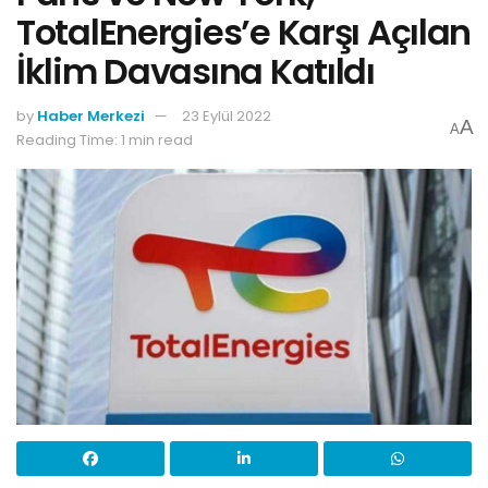
TotalEnergies’e Karşı Açılan
İklim Davasına Katıldı
by
Haber Merkezi
23 Eylül 2022
A
A
Reading Time: 1 min read