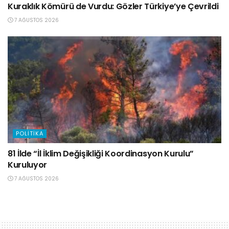
Kuraklık Kömürü de Vurdu: Gözler Türkiye’ye Çevrildi
7 AĞUSTOS 2026
POLITIKA
81 İlde “İl İklim Değişikliği Koordinasyon Kurulu”
Kuruluyor
7 AĞUSTOS 2026