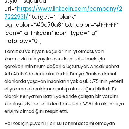
style=”squared”
url=”
https://www.linkedin.com/company/2
7222931/
” target=”_blank”
bg_color=”#0e76a8″ txt_color=”#FFFFFF”
icon=”fa-linkedin” icon_type=”fa”
nofollow=”0″]
Temiz su ve hijyen koşullarının iyi olması, yeni
koronavirüsün yayılmasını kontrol etmek için
gereken minimum değeri oluşturuyor. Ancak Sahra
Altı Afrika’da durumlar farklı. Dünya Bankası kırsal
alanlarda yaşayan insanların yaklaşık %75’inin yeterli
el yıkama olanaklarına sahip olmadığını bildirdi. Ek
olarak Kenya’nın Batı Eyaletinde çalışan bir yardım
kuruluşu, ziyaret ettikleri hanelerin %95’inin akan suya
erişimi olmadığını tespit etti.
Herkes için güvenilir bir su temini sistemi olmayan