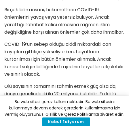
Birçok bilim insanı, hükümetlerin COVID-19
önlemlerini yavaş veya yetersiz buluyor. Ancak
yarattığı tahribat kalıcı olmasına rağmen iklim
değişikliğine karşı alınan önlemler çok daha ihmalkar.
COVID-19’un sebep olduğu ciddi miktardaki can
kayıpları gittikçe yükseliyorken, hayatların
kurtarılması için bütün önlemler alınmalı. Ancak
küresel salgın bittiğinde trajedinin boyutları ölçülebilir
ve sınırlı olacak.
Ölü sayısının tamamını tahmin etmek güç olsa da,
dünya genelinde iki ila 20 milyonu bulabilir. En kötü
senaryoda, küresel salgının 18 aylık bir sosyal
Bu web sitesi çerez kullanmaktadır. Bu web sitesini
kullanmaya devam ederek çerezlerin kullanılmasına izin
mesafeyle son bulması öngörülüyor.
vermiş oluyorsunuz. Gizlilik ve Çerez Politikamızı ziyaret edin.
Öte yandan, iklim değişikliğinin sebep olduğu ölümcül
Kabul Ediyorum
olaylar ise birçok şekilde gerçekleşiyor ve her yıl fosil