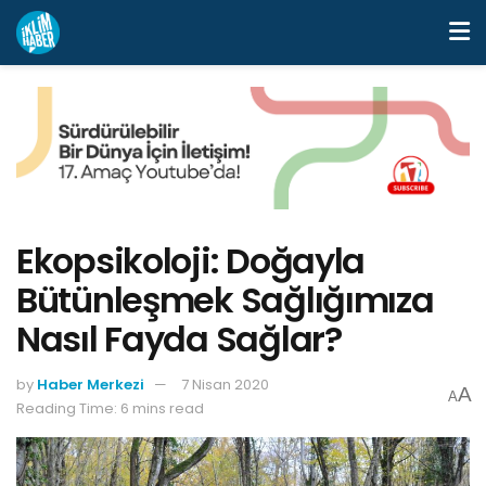
Ekopsikoloji: Doğayla
Bütünleşmek Sağlığımıza
Nasıl Fayda Sağlar?
by
Haber Merkezi
7 Nisan 2020
A
A
Reading Time: 6 mins read