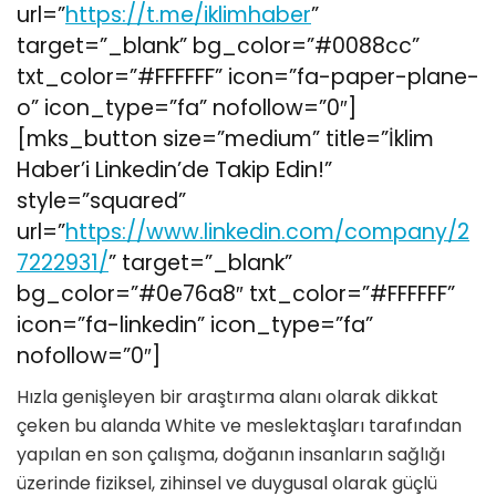
url=”
https://t.me/iklimhaber
”
target=”_blank” bg_color=”#0088cc”
txt_color=”#FFFFFF” icon=”fa-paper-plane-
o” icon_type=”fa” nofollow=”0″]
[mks_button size=”medium” title=”İklim
Haber’i Linkedin’de Takip Edin!”
style=”squared”
url=”
https://www.linkedin.com/company/2
7222931/
” target=”_blank”
bg_color=”#0e76a8″ txt_color=”#FFFFFF”
icon=”fa-linkedin” icon_type=”fa”
nofollow=”0″]
Hızla genişleyen bir araştırma alanı olarak dikkat
çeken bu alanda White ve meslektaşları tarafından
yapılan en son çalışma, doğanın insanların sağlığı
üzerinde fiziksel, zihinsel ve duygusal olarak güçlü