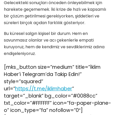
Gelecekteki sonuçları önceden önleyebilmek için
harekete geçememek. İki krize de hızlı ve kapsamlı
bir çözüm getirilmesi gerekiyorken, şiddetleri ve
süreleri birçok açıdan farklılık gösteriyor.
Bu küresel salgın kişisel bir durum. Hem en
savunmasız olanlar ve acı çekenlerle empati
kuruyoruz, hem de kendimiz ve sevdiklerimiz adına
endişeleniyoruz.
[mks_button size=”medium” title=”İklim
Haber’i Telegram’da Takip Edin!”
style=”squared”
url=”
https://t.me/iklimhaber
”
target=”_blank” bg_color=”#0088cc”
txt_color=”#FFFFFF” icon=”fa-paper-plane-
o” icon_type=”fa” nofollow=”0″]