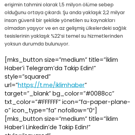
erişimin tahmini olarak 1,5 milyon ölüme sebep
olduğunu ortaya çıkardı. Şu anda yaklaşık 2,2 milyar
insan güvenli bir şekilde yönetilen su kaynakları
olmadan yaşıyor ve en az gelişmiş ülkelerdeki sağlık
tesislerinin yaklaşık %22’si temel su hizmetlerinden
yoksun durumda bulunuyor.
[mks_button size=”medium” title=”İklim
Haber’i Telegram’da Takip Edin!”
style=”squared”
url=”
https://t.me/iklimhaber
”
target=”_blank” bg_color=”#0088cc”
txt_color=”#FFFFFF” icon=”fa-paper-plane-
o” icon_type=”fa” nofollow=”0″]
[mks_button size=”medium” title=”İklim
Haber’i Linkedin’de Takip Edin!”