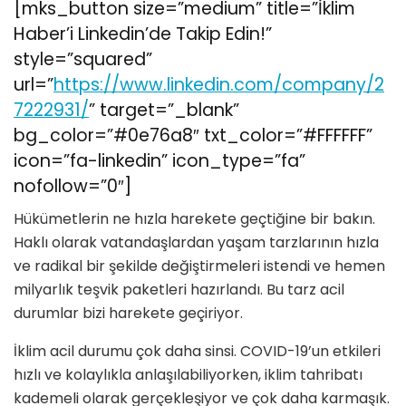
[mks_button size=”medium” title=”İklim
Haber’i Linkedin’de Takip Edin!”
style=”squared”
url=”
https://www.linkedin.com/company/2
7222931/
” target=”_blank”
bg_color=”#0e76a8″ txt_color=”#FFFFFF”
icon=”fa-linkedin” icon_type=”fa”
nofollow=”0″]
Hükümetlerin ne hızla harekete geçtiğine bir bakın.
Haklı olarak vatandaşlardan yaşam tarzlarının hızla
ve radikal bir şekilde değiştirmeleri istendi ve hemen
milyarlık teşvik paketleri hazırlandı. Bu tarz acil
durumlar bizi harekete geçiriyor.
İklim acil durumu çok daha sinsi. COVID-19’un etkileri
hızlı ve kolaylıkla anlaşılabiliyorken, iklim tahribatı
kademeli olarak gerçekleşiyor ve çok daha karmaşık.