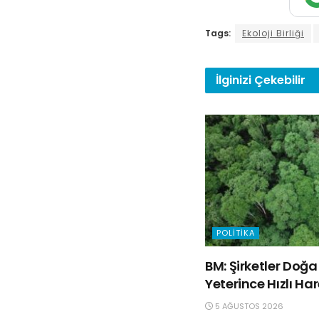
Tags:
Ekoloji Birliği
İlginizi
Çekebilir
POLITIKA
BM: Şirketler Do
Yeterince Hızlı Ha
5 AĞUSTOS 2026