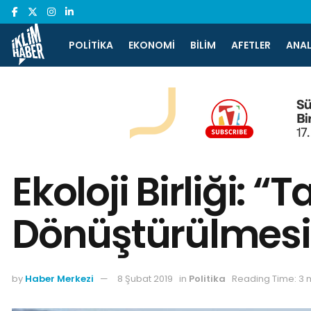
POLITIKA
EKONOMI
BILIM
AFETLER
ANAL
Ekoloji Birliği: “
Dönüştürülmesi
by
Haber Merkezi
8 Şubat 2019
in
Politika
Reading Time: 3 