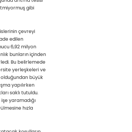
oğunda arıtma tesisi
yetmiyormuş gibi
slerinin çevreyi
fade edilen
nucu 6,92 milyon
lık bunların içinden
rledi. Bu belirlemede
rsite yerleşkeleri ve
mız olduğundan büyük
lışma yapılırken
ları saklı tutuldu.
r işe yaramadığı
ürülmesine hızla
aratacak koşulların