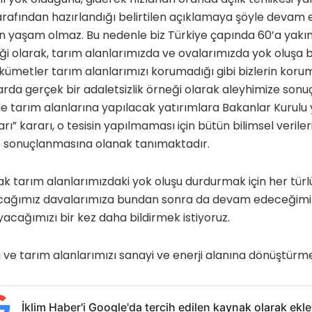
rafından hazırlandığı belirtilen açıklamaya şöyle devam e
 yaşam olmaz. Bu nedenle biz Türkiye çapında 60’a yakın
rliği olarak, tarım alanlarımızda ve ovalarımızda yok oluşa 
kümetler tarım alanlarımızı korumadığı gibi bizlerin koru
larda gerçek bir adaletsizlik örneği olarak aleyhimize sonu
le tarım alanlarına yapılacak yatırımlara Bakanlar Kurulu 
ı” kararı, o tesisin yapılmaması için bütün bilimsel verile
e sonuçlanmasına olanak tanımaktadır.
olarak tarım alanlarımızdaki yok oluşu durdurmak için her t
ğımız davalarımıza bundan sonra da devam edeceğimizi
ağımızı bir kez daha bildirmek istiyoruz.
ve tarım alanlarımızı sanayi ve enerji alanına dönüştürme
İklim Haber'i Google'da tercih edilen kaynak olarak ekle