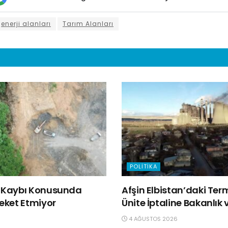
enerji alanları
Tarım Alanları
POLITIKA
ğa Kaybı Konusunda
Afşin Elbistan’daki Ter
reket Etmiyor
Ünite İptaline Bakanlık v
4 AĞUSTOS 2026