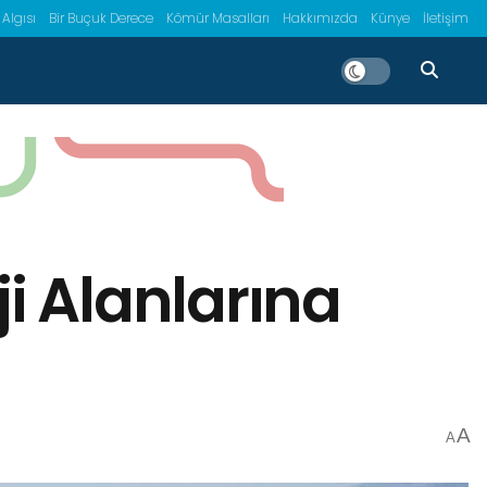
 Algısı
Bir Buçuk Derece
Kömür Masalları
Hakkımızda
Künye
İletişim
rji Alanlarına
A
A