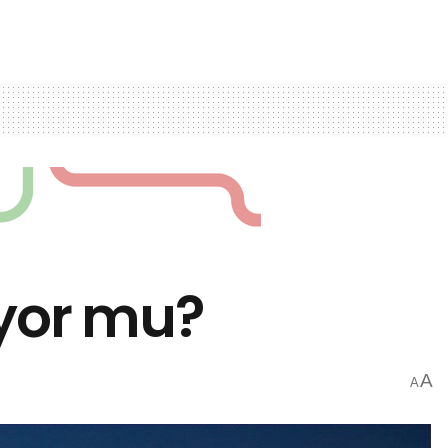
ıyor mu?
A
A