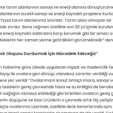
ümete tarım alanlarının sanayi ve enerji alanına dönüştürü
alanlarının sürekli sanayi ve enerji kaynaklı projelere kurb
Oysa tarım alanlarımız sınırlıdır. Tarım alanı olmayan bir 
e zordur. Buna rağmen özellikle son 20 yıl içinde kurula
e enerji kaynaklı saldırılara karşı korumak gibi bir amacı o
eklerini her zaman yerine getirdikleri görülmektedir” denil
 Yok Oluşunu Durdurmak İçin Mücadele Edeceğiz”
in haberine göre ülkede uygulanan inşaat ve madencilik t
ayışı ile ovalara geri dönüşü olanaksız zararlar verildiği 
re yer verildi: “Ovalarımızın konut amaçlı imara, sanayi v
 tesislerin geniş çevresinde hava ve su kirliliğini de berab
zin sağlığını olumsuz etkilediği gibi kirletilen ovaların geni
rim düşüşüne ve bazı ürünlerin o çevrede artık hiç yetiş
süreçte ovalarımız üzerinde, özellikle dere kenarlarında a