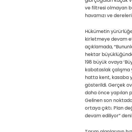
gibi çoğalan kaçak ve
ve filtresi olmayan b
havamızı ve derelerim
Hükümetin yürürlüğe k
kirletmeye devam etm
açıklamada, “Bununla
hektar büyüklüğünde 
198 büyük ovaya ‘Büy
kabataslak çalışma ya
hatta kent, kasaba ye
gösterildi. Gerçek o
daha önce yapılan plan
Gelinen son noktada 
ortaya çıktı. Plan de
devam ediliyor” denil
Tarım alanlarının hız