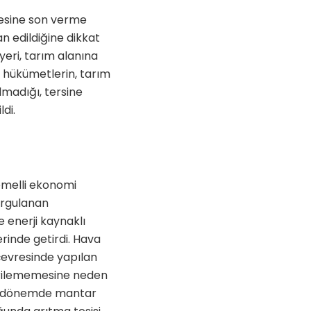
lmesine son verme
an edildiğine dikkat
yeri, tarım alanına
n hükümetlerin, tarım
lmadığı, tersine
di.
emelli ekonomi
vurgulanan
e enerji kaynaklı
erinde getirdi. Hava
ş çevresinde yapılan
tirilememesine neden
ynı dönemde mantar