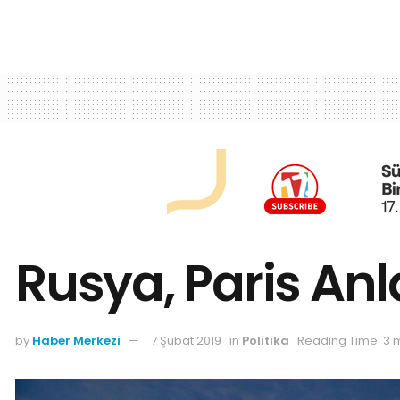
Rusya, Paris An
by
Haber Merkezi
7 Şubat 2019
in
Politika
Reading Time: 3 