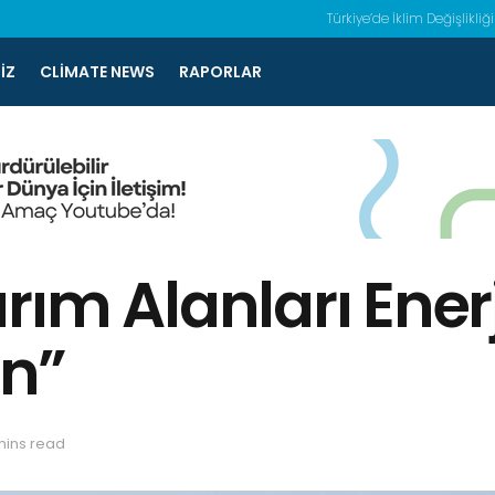
Türkiye’de İklim Değişlikliği
IZ
CLIMATE NEWS
RAPORLAR
Tarım Alanları Ene
n”
mins read