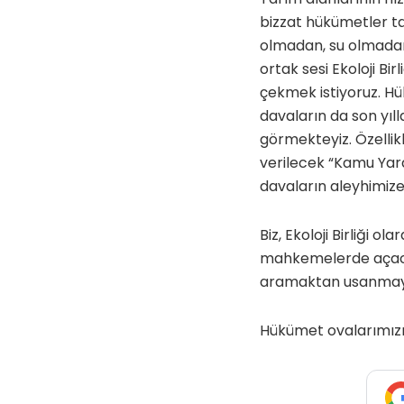
bizzat hükümetler ta
olmadan, su olmadan
ortak sesi Ekoloji Bi
çekmek istiyoruz. Hü
davaların da son yıl
görmekteyiz. Özellik
verilecek “Kamu Yarar
davaların aleyhimiz
Biz, Ekoloji Birliği 
mahkemelerde açaca
aramaktan usanmayac
Hükümet ovalarımızı 