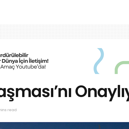
laşması’nı Onayl
mins read