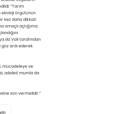
dildi: “Tarım
 ekoloji örgütünün
bir kez daha dikkati
ma amaçlı açtığımız
çlandığını
ya da Vali tarafından
ri göz ardı ederek
ürlü mücadeleye ve
, adaleti mumla da
sine son vermelidir.”
yin