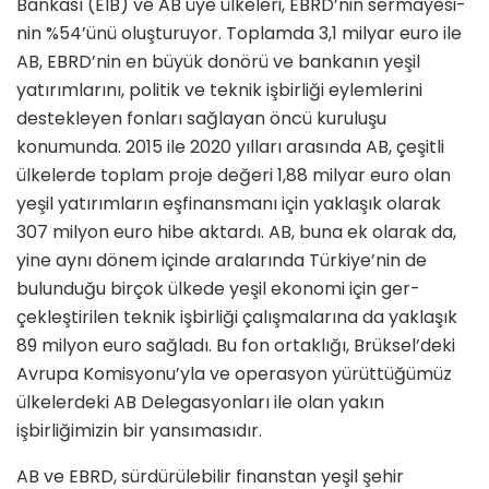
Bankası (EIB) ve AB üye ülkeleri, EBRD’nin sermayesi­
nin %54’ünü oluşturuyor. Toplamda 3,1 milyar euro ile
AB, EBRD’nin en büyük donörü ve banka­nın yeşil
yatırımlarını, politik ve teknik işbirliği eylemlerini
destekleyen fonla­rı sağlayan öncü kuruluşu
konumun­da. 2015 ile 2020 yılları arasında AB, çeşitli
ülkelerde toplam proje değeri 1,88 milyar euro olan
yeşil yatırımların eşfinansmanı için yaklaşık olarak
307 milyon euro hibe aktardı. AB, buna ek olarak da,
yine aynı dönem içinde aralarında Türkiye’nin de
bulunduğu birçok ülkede yeşil ekonomi için ger­
çekleştirilen teknik işbirliği çalışmala­rına da yaklaşık
89 milyon euro sağladı. Bu fon ortaklığı, Brüksel’deki
Avrupa Komisyonu’yla ve operasyon yürüttü­ğümüz
ülkelerdeki AB Delegasyonları ile olan yakın
işbirliğimizin bir yansı­masıdır.
AB ve EBRD, sürdürülebilir finans­tan yeşil şehir