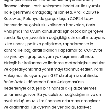
finan­sal akışını Paris Anlaşması hedefleri ile uyumlu
hale getirmeyi amaçladı­ğını ilan etti. Aralık 2018’te
Katowice, Polonya’da gerçekleşen COP24 top­
lantısında bu çokuluslu kalkınma ban­kaları, Paris
Anlaşması’na uyum konu­sunda için ortak bir çerçeve
sundu. Bu çerçeve, iklim değişikliği etki azaltma, uyum,
iklim finansı, politika geliştirme, raporlama ve iç
kontrol ile bağlantılı alanları kapsamakta. COP25’te
ise yine aynı grup bu uyum yaklaşımının altında,
birleşik bir kalkınma ve ilerleme metodolojisi sundular
ve operasyonlarına yansıtmayı taahhüt ettiler. Paris
Anlaşması ile uyum, yeni GET stratejimiz dahilinde,
önümüzdeki dönemde Paris Anlaşması’nın
hedefleriyle örtüşen bir finansal akış düzenlemesi
anlamına geliyor. Bu yolculukta, sağladığımız ve ön
ayak olduğumuz iklim finansını artırmayı amaçlıyor
ve aralarında Türkiye’nin de yer aldığı, faaliyet