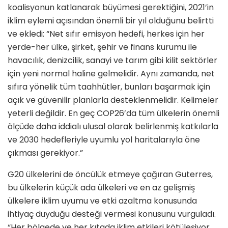
koalisyonun katlanarak büyümesi gerektiğini, 2021’in
iklim eylemi açısından önemli bir yıl olduğunu belirtti
ve ekledi: “Net sıfır emisyon hedefi, herkes için her
yerde-her ülke, şirket, şehir ve finans kurumu ile
havacılık, denizcilik, sanayi ve tarım gibi kilit sektörler
için yeni normal haline gelmelidir. Aynı zamanda, net
sıfıra yönelik tüm taahhütler, bunları başarmak için
açık ve güvenilir planlarla desteklenmelidir. Kelimeler
yeterli değildir. En geç COP26’da tüm ülkelerin önemli
ölçüde daha iddialı ulusal olarak belirlenmiş katkılarla
ve 2030 hedefleriyle uyumlu yol haritalarıyla öne
çıkması gerekiyor.”
G20 ülkelerini de öncülük etmeye çağıran Guterres,
bu ülkelerin küçük ada ülkeleri ve en az gelişmiş
ülkelere iklim uyumu ve etki azaltma konusunda
ihtiyaç duyduğu desteği vermesi konusunu vurguladı.
“Her bölgede ve her kıtada iklim etkileri kötüleşiyor.