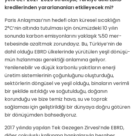
kredi­lerinden yararlananları etkileyecek mi?
Paris Anlaşması’nın hedefi olan küre­sel sıcaklığın
2°C’nin altında tutulması için önümüzdeki 10 yılın
sonunda kar­bon emisyonlarını yaklaşık %50 mer­
tebesinde azaltmak zorundayız. Bu, Türkiye’nin de
dahil olduğu EBRD ülkelerinde yürütülen yeşil dönüşü­
mün hızlanması gerektiği anlamına ge­liyor.
Yenilenebilir ve düşük karbonlu yakıtların enerji
üretim sistemlerinin çoğunluğunu oluşturduğu,
sektörlerin döngüsel ve yeşil olduğu, binaların ve­rimli
bir şekilde ısıtıldığı ve soğutuldu­ğu, doğanın
korunduğu ve bize temiz hava, su ve toprak
sağlaması için geliş­tirildiği bir dünyaya doğru götüren
bir dönüşümden bahsediyoruz.
2017 yılında yapılan Tek Gezegen Zirvesi’nde EBRD,
diğer çokuluslu kalkınma bankalarıyla beraber,