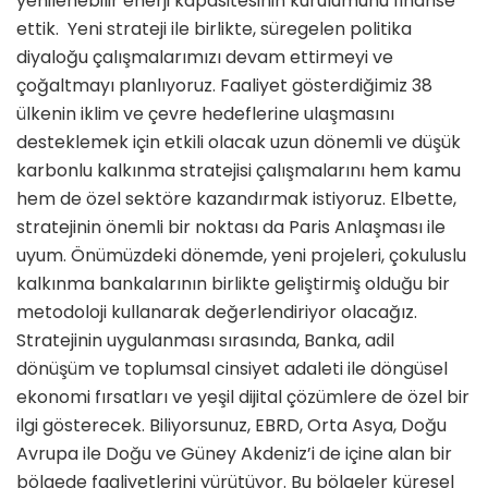
yenilenebilir enerji kapasitesinin kurulumunu finanse
ettik. Yeni strateji ile birlikte, süregelen politika
diyaloğu çalışmalarımızı devam ettirmeyi ve
çoğaltmayı planlıyoruz. Faaliyet gösterdiğimiz 38
ülkenin iklim ve çevre hedeflerine ulaşmasını
desteklemek için etkili olacak uzun dönemli ve düşük
karbonlu kalkınma stratejisi çalışmalarını hem kamu
hem de özel sektöre kazandırmak istiyoruz. Elbette,
stratejinin önemli bir noktası da Paris Anlaşması ile
uyum. Önümüzdeki dönemde, yeni projeleri, çokuluslu
kalkınma bankalarının birlikte geliştirmiş olduğu bir
metodoloji kullanarak değerlendiriyor olacağız.
Stratejinin uygulanması sırasında, Banka, adil
dönüşüm ve toplumsal cinsiyet adaleti ile döngüsel
ekonomi fırsatları ve yeşil dijital çözümlere de özel bir
ilgi gösterecek. Biliyorsunuz, EBRD, Orta Asya, Doğu
Avrupa ile Doğu ve Güney Akdeniz’i de içine alan bir
bölgede faaliyetlerini yürütüyor. Bu bölgeler küresel