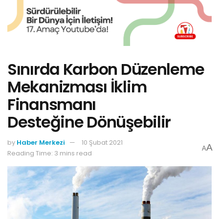
Sınırda Karbon Düzenleme
Mekanizması İklim
Finansmanı
Desteğine Dönüşebilir
by
Haber Merkezi
10 Şubat 2021
A
A
Reading Time: 3 mins read