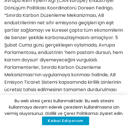
Avrupa İklim Eylem Ağı (CAN Europe) Endüstriyel
Dönüşüm Politikası Koordinatörü Doreen Fedrigo,
“Sınırda Karbon Düzenleme Mekanizması, AB
endüstrilerinin net sıfır emisyona geçişleri için eşit
şartlar sağlamayı ve küresel çapta tüm ekonomilerin
de benzer şekilde karbonsuzlaşmasını amaçlıyor. 5
Şubat Cuma günü gerçekleşen oylamada, Avrupa
Parlamentosu, endüstrinin ‘hem pastam dursun, hem
karnım doysun’ diyemeyeceğini vurguladı.
Parlamenterler, Sınırda Karbon Düzenleme
Mekanizması’nın uygulamaya konması halinde, AB
Emisyon Ticaret Sistemi kapsamında kirlilik izinlerinin
ücretsiz tahsis edilmesinin tamamen durdurulması
gerekeceğini açıkça belirtti. Bu, karbon yoğun
Bu web sitesi çerez kullanmaktadır. Bu web sitesini
endüstrilerin büyük çoğunluğunu, neden oldukları
kullanmaya devam ederek çerezlerin kullanılmasına izin
iklim hasarını karşılamaktan koruyan boşluğu
vermiş oluyorsunuz. Gizlilik ve Çerez Politikamızı ziyaret edin.
kapatmak için açık bir çağrı” dedi.
Kabul Ediyorum