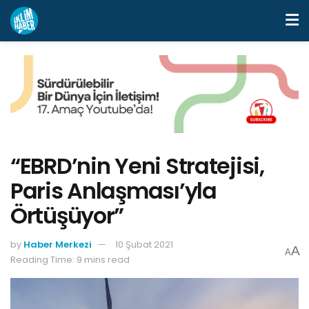
“EBRD’nin Yeni Stratejisi,
Paris Anlaşması’yla
Örtüşüyor”
by
Haber Merkezi
10 Şubat 2021
A
A
Reading Time: 9 mins read