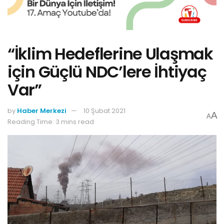
“İklim Hedeflerine Ulaşmak
için Güçlü NDC’lere İhtiyaç
Var”
by
Haber Merkezi
10 Şubat 2021
A
A
Reading Time: 3 mins read