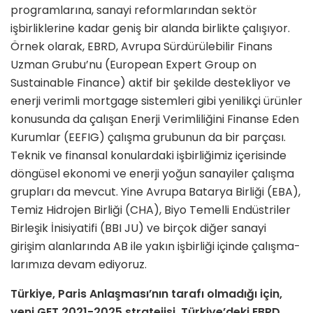
programlarına, sanayi reformlarından sektör
işbirliklerine kadar geniş bir alanda birlikte çalışıyor.
Örnek olarak, EBRD, Avrupa Sürdü­rülebilir Finans
Uzman Grubu’nu (Eu­ropean Expert Group on
Sustainable Finance) aktif bir şekilde destekliyor ve
enerji verimli mortgage sistemleri gibi yenilikçi ürünler
konusunda da ça­lışan Enerji Verimliliğini Finanse Eden
Kurumlar (EEFIG) çalışma grubunun da bir parçası.
Teknik ve finansal konu­lardaki işbirliğimiz içerisinde
döngüsel ekonomi ve enerji yoğun sanayiler ça­lışma
grupları da mevcut. Yine Avrupa Batarya Birliği (EBA),
Temiz Hidro­jen Birliği (CHA), Biyo Temelli En­düstriler
Birleşik İnisiyatifi (BBI JU) ve birçok diğer sanayi
girişim alanların­da AB ile yakın işbirliği içinde çalışma­
larımıza devam ediyoruz.
Türkiye, Paris Anlaşması’nın tarafı olmadığı için,
yeni GET 2021-2025 stratejisi, Türkiye’deki EBRD