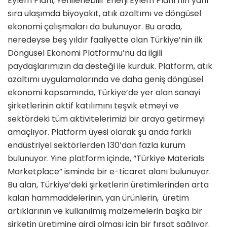
Eylem Planı, Yenilenebilir Enerji Eylem Planı’nın yanı
sıra ulaşımda biyoyakıt, atık azaltımı ve döngüsel
ekonomi çalışmaları da bulunuyor. Bu arada,
neredeyse beş yıldır faaliyette olan Türkiye’nin ilk
Döngüsel Ekonomi Platformu’nu da ilgili
paydaşlarımızın da desteği ile kurduk. Platform, atık
azaltımı uygulamalarında ve daha geniş döngüsel
ekonomi kapsamında, Türkiye’de yer alan sanayi
şirketlerinin aktif katılımını teşvik etmeyi ve
sektördeki tüm aktivitelerimizi bir araya getirmeyi
amaçlıyor. Platform üyesi olarak şu anda farklı
endüstriyel sektörlerden 130’dan fazla kurum
bulunuyor. Yine platform içinde, “Türkiye Materials
Marketplace” isminde bir e-ticaret alanı bulunuyor.
Bu alan, Türkiye’deki şirketlerin üretimlerinden arta
kalan hammaddelerinin, yan ürünlerin, üretim
artıklarının ve kullanılmış malzemelerin başka bir
şirketin üretimine girdi olması için bir fırsat sağlıyor.