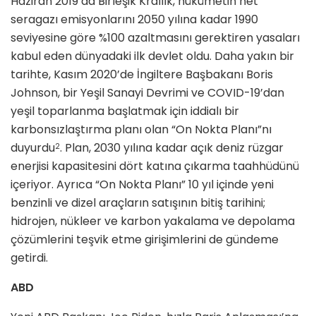
Haziran 2019’da Birleşik Krallık, hükümetin net
seragazı emisyonlarını 2050 yılına kadar 1990
seviyesine göre %100 azaltmasını gerektiren yasaları
kabul eden dünyadaki ilk devlet oldu. Daha yakın bir
tarihte, Kasım 2020’de İngiltere Başbakanı Boris
Johnson, bir Yeşil Sanayi Devrimi ve COVID-19’dan
yeşil toparlanma başlatmak için iddialı bir
karbonsızlaştırma planı olan “On Nokta Planı”nı
duyurdu
. Plan, 2030 yılına kadar açık deniz rüzgar
2
enerjisi kapasitesini dört katına çıkarma taahhüdünü
içeriyor. Ayrıca “On Nokta Planı” 10 yıl içinde yeni
benzinli ve dizel araçların satışının bitiş tarihini;
hidrojen, nükleer ve karbon yakalama ve depolama
çözümlerini teşvik etme girişimlerini de gündeme
getirdi.
ABD