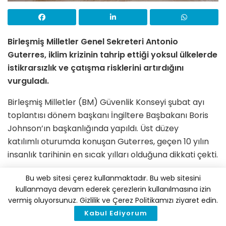
Birleşmiş Milletler Genel Sekreteri Antonio
Guterres, iklim krizinin tahrip ettiği yoksul ülkelerde
istikrarsızlık ve çatışma risklerini artırdığını
vurguladı.
Birleşmiş Milletler (BM) Güvenlik Konseyi şubat ayı
toplantısı dönem başkanı İngiltere Başbakanı Boris
Johnson’ın başkanlığında yapıldı. Üst düzey
katılımlı oturumda konuşan Guterres, geçen 10 yılın
insanlık tarihinin en sıcak yılları olduğuna dikkati çekti.
Savaş ve çatışmaların yaşandığı 10 ülkeden sekizinin
Bu web sitesi çerez kullanmaktadır. Bu web sitesini
iklim değişikliğine büyük oranda maruz kaldığını
kullanmaya devam ederek çerezlerin kullanılmasına izin
vermiş oluyorsunuz. Gizlilik ve Çerez Politikamızı ziyaret edin.
vurgulayan Guterres, Batı Afrika ve Sahel bölgesinde
Kabul Ediyorum
50 milyondan fazla kişinin hayvancılık yaptığını, otlak