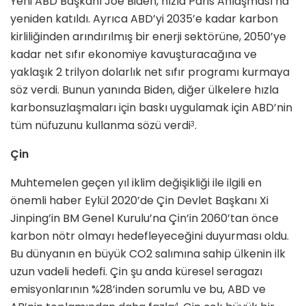
Yeni ABD Başkanı Joe Biden, hızla Paris Anlaşması’na
yeniden katıldı. Ayrıca ABD’yi 2035’e kadar karbon
kirliliğinden arındırılmış bir enerji sektörüne, 2050’ye
kadar net sıfır ekonomiye kavuşturacağına ve
yaklaşık 2 trilyon dolarlık net sıfır programı kurmaya
söz verdi. Bunun yanında Biden, diğer ülkelere hızla
karbonsuzlaşmaları için baskı uygulamak için ABD’nin
tüm nüfuzunu kullanma sözü verdi
.
3
Çin
Muhtemelen geçen yıl iklim değişikliği ile ilgili en
önemli haber Eylül 2020’de Çin Devlet Başkanı Xi
Jinping’in BM Genel Kurulu’na Çin’in 2060’tan önce
karbon nötr olmayı hedefleyeceğini duyurması oldu.
Bu dünyanın en büyük CO2 salımına sahip ülkenin ilk
uzun vadeli hedefi. Çin şu anda küresel seragazı
emisyonlarının %28’inden sorumlu ve bu, ABD ve
4