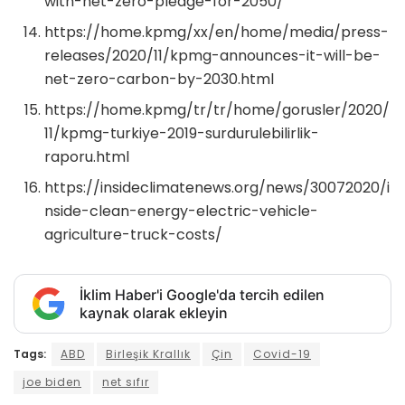
with-net-zero-pledge-for-2050/
https://home.kpmg/xx/en/home/media/press-
releases/2020/11/kpmg-announces-it-will-be-
net-zero-carbon-by-2030.html
https://home.kpmg/tr/tr/home/gorusler/2020/
11/kpmg-turkiye-2019-surdurulebilirlik-
raporu.html
https://insideclimatenews.org/news/30072020/i
nside-clean-energy-electric-vehicle-
agriculture-truck-costs/
İklim Haber'i Google'da tercih edilen
kaynak olarak ekleyin
Tags:
ABD
Birleşik Krallık
Çin
Covid-19
joe biden
net sıfır