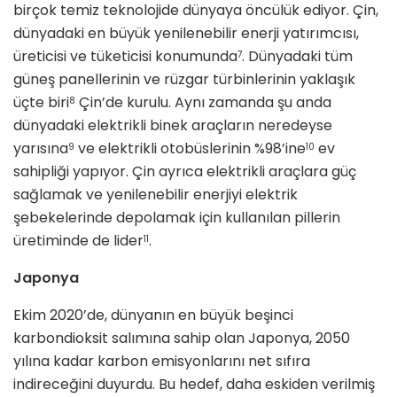
birçok temiz teknolojide dünyaya öncülük ediyor. Çin,
dünyadaki en büyük yenilenebilir enerji yatırımcısı,
üreticisi ve tüketicisi konumunda
. Dünyadaki tüm
7
güneş panellerinin ve rüzgar türbinlerinin yaklaşık
üçte biri
Çin’de kurulu. Aynı zamanda şu anda
8
dünyadaki elektrikli binek araçların neredeyse
yarısına
ve elektrikli otobüslerinin %98’ine
ev
9
10
sahipliği yapıyor. Çin ayrıca elektrikli araçlara güç
sağlamak ve yenilenebilir enerjiyi elektrik
şebekelerinde depolamak için kullanılan pillerin
üretiminde de lider
.
11
Japonya
Ekim 2020’de, dünyanın en büyük beşinci
karbondioksit salımına sahip olan Japonya, 2050
yılına kadar karbon emisyonlarını net sıfıra
indireceğini duyurdu. Bu hedef, daha eskiden verilmiş