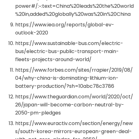
power#/:~:text=China%20leads%20the%20world
%20in,added%20globally%20was%20in%20China
https://www.iea.org/reports/global-ev-
outlook-2020
https://www.sustainable-bus.com/electric-
bus/electric-bus-public-transport-main-
fleets-projects-around-world/
https://www.forbes.com/sites/rrapier/2019/08/
04/why-china-is-dominating-lithium-ion-
battery-production/?sh=10abc78c3786
https://www.theguardian.com/world/2020/oct/
26/japan-will-become-carbon-neutral-by-
2050-pm-pledges
https://www.euractiv.com/section/energy/new
s/south-korea-mirrors-european-green-deal-