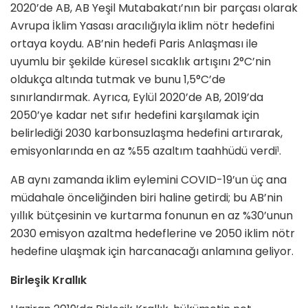
2020’de AB, AB Yeşil Mutabakatı’nın bir parçası olarak
Avrupa İklim Yasası aracılığıyla iklim nötr hedefini
ortaya koydu. AB’nin hedefi Paris Anlaşması ile
uyumlu bir şekilde küresel sıcaklık artışını 2°C’nin
oldukça altında tutmak ve bunu 1,5°C’de
sınırlandırmak. Ayrıca, Eylül 2020’de AB, 2019’da
2050’ye kadar net sıfır hedefini karşılamak için
belirlediği 2030 karbonsuzlaşma hedefini artırarak,
emisyonlarında en az %55 azaltım taahhüdü verdi
.
1
AB aynı zamanda iklim eylemini COVID-19’un üç ana
müdahale önceliğinden biri haline getirdi; bu AB’nin
yıllık bütçesinin ve kurtarma fonunun en az %30’unun
2030 emisyon azaltma hedeflerine ve 2050 iklim nötr
hedefine ulaşmak için harcanacağı anlamına geliyor.
Birleşik Krallık