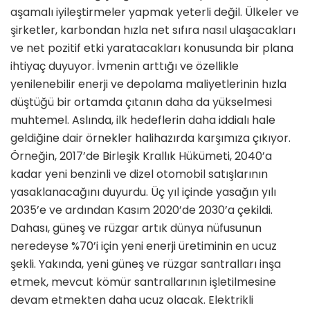
aşamalı iyileştirmeler yapmak yeterli değil. Ülkeler ve
şirketler, karbondan hızla net sıfıra nasıl ulaşacakları
ve net pozitif etki yaratacakları konusunda bir plana
ihtiyaç duyuyor. İvmenin arttığı ve özellikle
yenilenebilir enerji ve depolama maliyetlerinin hızla
düştüğü bir ortamda çıtanın daha da yükselmesi
muhtemel. Aslında, ilk hedeflerin daha iddialı hale
geldiğine dair örnekler halihazırda karşımıza çıkıyor.
Örneğin, 2017’de Birleşik Krallık Hükümeti, 2040’a
kadar yeni benzinli ve dizel otomobil satışlarının
yasaklanacağını duyurdu. Üç yıl içinde yasağın yılı
2035’e ve ardından Kasım 2020’de 2030’a çekildi.
Dahası, güneş ve rüzgar artık dünya nüfusunun
neredeyse %70’i için yeni enerji üretiminin en ucuz
şekli. Yakında, yeni güneş ve rüzgar santralları inşa
etmek, mevcut kömür santrallarının işletilmesine
devam etmekten daha ucuz olacak. Elektrikli