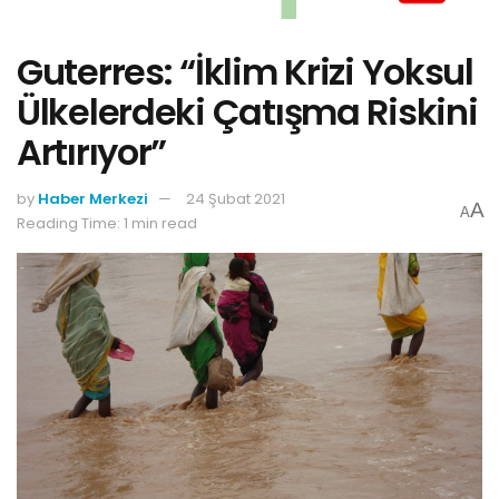
Guterres: “İklim Krizi Yoksul
Ülkelerdeki Çatışma Riskini
Artırıyor”
by
Haber Merkezi
24 Şubat 2021
A
A
Reading Time: 1 min read