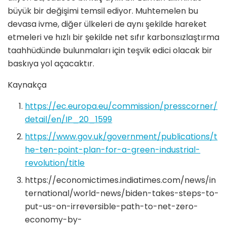
büyük bir değişimi temsil ediyor. Muhtemelen bu
devasa ivme, diğer ülkeleri de aynı şekilde hareket
etmeleri ve hızlı bir şekilde net sıfır karbonsızlaştırma
taahhüdünde bulunmaları için teşvik edici olacak bir
baskıya yol açacaktır.
Kaynakça
https://ec.europa.eu/commission/presscorner/
detail/en/IP_20_1599
https://www.gov.uk/government/publications/t
he-ten-point-plan-for-a-green-industrial-
revolution/title
https://economictimes.indiatimes.com/news/in
ternational/world-news/biden-takes-steps-to-
put-us-on-irreversible-path-to-net-zero-
economy-by-