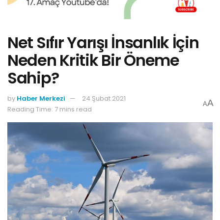
Net Sıfır Yarışı İnsanlık İçin
Neden Kritik Bir Öneme
Sahip?
by
Haber Merkezi
24 Şubat 2021
A
A
Reading Time: 7 mins read