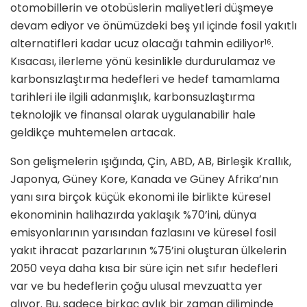
otomobillerin ve otobüslerin maliyetleri düşmeye
devam ediyor ve önümüzdeki beş yıl içinde fosil yakıtlı
alternatifleri kadar ucuz olacağı tahmin ediliyor
.
16
Kısacası, ilerleme yönü kesinlikle durdurulamaz ve
karbonsızlaştırma hedefleri ve hedef tamamlama
tarihleri ​​ile ilgili adanmışlık, karbonsuzlaştırma
teknolojik ve finansal olarak uygulanabilir hale
geldikçe muhtemelen artacak.
Son gelişmelerin ışığında, Çin, ABD, AB, Birleşik Krallık,
Japonya, Güney Kore, Kanada ve Güney Afrika’nın
yanı sıra birçok küçük ekonomi ile birlikte küresel
ekonominin halihazırda yaklaşık %70’ini, dünya
emisyonlarının yarısından fazlasını ve küresel fosil
yakıt ihracat pazarlarının %75’ini oluşturan ülkelerin
2050 veya daha kısa bir süre için net sıfır hedefleri
var ve bu hedeflerin çoğu ulusal mevzuatta yer
alıyor. Bu, sadece birkaç aylık bir zaman diliminde