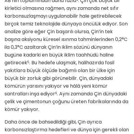
AB’nin toplamından daha fazla
. Çin çok büyük bir
kirletici olmasına rağmen, aynı zamanda net sıfır
karbonsuzlaşmayı uygulanabilir hale getirebilecek
birçok temiz teknolojide dünyaya öncülük ediyor. Son
analize göre eğer Çin başarılı olursa, Çin’in tek
başına aksiyonu küresel ısınma tahminlerinden 0,2°C
ila 0,3°C azaltarak Çin’in iklim sözünü dünyanın
bugüne kadarki en büyük iklim taahhüdü haline
getirecek
. Bu hedefe ulaşmak, halihazırda fosil
5
yakıtlara büyük ölçüde bağımlı olan bir ülke için
büyük bir zorluk gibi görünebilir. Çin, dünyadaki
kömürün yarısını yakıyor ve hâlâ yeni kömür
santralları inşa ediyor
. Aynı zamanda Çin dünyadaki
6
çelik ve çimentonun çoğunu üreten fabrikalarında da
kömür yakıyor.
Daha önce de bahsedildiği gibi, Çin ayrıca
karbonsızlaştırma hedefleri ve dünya için gerekli olan