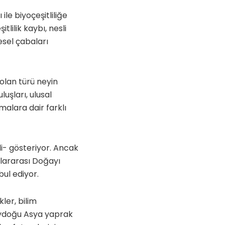
ile biyoçeşitliliğe
tlilik kaybı, nesli
sel çabaları
olan türü neyin
şları, ulusal
malara dair farklı
fili- gösteriyor. Ancak
slararası Doğayı
bul ediyor.
ler, bilim
eydoğu Asya yaprak