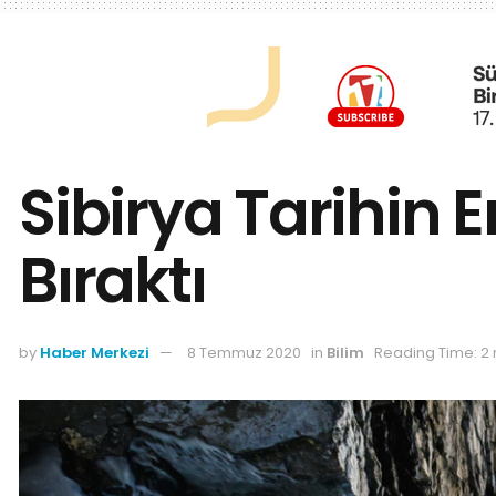
Sibirya Tarihin 
Bıraktı
by
Haber Merkezi
8 Temmuz 2020
in
Bilim
Reading Time: 2