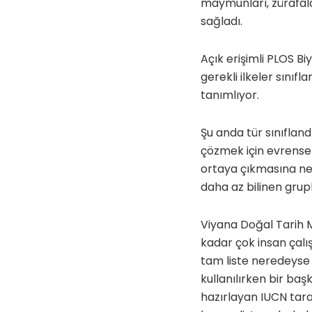
maymunları, zürafala
sağladı.
Açık erişimli PLOS Bi
gerekli ilkeler sınıf
tanımlıyor.
Şu anda tür sınıflan
çözmek için evrensel
ortaya çıkmasına ned
daha az bilinen grupl
Viyana Doğal Tarih 
kadar çok insan çalış
tam liste neredeyse 
kullanılırken bir baş
hazırlayan IUCN taraf