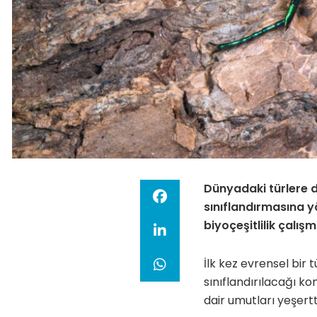
Dünyadaki türlere dai
sınıflandırmasına y
biyoçeşitlilik çalışm
İlk kez evrensel bir 
sınıflandırılacağı k
dair umutları yeşertt