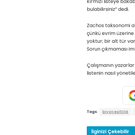
kırmızı listeye bakab
bulabilirsiniz” dedi.
Zachos taksonomi al
çünkü evrim üzerine sü
yoktur; bir alt tür va
Sorun çıkmaması imk
Çalışmanın yazarları 
listenin nasıl yöneti
Tags:
biyoçeşitlilik
İlginizi
Çekebilir