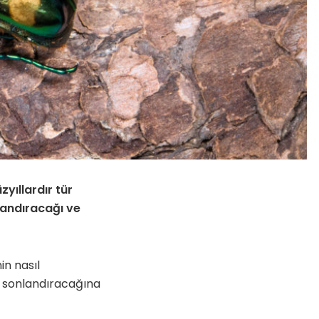
zyıllardır tür
landıracağı ve
in nasıl
nı sonlandıracağına