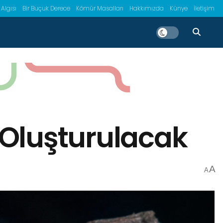
 Algısı
Bir Buçuk Derece
Kömür Masalları
Hakkımızda
Künye
İletişim
i Oluşturulacak
A
A