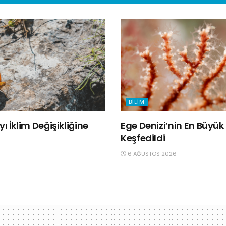
BILIM
ı İklim Değişikliğine
Ege Denizi’nin En Büyü
Keşfedildi
6 AĞUSTOS 2026