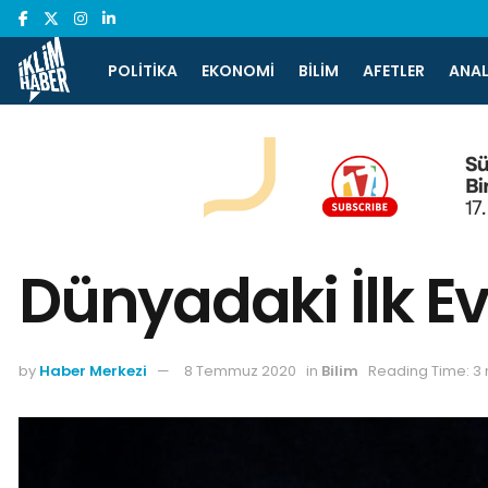
POLITIKA
EKONOMI
BILIM
AFETLER
ANAL
Dünyadaki İlk Ev
by
Haber Merkezi
8 Temmuz 2020
in
Bilim
Reading Time: 3