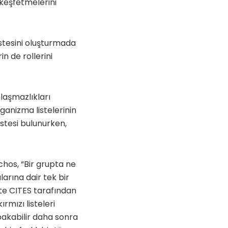
 keşfetmelerini
listesini oluşturmada
n de rollerini
laşmazlıkları
ganizma listelerinin
stesi bulunurken,
hos, “Bir grupta ne
larına dair tek bir
ste CITES tarafından
rmızı listeleri
 bakabilir daha sonra