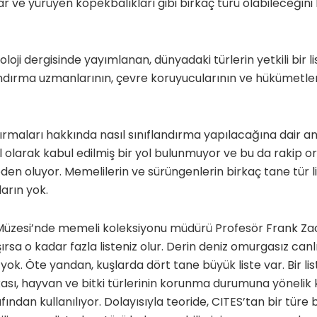
r ve yürüyen köpekbalıkları gibi birkaç türü olabileceğini
yoloji dergisinde yayımlanan, dünyadaki türlerin yetkili bir 
landırma uzmanlarının, çevre koruyucularının ve hükümetleri
dırmaları hakkında nasıl sınıflandırma yapılacağına dair an
 olarak kabul edilmiş bir yol bulunmuyor ve bu da rakip or
en oluyor. Memelilerin ve sürüngenlerin birkaç tane tür li
arın yok.
Müzesi’nde memeli koleksiyonu müdürü Profesör Frank Zac
ırsa o kadar fazla listeniz olur. Derin deniz omurgasız canlı
yok. Öte yandan, kuşlarda dört tane büyük liste var. Bir li
kası, hayvan ve bitki türlerinin korunma durumuna yönelik kı
ından kullanılıyor. Dolayısıyla teoride, CITES’tan bir türe