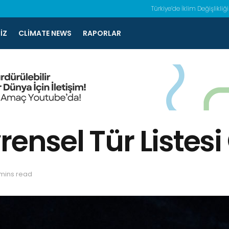
Türkiye’de İklim Değişlikliği
IZ
CLIMATE NEWS
RAPORLAR
rensel Tür Listes
 mins read