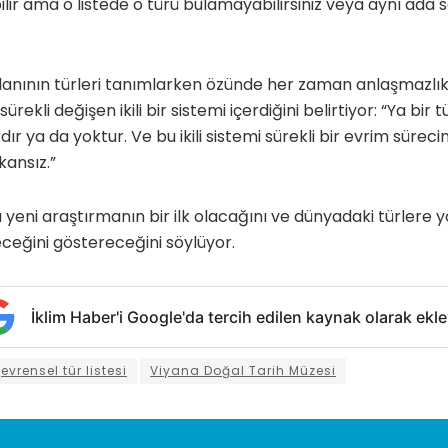
ilir ama o listede o türü bulamayabilirsiniz veya aynı ada sa
anının türleri tanımlarken özünde her zaman anlaşmazlık
rekli değişen ikili bir sistemi içerdiğini belirtiyor: “Ya bir 
rdır ya da yoktur. Ve bu ikili sistemi sürekli bir evrim süre
ansız.”
yeni araştırmanın bir ilk olacağını ve dünyadaki türlere yön
leceğini göstereceğini söylüyor.
İklim Haber'i Google'da tercih edilen kaynak olarak ekle
evrensel tür listesi
Viyana Doğal Tarih Müzesi