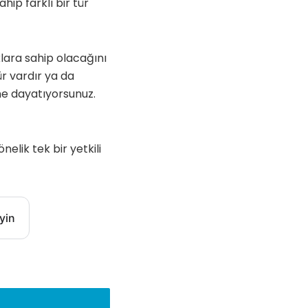
hip farklı bir tür
lara sahip olacağını
tür vardır ya da
cine dayatıyorsunuz.
elik tek bir yetkili
yin