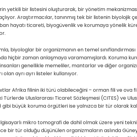
in yetkili bir listesini oluşturarak, bir yönetim mekanizması 
yor. Araştırmacılar, tanınmış tek bir listenin biyolojik çeşi
n hayatı ticareti, biyogüvenlik ve korumaya yönelik küre
or.
mla, biyologlar bir organizmanın en temel sınıflandırması 
da hiçbir zaman anlaşmaya varamamışlardı. Koruma kurulu
insanları genellikle memeliler, mantarlar ve diğer organiz
olan ayrı ayrı listeler kullanıyor.
tlar Afrika filinin iki türü olabileceğini – orman fili ve ova 
aki Türlerde Uluslararası Ticaret Sözleşmesi (CITES) ve Ulu
 gibi büyük koruma örgütleri ise yalnızca bir tür olarak ka
lgisayarlı mikro tomografi de dahil olmak üzere yeni teknik
önce bir tür olduğu düşünülen organizmaların aslında Gün