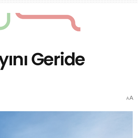
yını Geride
A
A