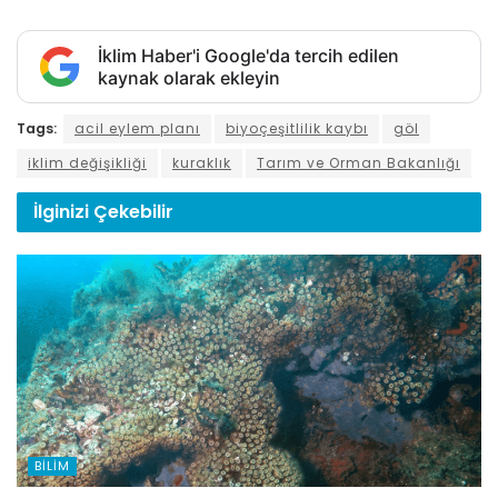
İklim Haber'i Google'da tercih edilen
kaynak olarak ekleyin
Tags:
acil eylem planı
biyoçeşitlilik kaybı
göl
iklim değişikliği
kuraklık
Tarım ve Orman Bakanlığı
İlginizi
Çekebilir
BILIM