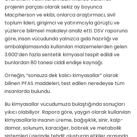
projenin parçası olarak sekiz ay boyunca
Macpherson ve ekibi, onlarca araştırmacı, sivil
toplum lideri, girişimci ve yatırımcıyla görüştü ve
yüzlerce bilimsel makaleyi analiz etti. DSV raporuna
göre, insan vücudunda yalnızca gıda hazırlığı ve
ambalajlamasında kullanılan malzemelerden gelen
3.600’den fazla sentetik kimyasal tespit edildi ve
bunlardan 80 tanesi ciddi endişe kaynağı.
Örneğin, “sonsuza dek kalıcı kimyasallar” olarak
bilinen PFAS maddeleri, test edilen neredeyse tüm
insanlarda bulundu.
Bu kimyasallar vücudumuza bulaştığında sonuçları
yıkıcı olabiliyor. Rapora göre, yaygın olarak kullanılan
kimyasallarla insanın üreme, bağışıklık, sinir, kalp-
damar, solunum, karaciğer, böbrek ve metabolik
sistemleri üzerinde tehdit oluşturan etkiler arasında