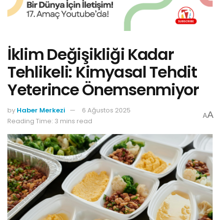
İklim Değişikliği Kadar
Tehlikeli: Kimyasal Tehdit
Yeterince Önemsenmiyor
by
Haber Merkezi
6 Ağustos 2025
A
A
Reading Time: 3 mins read