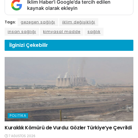
İklim Haber'i Google'da tercih edilen
kaynak olarak ekleyin
Tags:
gezegen sağlığı
iklim değişikliği
insan sağlığı
kimyasal madde
sağlık
İlginizi
Çekebilir
POLITIKA
Kuraklık Kömürü de Vurdu: Gözler Türkiye’ye Çevrildi
7 AĞUSTOS 2026