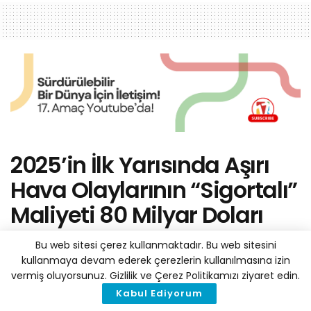
2025’in İlk Yarısında Aşırı
Hava Olaylarının “Sigortalı”
Maliyeti 80 Milyar Doları
Buldu
Bu web sitesi çerez kullanmaktadır. Bu web sitesini
kullanmaya devam ederek çerezlerin kullanılmasına izin
by
Haber Merkezi
6 Ağustos 2025
A
vermiş oluyorsunuz. Gizlilik ve Çerez Politikamızı ziyaret edin.
A
Reading Time: 2 mins read
Kabul Ediyorum