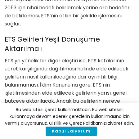
2053 için nihai hedefi belirlemek yerine ara hedefler
de belirlemesi, ETS’nin etkin bir şekilde işlemesini
sağlar.
ETS Gelirleri Yeşil Dönüşüme
Aktarılmalı
ETS’ye yönelik bir diğer eleştiri ise, ETS kotalarının
ücret karşılığında dağıtılması halinde elde edilecek
gelirlerin nasıl kullanılacağına dair ayrıntılı bilgi
bulunmaması. İklim Kanunu’na göre, ETS’nin
işletilmesinden elde edilecek gelirlerin yarısı, genel
bütçeye aktarılacak. Ancak bu gelirlerin nereye
harcanacağı net olarak belirtilmemiş. Bu gelirlerin
Bu web sitesi çerez kullanmaktadır. Bu web sitesini
kullanmaya devam ederek çerezlerin kullanılmasına izin
mutlaka yeşil dönüşüme aktarılması gerekir. Başka
vermiş oluyorsunuz. Gizlilik ve Çerez Politikamızı ziyaret edin.
amaçlarla kullanılması, ETS’nin yeni bir ticari kazanç
Kabul Ediyorum
aracı olarak algılanmasını haklı kılar.