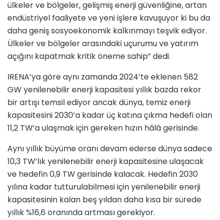
ülkeler ve bölgeler, gelişmiş enerji güvenliğine, artan
endüstriyel faaliyete ve yeni işlere kavuşuyor ki bu da
daha geniş sosyoekonomik kalkınmayı teşvik ediyor.
Ülkeler ve bölgeler arasındaki uçurumu ve yatırım
açığını kapatmak kritik öneme sahip” dedi.
IRENA’ya göre aynı zamanda 2024’te eklenen 582
GW yenilenebilir enerji kapasitesi yıllık bazda rekor
bir artışı temsil ediyor ancak dünya, temiz enerji
kapasitesini 2030’a kadar üç katına çıkma hedefi olan
11,2 TW’a ulaşmak için gereken hızın hâlâ gerisinde.
Aynı yıllık büyüme oranı devam ederse dünya sadece
10,3 TW’lık yenilenebilir enerji kapasitesine ulaşacak
ve hedefin 0,9 TW gerisinde kalacak. Hedefin 2030
yılına kadar tutturulabilmesi için yenilenebilir enerji
kapasitesinin kalan beş yıldan daha kısa bir sürede
yıllık %16,6 oranında artması gerekiyor.