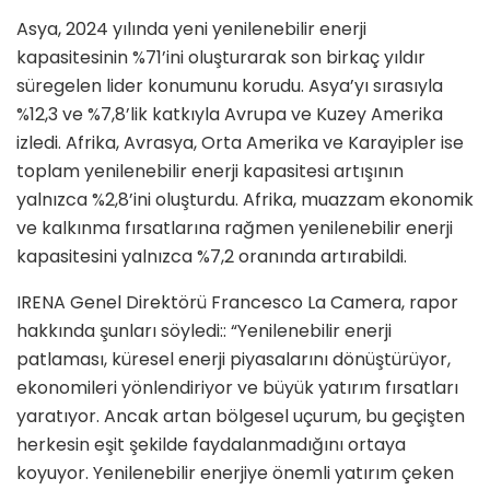
Asya, 2024 yılında yeni yenilenebilir enerji
kapasitesinin %71’ini oluşturarak son birkaç yıldır
süregelen lider konumunu korudu. Asya’yı sırasıyla
%12,3 ve %7,8’lik katkıyla Avrupa ve Kuzey Amerika
izledi. Afrika, Avrasya, Orta Amerika ve Karayipler ise
toplam yenilenebilir enerji kapasitesi artışının
yalnızca %2,8’ini oluşturdu. Afrika, muazzam ekonomik
ve kalkınma fırsatlarına rağmen yenilenebilir enerji
kapasitesini yalnızca %7,2 oranında artırabildi.
IRENA Genel Direktörü Francesco La Camera, rapor
hakkında şunları söyledi:: “Yenilenebilir enerji
patlaması, küresel enerji piyasalarını dönüştürüyor,
ekonomileri yönlendiriyor ve büyük yatırım fırsatları
yaratıyor. Ancak artan bölgesel uçurum, bu geçişten
herkesin eşit şekilde faydalanmadığını ortaya
koyuyor. Yenilenebilir enerjiye önemli yatırım çeken