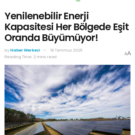
Yenilenebilir Enerji
Kapasitesi Her Bölgede Eşit
Oranda Büyümüyor!
by
Haber Merkezi
16 Temmuz 2025
A
A
Reading Time: 2 mins read