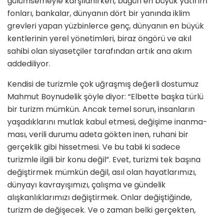
gü­lümsemeyle karşılanırken, bugün en büyük yatırım
fonları, bankalar, dün­yanın dört bir yanında iklim
grevleri yapan yüzbinlerce genç, dünyanın en büyük
kentlerinin yerel yönetim­leri, biraz öngörü ve akıl
sahibi olan siyasetçiler tarafından artık ana akım
addediliyor.
Kendisi de turizmle çok uğraşmış değerli dostumuz
Mahmut Boynu­delik şöyle diyor: “Elbette başka türlü
bir turizm mümkün. Ancak temel sorun, insanların
yaşadıklarını mut­lak kabul etmesi, değişime inanma­
ması, verili durumu adeta gökten inen, ruhani bir
gerçeklik gibi hisset­mesi. Ve bu tabii ki sadece
turizmle ilgili bir konu değil”. Evet, turizmi tek başına
değiştirmek mümkün de­ğil, asıl olan hayatlarımızı,
dünyayı kavrayışımızı, çalışma ve gündelik
alışkanlıklarımızı değiştirmek. Onlar değiştiğinde,
turizm de değişecek. Ve o zaman belki gerçekten,