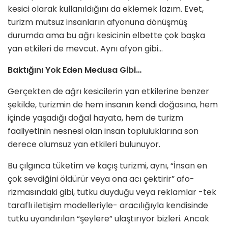
kesici olarak kul­lanıldığını da eklemek lazım. Evet,
turizm mutsuz insanların afyonuna dönüşmüş
durumda ama bu ağrı ke­sicinin elbette çok başka
yan etkileri de mevcut. Aynı afyon gibi…
Baktığını Yok Eden Medusa Gibi…
Gerçekten de ağrı kesicilerin yan etkilerine benzer
şekilde, turizmin de hem insanın kendi doğasına, hem
içinde yaşadığı doğal hayata, hem de turizm
faaliyetinin nesnesi olan in­san topluluklarına son
derece olum­suz yan etkileri bulunuyor.
Bu çılgınca tüketim ve kaçış turiz­mi, aynı, “İnsan en
çok sevdiğini öldürür veya ona acı çektirir” afo­
rizmasındaki gibi, tutku duyduğu veya reklamlar -tek
taraflı iletişim modelleriyle- aracılığıyla kendisinde
tutku uyandırılan “şeylere” ulaştırı­yor bizleri. Ancak