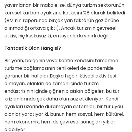
yayımlanan bir makale ise, dünya turizm sektörü­nün
küresel karbon ayakizine kat­kısını %8 olarak belirledi
(BM’nin raporunda birçok yan faktörün göz önüne
alınmadığı ortaya çıktı). An­cak turizmin çevresel
etkisi, hiç kus­kusuz ki, emisyonlarla sınırlı değil…
Fantastik Olan Hangisi?
Bir yerin, bölgenin veya kentin ken­disini tamamen
turizme bağlaması­nın tehlikeleri de pandemide
görü­nür bir hal aldı. Başka hiçbir iktisadi aktivitesi
olmayan, olanları da zaman içinde turizm
endüstrisinin içinde çiğnenip atılan bölgeler, bu tür
kriz anlarında çok daha olumsuz etkile­niyor. Kendi
ayakları üzerinde dura­mayan sistemler, bir tür uydu
alanlar yaratıyor ki, bunun hem sosyal, hem kültürel,
hem ekonomik, hem de çevresel sonuçları yıkıcı
olabiliyor.