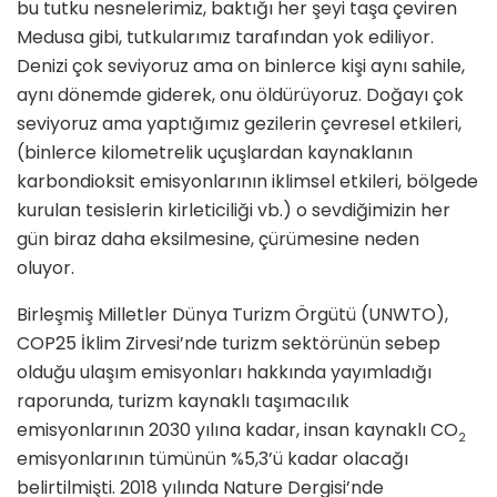
bu tutku nesne­lerimiz, baktığı her şeyi taşa çeviren
Medusa gibi, tutkularımız tarafından yok ediliyor.
Denizi çok seviyoruz ama on binlerce kişi aynı sahile,
aynı dönemde giderek, onu öldürüyoruz. Doğayı çok
seviyoruz ama yaptığımız gezilerin çevresel etkileri,
(binlerce kilometrelik uçuşlardan kaynaklanın
karbondioksit emisyonlarının iklim­sel etkileri, bölgede
kurulan tesis­lerin kirleticiliği vb.) o sevdiğimizin her
gün biraz daha eksilmesine, çü­rümesine neden
oluyor.
Birleşmiş Milletler Dünya Turizm Örgütü (UNWTO),
COP25 İklim Zirvesi’nde turizm sektörünün se­bep
olduğu ulaşım emisyonları hak­kında yayımladığı
raporunda, turizm kaynaklı taşımacılık
emisyonlarının 2030 yılına kadar, insan kaynaklı CO
2
emisyonlarının tümünün %5,3’ü ka­dar olacağı
belirtilmişti. 2018 yılında Nature Dergisi’nde