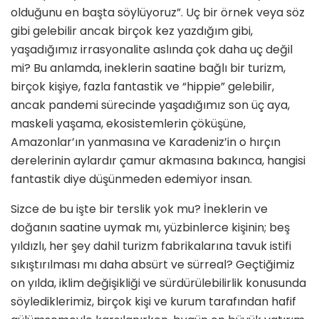
olduğunu en başta söylüyoruz”. Uç bir örnek veya söz
gibi gelebilir ancak birçok kez yazdığım gibi,
yaşadığımız irrasyonalite as­lında çok daha uç değil
mi? Bu an­lamda, ineklerin saatine bağlı bir turizm,
birçok kişiye, fazla fantastik ve “hippie” gelebilir,
ancak pande­mi sürecinde yaşadığımız son üç aya,
maskeli yaşama, ekosistemlerin çöküşüne,
Amazonlar’ın yanmasına ve Karadeniz’in o hırçın
derelerinin aylardır çamur akmasına bakınca, hangisi
fantastik diye düşünmeden edemiyor insan.
Sizce de bu işte bir terslik yok mu? İneklerin ve
doğanın saatine uymak mı, yüzbinlerce kişinin; beş
yıldızlı, her şey dahil turizm fabrikalarına tavuk istifi
sıkıştırılması mı daha ab­sürt ve sürreal? Geçtiğimiz
on yılda, iklim değişikliği ve sürdürülebilirlik konusunda
söylediklerimiz, birçok kişi ve kurum tarafından hafif