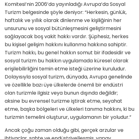
Komitesi’nin 2006’da yayınladığı Avrupa’da Sos­yal
Turizm belgesinde şöyle deni­yor: “Herkesin, günlük,
haftalık ve yıllık olarak dinlenme ve kişiliğinin her
unsurunu ve sosyal bütünleş­mesini geliştirmesini
sağlayacak boş vakit hakkı vardır. Şüphesiz, herkes
bu kişisel gelişim hakkını kullanma hakkına sahiptir.
Turizm hakkı, bu genel hakkın somut bir ifadesidir ve
sosyal turizm bu hakkın uygulamada küresel olarak
erişilebilirliğini temin etme isteği üzerine kuruludur.
Do­layısıyla sosyal turizm, dünyada, Av­rupa genelinde
ve özellikle bazı üye ülkelerde önemli bir endüstri
olan turizmle ilgisiz veya bunun dışında değildir;
aksine bu evrensel turizme iştirak etme, seyahat
etme, başka bölgeleri ve ülkeleri tanıma hakkını, ki bu
turizmin temelini oluşturur, uygulamanın bir yoludur.”
Ancak çoğu zaman olduğu gibi, ger­çek arzular ve
ihtiyaçlar, sahte ve endüstriyelleşmiş, yapay