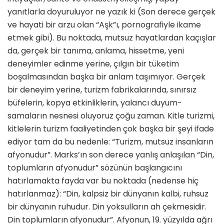
yanıtlarla doyuruluyor ne yazık ki (Son derece gerçek
ve hayati bir arzu olan “Aşk”ı, pornografiyle ikame
etmek gibi). Bu noktada, mutsuz hayatlardan kaçış­lar
da, gerçek bir tanıma, anlama, hissetme, yeni
deneyimler edinme yerine, çılgın bir tüketim
boşalma­sından başka bir anlam taşımıyor. Gerçek
bir deneyim yerine, turizm fabrikalarında, sınırsız
büfelerin, kopya etkinliklerin, yalancı duyum­
samaların nesnesi oluyoruz çoğu za­man. Kitle turizmi,
kitlelerin turizm faaliyetinden çok başka bir şeyi ifade
ediyor tam da bu nedenle: “Turizm, mutsuz insanların
afyonudur”. Marks’ın son derece yanlış anlaşılan “Din,
toplumların afyonudur” sözü­nün başlangıcını
hatırlamakta fayda var bu noktada (nedense hiç
hatır­lanmaz): “Din, kalpsiz bir dünyanın kalbi, ruhsuz
bir dünyanın ruhudur. Din yoksulların ah çekmesidir.
Din toplumların afyonudur”. Afyonun, 19. yüzyılda ağrı