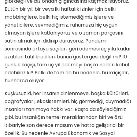
gibi değil ve biz ondan çılgıncasına kaçmak istiyoruz.
Bütün bir yıl, bir veya iki haftalık izinler için belki
mobbing’lere, belki hiç istemediğimiz işlere ve
yöneticilere, sevmediğimiz, ruhumuza hiç uygun
olmayan işlere katlanıyoruz ve o zaman parçasını
satın almak için didinip duruyoruz. Pandemi
sonrasında ortaya saçılan, geri ödemesi üç yıla kadar
uzatılan tatil kredileri, bunun göstergesi değil mi? 10
günlük kaçışı, tam üç yıl ödemeyi başka neden kabul
edebiliriz ki? Belki de tam da bu nedenle, bu kaçışlar,
hunharca oluyor…
Kuşkusuz ki, her insanın dinlenmeye, başka kültürleri,
coğrafyaları, ekosistemleri, hiç görmediği, duymadığı
insanları tanımaya hakkı var. Başta da söy­lediğimiz
gibi, bu insanlığın temel meraklarından biri ve özü
itibariyle son derece masum ve hatta gelişti­rici bir
özellik. Bu nedenle Avrupa Ekonomik ve Sosyal