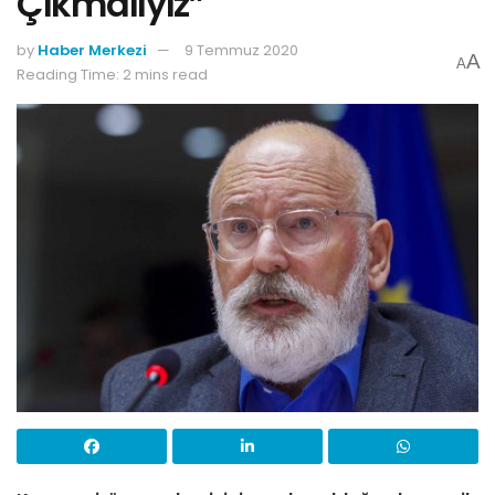
Çıkmalıyız”
by
Haber Merkezi
9 Temmuz 2020
A
A
Reading Time: 2 mins read