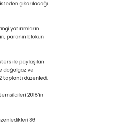
isteden çıkarılacağı
angi yatırımların
ları, paranın blokun
ers ile paylaşılan
de doğalgaz ve
52 toplantı düzenledi.
msilcileri 2018’in
üzenledikleri 36