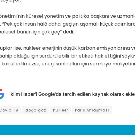
önetimi’nin küresel yönetim ve politika başkanı ve uzmanl
, “Pek çok insan hâlâ daha, geçişin aşamalı küçük adımla
lesef bunun için çok geç” dedi.
upları ise, nükleer enerjinin düşük karbon emisyonlarına v
ahip olduğu için sürdürülebilir bir etiketi hak ettiğini söyl
r kabul edilmezse, enerji santralları için sermaye maliyet
İklim Haber'i Google'da tercih edilen kaynak olarak ekle
Covid-19
doğalgaz
nükleer
Paris Anlaşması