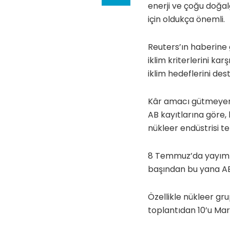
enerji ve çoğu doğal
için oldukça önemli.
Reuters’ın haberine g
iklim kriterlerini ka
iklim hedeflerini des
Kâr amacı gütmeyen R
AB kayıtlarına göre
nükleer endüstrisi te
8 Temmuz’da yayımlan
başından bu yana AB 
Özellikle nükleer grup
toplantıdan 10’u Mar