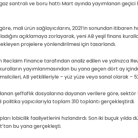
gaz santralı ve boru hattı Mart ayında yayımlanan geçici l
öre, mali ürün sağlayıcılarını, 2021’in sonundan itibaren h
rşıladığını açıklamaya zorlayarak, yeni AB yeşil finans kural
tekleyen projelere yönlendirilmesi için tasarlandı.
eclaim Finance tarafından analiz edilen ve yalnızca Reut
, kuralların yayımlanmasından bu yana geçen dört ay için
msilcileri, AB yetkilileriyle – yüz yüze veya sanal olarak – 
an şeffaflık dosyalarına dayanan verilere göre, sektör te
politika yapıcılarıyla toplam 310 toplantı gerçekleştirdi.
ları lobicilik faaliyetlerini hızlandırdı. Son iki buçuk yılda d
t’tan bu yana gerçekleşti.