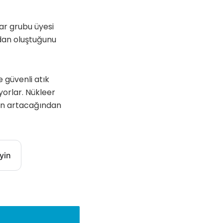
ar grubu üyesi
rdan oluştuğunu
e güvenli atık
üyorlar. Nükleer
inin artacağından
yin