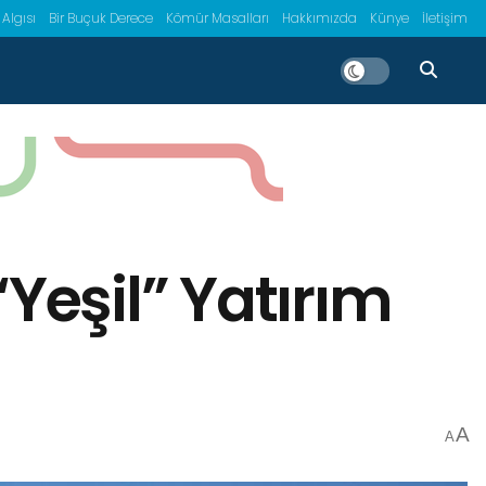
 Algısı
Bir Buçuk Derece
Kömür Masalları
Hakkımızda
Künye
İletişim
Yeşil” Yatırım
A
A