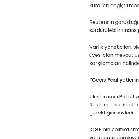
kuralları değiştirmed
Reuters’ın görüştüğü
sürdürülebilir finan
Varlık yöneticileri, s
üyesi olan mevcut uz
karşılamaları halinde
‘‘Geçiş Faaliyetlerin
Uluslararası Petrol v
Reuters’e sürdürüleb
gerektiğini söyledi.
IOGP’nin politika str
yapmamız gerekiyormu