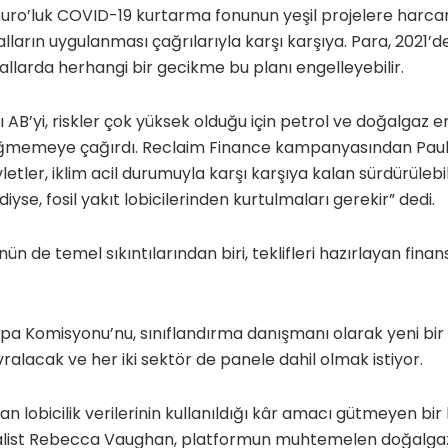
euro’luk COVID-19 kurtarma fonunun yeşil projelere harca
alların uygulanması çağrılarıyla karşı karşıya. Para, 2021’
allarda herhangi bir gecikme bu planı engelleyebilir.
AB’yi, riskler çok yüksek olduğu için petrol ve doğalgaz en
ğmemeye çağırdı. Reclaim Finance kampanyasından Paul 
etler, iklim acil durumuyla karşı karşıya kalan sürdürülebil
se, fosil yakıt lobicilerinden kurtulmaları gerekir” dedi.
ünün de temel sıkıntılarından biri, teklifleri hazırlayan fi
 Komisyonu’nu, sınıflandırma danışmanı olarak yeni bir A
ralacak ve her iki sektör de panele dahil olmak istiyor.
an lobicilik verilerinin kullanıldığı kâr amacı gütmeyen bir
alist Rebecca Vaughan, platformun muhtemelen doğalgaz 