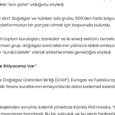
eki “son şansı” olduğunu söyledi.
 dört doğalgaz ve nükleer lobi grubu, 500’den fazla başvur
s platformunun bir parçası olmak için başvuruda bulundu.
ivil toplum kuruluşları, bankalar ve iki enerji sektörü temsi
man grup, doğalgaz santrallarının yalnızca iddialı emisyon 
 “sürdürülebilir” olarak etiketlenmesi gerektiğini söyledi.
e İhtiyacımız Var’’
e Doğalgaz Üreticileri Birliği (IOGP), Eurogas ve FuelsEurop
ilir finans kurallarının emisyonlarda daha kademeli kesinti
atejisinden sorumlu kıdemli yöneticisi Kamila Piotrowska, “
şçasına hazırlandı. Bu bir yolculuk ve bu geçiş faaliyetl