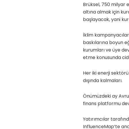
Brüksel, 750 milyar 
altına almak için kur
başlayacak, yani kur
İklim kampanyacıları 
baskılarına boyun e
kurumları ve üye devl
etme konusunda ciddiy
Her iki enerji sektör
dışında kalmaları.
Önümüzdeki ay Avrupa
finans platformu dev
Yatırımcılar tarafınd
InfluenceMap’te an