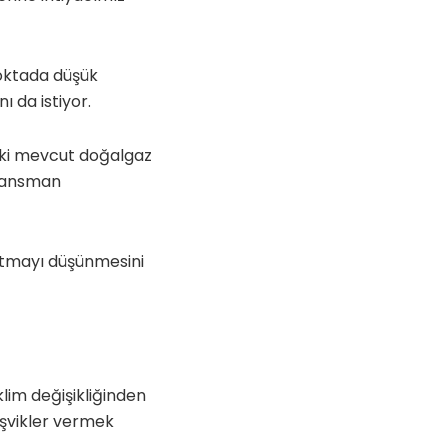
noktada düşük
ı da istiyor.
aki mevcut doğalgaz
finansman
zatmayı düşünmesini
klim değişikliğinden
eşvikler vermek