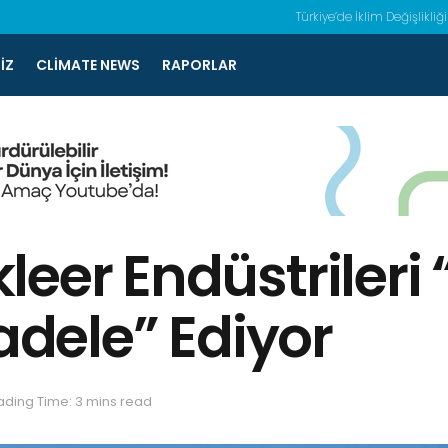
Türkiye’de İklim Değişlikliği
IZ
CLIMATE NEWS
RAPORLAR
eer Endüstrileri “
cadele” Ediyor
ding Time: 3 mins read