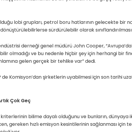
olduğu lobi grupları, petrol boru hatlarının gelecekte bir 
nüştürülebilirlerse sürdürülebilir olarak sınıflandırılmasın
 endüstrisi derneği genel müdürü John Cooper, “Avrupa’d
ebilir olmadığı ve bu nedenle hiçbir şey için herhangi bir 
amına gelen gerçek bir tehlike var” dedi.
de Komisyon’dan şirketlerin uyabilmesi için son tarihi u
Artık Çok Geç
riterlerinin bilime dayalı olduğunu ve bunların, dünyaya i
ken, gereken hızlı emisyon kesintilerinin sağlanması için t
 söylüyor.