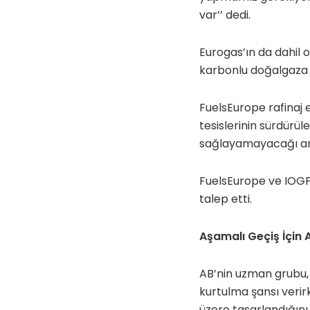
var’’ dedi.
Eurogas’ın da dahil 
karbonlu doğalgaza dö
FuelsEurope rafinaj
tesislerinin sürdürül
sağlayamayacağı anl
FuelsEurope ve IOGP 
talep etti.
Aşamalı Geçiş İçin 
AB’nin uzman grubu, k
kurtulma şansı verir
üzere tasarlandığını