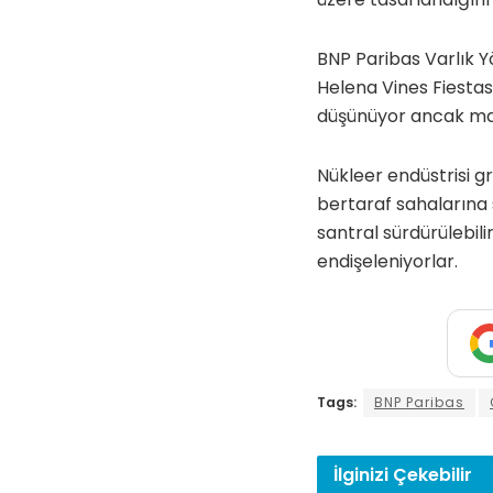
BNP Paribas Varlık Y
Helena Vines Fiestas
düşünüyor ancak maa
Nükleer endüstrisi gr
bertaraf sahalarına s
santral sürdürülebili
endişeleniyorlar.
Tags:
BNP Paribas
İlginizi
Çekebilir