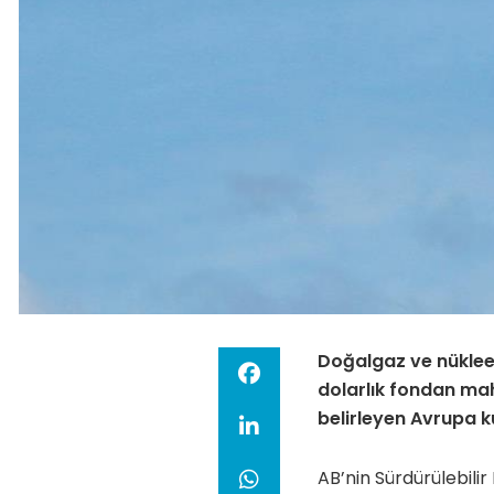
Doğalgaz ve nükleer 
dolarlık fondan mah
belirleyen Avrupa ku
AB’nin Sürdürülebili