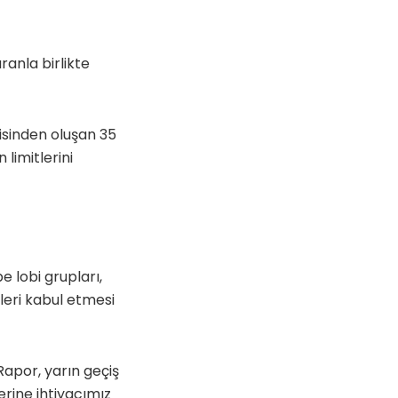
anla birlikte
lcisinden oluşan 35
limitlerini
e lobi grupları,
leri kabul etmesi
Rapor, yarın geçiş
erine ihtiyacımız