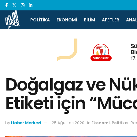
POLITIKA
EKONOMI
BILIM
AFETLER
ANAL
Doğalgaz ve Nükl
Etiketi için “Mü
by
Haber Merkezi
25 Ağustos 2020
in
Ekonomi
,
Politika
Rea