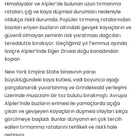
Himalayalar ve Alpler’de bulunan uzun tırmanma
rotaları, çığ ve kaya düşmesi durumları nedeniyle
olduk­ça riskli durumda. Popüler tırmanış rotalarından
bazıları eriyen buzların altındaki gevşek kayaçların ve
güvenli olmayan zeminin risk yaratması dağ­cıları
tereddütte bırakıyor. Geçtiğimiz yıl Temmuz ayında
İsviçre Alpler’inde Eiger Zirvesi doğu kanadından
kopan
New York Empire State binasının ya­rısı
büyüklüğündeki kaya kütlesi, vadi boyunca aşağı
parçalanarak yuvarlan­mış ve Grindelwald yerleşimi
üzerin­de muazzam bir toz bulutu bırakmıştı. Avrupa
Alpler’inde buzların erimesi ile yamaçlarda açığa
çıkan ve gevşeyen kayaçların düşmesi olayları sıkça
görül­meye başladı. Bunlar dünyanın en çok tercih
edilen tırmanma rotalarını tehli­keli ve riskli hale
getiriyor.