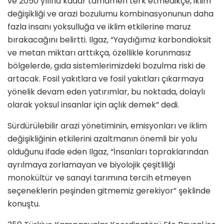
ve 2050 yılına kadar tamamen terk etmedikçe, iklim
değişikliği ve arazi bozulumu kombinasyonunun daha
fazla insanı yoksulluğa ve iklim etkilerine maruz
bırakacağını belirtti. Ilgaz, “Yaydığımız karbondioksit
ve metan miktarı arttıkça, özellikle korunmasız
bölgelerde, gıda sistemlerimizdeki bozulma riski de
artacak. Fosil yakıtlara ve fosil yakıtları çıkarmaya
yönelik devam eden yatırımlar, bu noktada, dolaylı
olarak yoksul insanlar için açlık demek” dedi.
Sürdürülebilir arazi yönetiminin, emisyonları ve iklim
değişikliğinin etkilerini azaltmanın önemli bir yolu
olduğunu ifade eden Ilgaz, “İnsanları topraklarından
ayrılmaya zorlamayan ve biyolojik çeşitliliği
monokültür ve sanayi tarımına tercih etmeyen
seçeneklerin peşinden gitmemiz gerekiyor” şeklinde
konuştu.