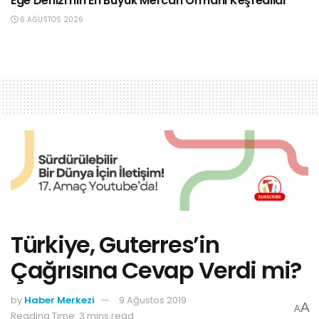
Ege Denizi’nin En Büyük Mercan Ormanı Keşfedildi
6 AĞUSTOS 2026
Türkiye, Guterres’in
Çağrısına Cevap Verdi mi?
by
Haber Merkezi
9 Ağustos 2019
A
A
Reading Time: 3 mins read