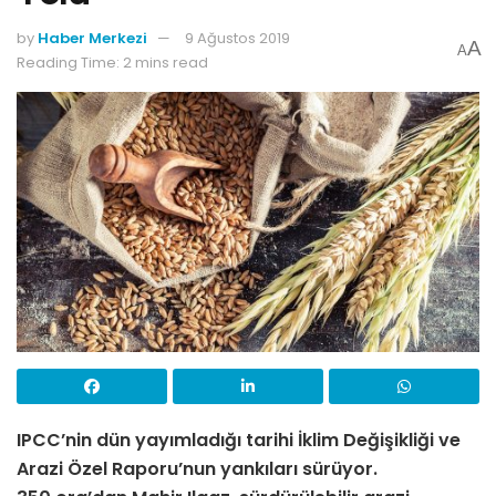
by
Haber Merkezi
9 Ağustos 2019
A
A
Reading Time: 2 mins read
IPCC’nin dün yayımladığı tarihi İklim Değişikliği ve
Arazi Özel Raporu’nun yankıları sürüyor.