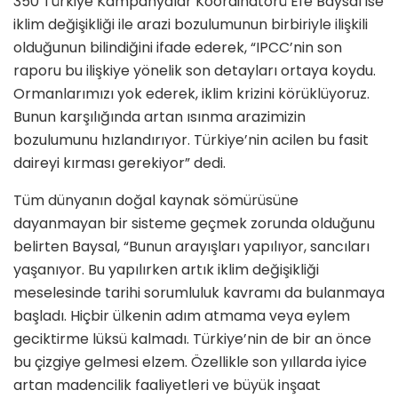
350 Türkiye Kampanyalar Koordinatörü Efe Baysal ise
iklim değişikliği ile arazi bozulumunun birbiriyle ilişkili
olduğunun bilindiğini ifade ederek, “IPCC’nin son
raporu bu ilişkiye yönelik son detayları ortaya koydu.
Ormanlarımızı yok ederek, iklim krizini körüklüyoruz.
Bunun karşılığında artan ısınma arazimizin
bozulumunu hızlandırıyor. Türkiye’nin acilen bu fasit
daireyi kırması gerekiyor” dedi.
Tüm dünyanın doğal kaynak sömürüsüne
dayanmayan bir sisteme geçmek zorunda olduğunu
belirten Baysal, “Bunun arayışları yapılıyor, sancıları
yaşanıyor. Bu yapılırken artık iklim değişikliği
meselesinde tarihi sorumluluk kavramı da bulanmaya
başladı. Hiçbir ülkenin adım atmama veya eylem
geciktirme lüksü kalmadı. Türkiye’nin de bir an önce
bu çizgiye gelmesi elzem. Özellikle son yıllarda iyice
artan madencilik faaliyetleri ve büyük inşaat