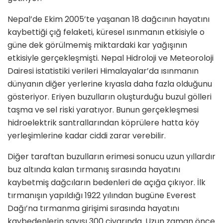
Nepal’de Ekim 2005’te yaşanan 18 dağ­cının hayatını
kaybettiği çığ felaketi, küresel ısınmanın etkisiyle o
güne dek görülmemiş miktardaki kar yağışının
etkisiyle gerçekleşmişti. Nepal Hid­roloji ve Meteoroloji
Dairesi istatistiki verileri Himalayalar’da ısınmanın
dün­yanın diğer yerlerine kıyasla daha fazla olduğunu
gösteriyor. Eriyen buzulların oluşturduğu buzul gölleri
taşma ve sel riski yaratıyor. Bunun gerçekleşmesi
hidroelektrik santrallarından köprüle­re hatta köy
yerleşimlerine kadar ciddi zarar verebilir.
Diğer taraftan buzulların erimesi so­nucu uzun yıllardır
buz altında kalan tırmanış sırasında hayatını
kaybetmiş dağcıların bedenleri de açığa çıkıyor. İlk
tırmanışın yapıldığı 1922 yılından bugüne Everest
Dağı’na tırmanma gi­rişimi sırasında hayatını
kaybedenlerin sayısı 300 civarında. Uzun zaman önce