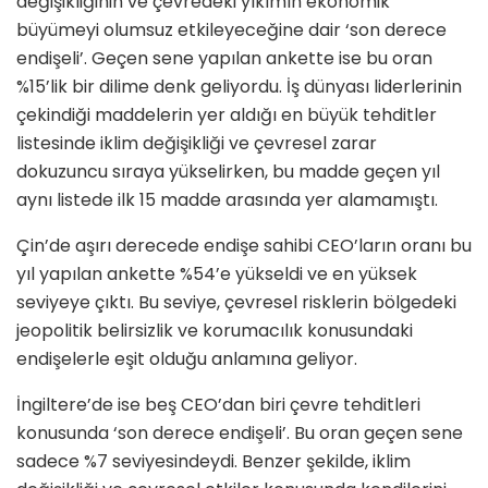
değişikliğinin ve çevredeki yıkımın ekonomik
büyümeyi olumsuz etkileyeceğine dair ‘son derece
endişeli’. Geçen sene yapılan ankette ise bu oran
%15’lik bir dilime denk geliyordu. İş dünyası liderlerinin
çekindiği maddelerin yer aldığı en büyük tehditler
listesinde iklim değişikliği ve çevresel zarar
dokuzuncu sıraya yükselirken, bu madde geçen yıl
aynı listede ilk 15 madde arasında yer alamamıştı.
Çin’de aşırı derecede endişe sahibi CEO’ların oranı bu
yıl yapılan ankette %54’e yükseldi ve en yüksek
seviyeye çıktı. Bu seviye, çevresel risklerin bölgedeki
jeopolitik belirsizlik ve korumacılık konusundaki
endişelerle eşit olduğu anlamına geliyor.
İngiltere’de ise beş CEO’dan biri çevre tehditleri
konusunda ‘son derece endişeli’. Bu oran geçen sene
sadece %7 seviyesindeydi. Benzer şekilde, iklim