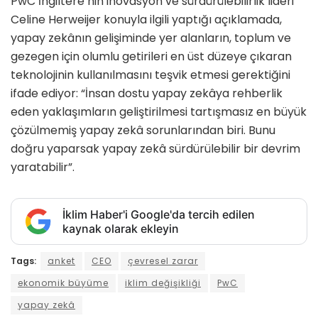
PwC İngiltere’nin inovasyon ve sürdürülebilirlik lideri
Celine Herweijer konuyla ilgili yaptığı açıklamada,
yapay zekânın gelişiminde yer alanların, toplum ve
gezegen için olumlu getirileri en üst düzeye çıkaran
teknolojinin kullanılmasını teşvik etmesi gerektiğini
ifade ediyor: “İnsan dostu yapay zekâya rehberlik
eden yaklaşımların geliştirilmesi tartışmasız en büyük
çözülmemiş yapay zekâ sorunlarından biri. Bunu
doğru yaparsak yapay zekâ sürdürülebilir bir devrim
yaratabilir”.
İklim Haber'i Google'da tercih edilen
kaynak olarak ekleyin
Tags:
anket
CEO
çevresel zarar
ekonomik büyüme
iklim değişikliği
PwC
yapay zekâ