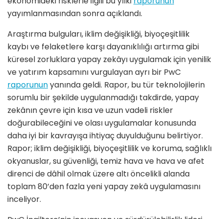
ekonomideki risklerle ilgili bu yılki
raporunun
yayımlanmasından sonra açıklandı.
Araştırma bulguları, iklim değişikliği, biyoçeşitlilik
kaybı ve felaketlere karşı dayanıklılığı artırma gibi
küresel zorluklara yapay zekâyı uygulamak için yenilik
ve yatırım kapsamını vurgulayan ayrı bir PwC
raporunun
yanında geldi. Rapor, bu tür teknolojilerin
sorumlu bir şekilde uygulanmadığı takdirde, yapay
zekânın çevre için kısa ve uzun vadeli riskler
doğurabileceğini ve olası uygulamalar konusunda
daha iyi bir kavrayışa ihtiyaç duyulduğunu belirtiyor.
Rapor; iklim değişikliği, biyoçeşitlilik ve koruma, sağlıklı
okyanuslar, su güvenliği, temiz hava ve hava ve afet
direnci de dâhil olmak üzere altı öncelikli alanda
toplam 80’den fazla yeni yapay zekâ uygulamasını
inceliyor.