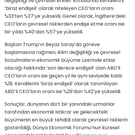
değişikliği ve çevresel etkiler konusunda kendilerini
‘biraz endişeli’ olarak niteleyen CEO’ların oranı
%33’ten %37’ye yükseldi. Genel olarak, İngiltere’deki
CEO’ların çevresel risklerden endişe etme oranı ise
bir yılda %40’dan %57’ye yükseldi.
Başkan Trump’ın Beyaz Saray’da göreve
başlamasına rağmen, iklim değişikliği ve çevresel
bozulmaların ekonomik büyüme üzerinde etkisi
olacağı hakkında ‘son derece endişeli’ olan ABD’li
CEO’ların oranı ise geçen yıl ile aynı seviyede kaldı:
%18. Kendilerini ‘biraz endişeli’ olarak tanımlayan
ABD’li CEO’ların oranı ise %29’dan %42’ye yükseldi.
Sonuçlar, dünyanın dört bir yanındaki uzmanlar
tarafından ekonomik istikrar ve gelecekteki
büyümenin en büyük tehdidi olarak çevresel risklerin
gösterildiği, Dünya Ekonomik Forumu’nun küresel