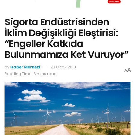
Sigorta Endüstrisinden
İklim Değişikliği Eleştirisi:
“Engeller Katkıda
Bulunmamıza Ket Vuruyor”
by
Haber Merkezi
23 Ocak 2018
A
A
Reading Time: 3 mins read