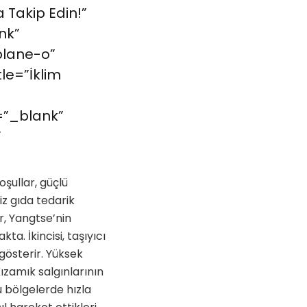
 Takip Edin!”
nk”
plane-o”
le=”İklim
=”_blank”
”
koşullar, güçlü
iz gıda tedarik
r, Yangtse’nin
. İkincisi, taşıyıcı
gösterir. Yüksek
ızamık salgınlarının
 bölgelerde hızla