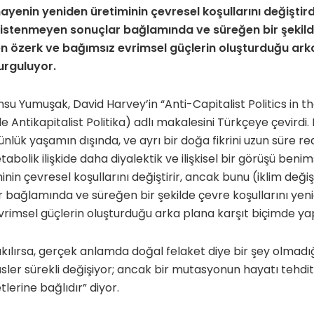
yenin yeniden üretiminin çevresel koşullarını değiştird
ibi istenmeyen sonuçlar bağlamında ve süreğen bir şekild
en özerk ve bağımsız evrimsel güçlerin oluşturduğu ark
urguluyor.
su Yumuşak, David Harvey’in “Anti-Capitalist Politics in 
 Antikapitalist Politika) adlı makalesini Türkçeye çevird
nlük yaşamın dışında, ve ayrı bir doğa fikrini uzun süre re
abolik ilişkide daha diyalektik ve ilişkisel bir görüşü ben
nin çevresel koşullarını değiştirir, ancak bunu (iklim değişik
bağlamında ve süreğen bir şekilde çevre koşullarını yeni
rimsel güçlerin oluşturduğu arka plana karşıt biçimde yap
ılırsa, gerçek anlamda doğal felaket diye bir şey olmadığ
sler sürekli değişiyor; ancak bir mutasyonun hayatı tehdit 
tlerine bağlıdır” diyor.