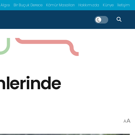
 Algısı
Bir Buçuk Derece
Kömür Masalları
Hakkımızda
Künye
İletişim
nlerinde
A
A