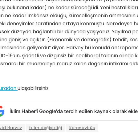
aşı bulunana kadar) ne kadar süreceği idi. Yeni hastalıkların
nın ne kadar imkânsız olduğu, küreselleşmenin artmasının
ceki deneyimler tarafından ortaya konmuştu. Neredeyse h
üksek düzeyde bağlantılı bir dünyada yaşıyoruz. Yayılma po
ğine geniş ve açıktır. (Ekonomik ve demografik) tehdit, kesin
lmasından geliyordu” diyor. Harvey bu konuda antropomo
-19’un, şiddetli ve dizginsiz bir neoliberal talanın elinde kır
stismarcı bir muameleye maruz kalan doğanın intikamı ol
uradan
ulaşabilirsiniz.
İklim Haber'i Google'da tercih edilen kaynak olarak ekle
vid Harvey
iklim değişikliği
Koronavirüs