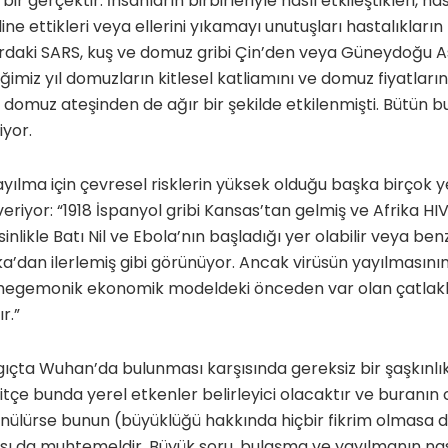
bir gerçektir. İnsanların birbirleriyle nasıl etkileştikleri, nas
pline ettikleri veya ellerini yıkamayı unutuşları hastalıkların
ardaki SARS, kuş ve domuz gribi Çin’den veya Güneydoğu A
ğimiz yıl domuzların kitlesel katliamını ve domuz fiyatları
domuz ateşinden de ağır bir şekilde etkilenmişti. Bütün bu
iyor.
yılma için çevresel risklerin yüksek olduğu başka birçok 
eriyor: “1918 İspanyol gribi Kansas’tan gelmiş ve Afrika HI
inlikle Batı Nil ve Ebola’nın başladığı yer olabilir veya be
ka’dan ilerlemiş gibi görünüyor. Ancak virüsün yayılmasın
, hegemonik ekonomik modeldeki önceden var olan çatlak
r.”
ıçta Wuhan’da bulunması karşısında gereksiz bir şaşkınlı
tçe bunda yerel etkenler belirleyici olacaktır ve buranın c
nülürse bunun (büyüklüğü hakkında hiçbir fikrim olmasa 
sı da muhtemeldir. Büyük soru, bulaşma ve yayılmanın n