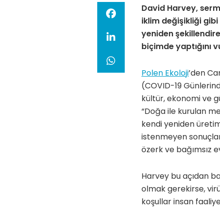
David Harvey, serma
iklim değişikliği g
yeniden şekillendir
biçimde yaptığını v
Polen Ekoloji
’den Can
(COVID-19 Günlerinde
kültür, ekonomi ve gü
“Doğa ile kurulan met
kendi yeniden üretimi
istenmeyen sonuçlar 
özerk ve bağımsız ev
Harvey bu açıdan bak
olmak gerekirse, virü
koşullar insan faaliye