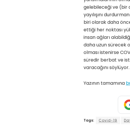
gelebileceği ve (bir 
yayılışını durdurma
biri olarak daha ön
ettiği her noktası y
insan ağları alabildi
daha uzun sürecek o
olması istenirse COVID
süredir berbat ve i
varacağını söylüyor.
Yazının tamamına
b
Tags:
Covid-19
Da