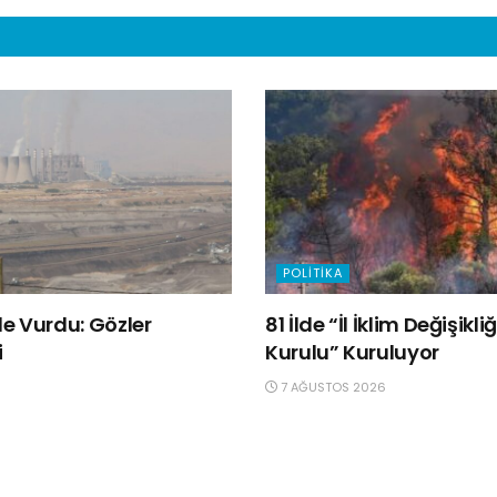
POLITIKA
e Vurdu: Gözler
81 İlde “İl İklim Değişik
i
Kurulu” Kuruluyor
7 AĞUSTOS 2026