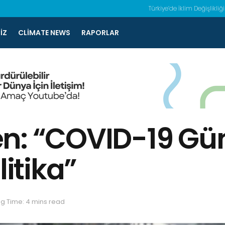
Türkiye’de İklim Değişlikliği
IZ
CLIMATE NEWS
RAPORLAR
n: “COVID-19 Gü
litika”
g Time: 4 mins read