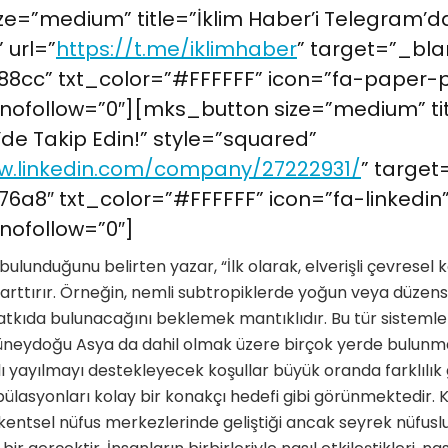
e=”medium” title=”İklim Haber’i Telegram’da
 url=”
https://t.me/iklimhaber
” target=”_bla
8cc” txt_color=”#FFFFFF” icon=”fa-paper-
nofollow=”0″][mks_button size=”medium” tit
’de Takip Edin!” style=”squared”
w.linkedin.com/company/27222931/
” target
6a8″ txt_color=”#FFFFFF” icon=”fa-linkedin
nofollow=”0″]
ön bulunduğunu belirten yazar, “İlk olarak, elverişli çevresel 
 arttırır. Örneğin, nemli subtropiklerde yoğun veya düzens
atkıda bulunacağını beklemek mantıklıdır. Bu tür sistemle
neydoğu Asya da dahil olmak üzere birçok yerde bulunmakta
lı yayılmayı destekleyecek koşullar büyük oranda farklılık 
ülasyonları kolay bir konakçı hedefi gibi görünmektedir. K
ntsel nüfus merkezlerinde geliştiği ancak seyrek nüfuslu