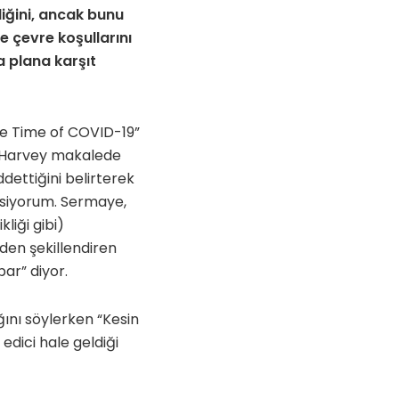
iğini, ancak bunu
e çevre koşullarını
a plana karşıt
the Time of COVID-19”
i. Harvey makalede
ddettiğini belirterek
imsiyorum. Sermaye,
liği gibi)
den şekillendiren
ar” diyor.
ını söylerken “Kesin
edici hale geldiği