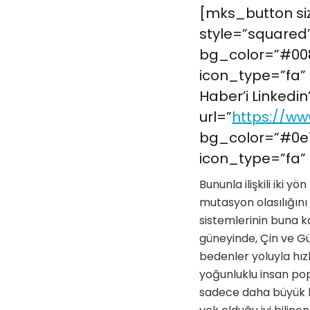
[mks_button siz
style=”squared”
bg_color=”#008
icon_type=”fa” 
Haber’i Linkedin
url=”
https://ww
bg_color=”#0e7
icon_type=”fa” 
Bununla ilişkili iki y
mutasyon olasılığını
sistemlerinin buna k
güneyinde, Çin ve Gü
bedenler yoluyla hız
yoğunluklu insan pop
sadece daha büyük ke