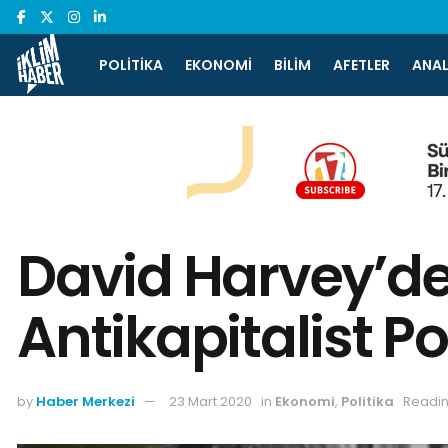
POLITIKA
EKONOMI
BILIM
AFETLER
ANAL
David Harvey’de
Antikapitalist Po
by
Haber Merkezi
23 Mart 2020
in
Ekonomi
,
Politika
Readin