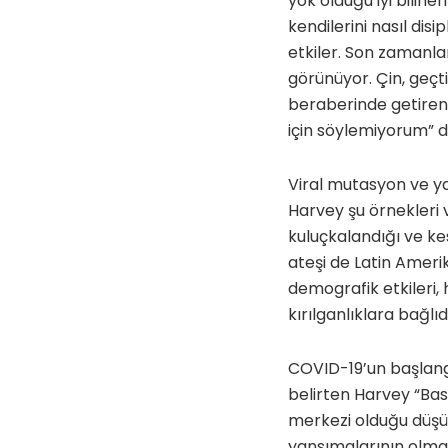
yok olduğu iyi bilinen 
kendilerini nasıl disi
etkiler. Son zamanl
görünüyor. Çin, geçti
beraberinde getiren 
için söylemiyorum” d
Viral mutasyon ve ya
Harvey şu örnekleri v
kuluçkalandığı ve kes
ateşi de Latin Ameri
demografik etkileri
kırılganlıklara bağlıdı
COVID-19’un başlang
belirten Harvey “Basi
merkezi olduğu düşü
yansımalarının olma