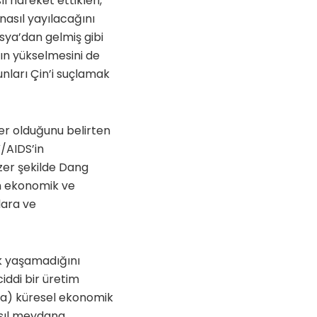
ıl hareket ettikleri,
 nasıl yayılacağını
sya’dan gelmiş gibi
nın yükselmesini de
nları Çin’i suçlamak
yer olduğunu belirten
V/AIDS’in
nzer şekilde Dang
ın ekonomik ve
lara ve
k yaşamadığını
iddi bir üretim
da) küresel ekonomik
asıl meydana