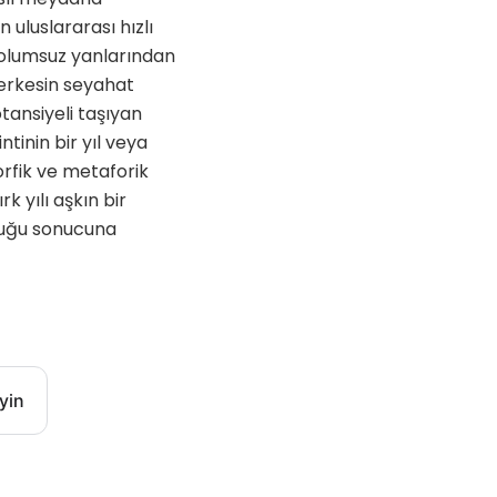
 uluslararası hızlı
 olumsuz yanlarından
erkesin seyahat
tansiyeli taşıyan
tinin bir yıl veya
rfik ve metaforik
k yılı aşkın bir
duğu sonucuna
yin