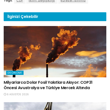
Tags:
CDP
iklim değişikliği
küresel ısınma
İlginizi
Çekebilir
EKONOMI
Milyarlarca Dolar Fosil Yakıtlara Akıyor: COP31
Öncesi Avustralya ve Türkiye Mercek Altında
6 AĞUSTOS 2026