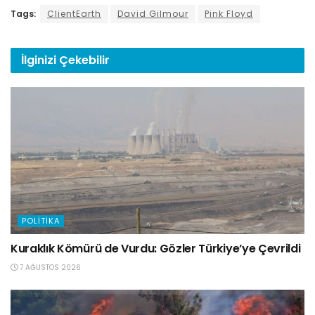
Tags:
ClientEarth
David Gilmour
Pink Floyd
İlginizi
Çekebilir
POLITIKA
Kuraklık Kömürü de Vurdu: Gözler Türkiye’ye Çevrildi
7 AĞUSTOS 2026