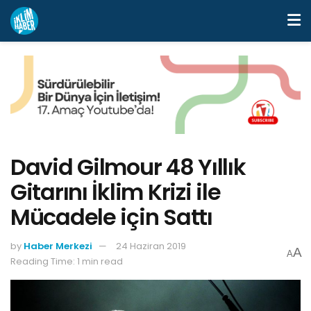
David Gilmour 48 Yıllık
Gitarını İklim Krizi ile
Mücadele için Sattı
by
Haber Merkezi
24 Haziran 2019
A
A
Reading Time: 1 min read