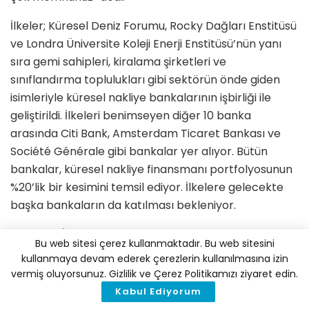
İlkeler; Küresel Deniz Forumu, Rocky Dağları Enstitüsü
ve Londra Üniversite Koleji Enerji Enstitüsü’nün yanı
sıra gemi sahipleri, kiralama şirketleri ve
sınıflandırma toplulukları gibi sektörün önde giden
isimleriyle küresel nakliye bankalarının işbirliği ile
geliştirildi. İlkeleri benimseyen diğer 10 banka
arasında Citi Bank, Amsterdam Ticaret Bankası ve
Société Générale gibi bankalar yer alıyor. Bütün
bankalar, küresel nakliye finansmanı portfolyosunun
%20’lik bir kesimini temsil ediyor. İlkelere gelecekte
başka bankaların da katılması bekleniyor.
Poseidon İlkeleri, Nisan 2018’de IMO’ya üye devletler
Bu web sitesi çerez kullanmaktadır. Bu web sitesini
tarafınca kabul edilen seragazı emisyon planıyla da
kullanmaya devam ederek çerezlerin kullanılmasına izin
uyumlu. Strateji, uluslararası nakliye sektörünün yıllık
vermiş oluyorsunuz. Gizlilik ve Çerez Politikamızı ziyaret edin.
seragazı emisyon oranlarını 2050’ye kadar, 2008 yılı
Kabul Ediyorum
oranlarına göre en az %50 azaltım gerektiğini