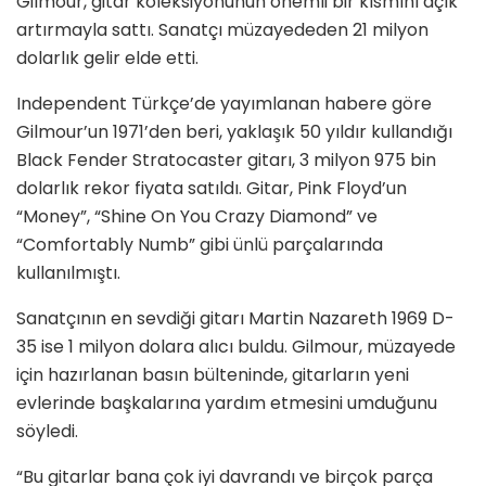
Gilmour, gitar koleksiyonunun önemli bir kısmını açık
artırmayla sattı. Sanatçı müzayededen 21 milyon
dolarlık gelir elde etti.
Independent Türkçe’de yayımlanan habere göre
Gilmour’un 1971’den beri, yaklaşık 50 yıldır kullandığı
Black Fender Stratocaster gitarı, 3 milyon 975 bin
dolarlık rekor fiyata satıldı. Gitar, Pink Floyd’un
“Money”, “Shine On You Crazy Diamond” ve
“Comfortably Numb” gibi ünlü parçalarında
kullanılmıştı.
Sanatçının en sevdiği gitarı Martin Nazareth 1969 D-
35 ise 1 milyon dolara alıcı buldu. Gilmour, müzayede
için hazırlanan basın bülteninde, gitarların yeni
evlerinde başkalarına yardım etmesini umduğunu
söyledi.
“Bu gitarlar bana çok iyi davrandı ve birçok parça