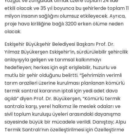
Yozgat ve Zonguldak olmak üzere toplam 24 ilde
etkili olacak ve 35 yıl boyunca bu şehirlerde toplam 11
milyon insanın sağlığını olumsuz etkileyecek. Ayrıca,
proje hava kirliliğine bağlı 3200 erken ölüme neden
olacak.
Eskişehir Büyükşehir Belediyesi Başkanı Prof. Dr.
Yılmaz Büyükerşen Eskişehir’in, sürdürülebilir şehircilik
anlayışıyla gelişen ve tarımsal kalkınmayı
hedefleyen; herkes için eşit erişilebilir, huzurlu ve
mutlu bir şehir olduğunu belirtti. “Şehrimizin verimli
tarım arazileri üzerine kurulması planlanan kömürlü
termik santral kararının iptali için yedi adet dava
açıldı” diyen Prof. Dr. Büyükerşen, “Kömürlü termik
santrala karşı, yerel halkımız ile meslek odaları ve
sivil toplum kuruluşu üyeleri arasındaki dayanışma
sayesinde büyük bir mücadele verildi. Danıştay; Alpu
Termik Santralı’nın özelleştirilmesi için Özelleştirme