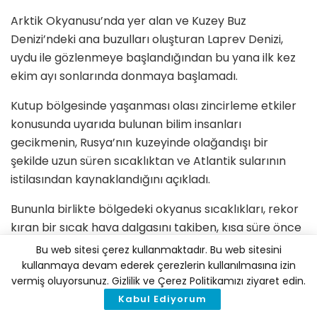
Arktik Okyanusu’nda yer alan ve Kuzey Buz
Denizi’ndeki ana buzulları oluşturan Laprev Denizi,
uydu ile gözlenmeye başlandığından bu yana ilk kez
ekim ayı sonlarında donmaya başlamadı.
Kutup bölgesinde yaşanması olası zincirleme etkiler
konusunda uyarıda bulunan bilim insanları
gecikmenin, Rusya’nın kuzeyinde olağandışı bir
şekilde uzun süren sıcaklıktan ve Atlantik sularının
istilasından kaynaklandığını açıkladı.
Bununla birlikte bölgedeki okyanus sıcaklıkları, rekor
kıran bir sıcak hava dalgasını takiben, kısa süre önce
ortalamanın 5 derece üzerine çıktı.
Bu web sitesi çerez kullanmaktadır. Bu web sitesini
kullanmaya devam ederek çerezlerin kullanılmasına izin
ABD’de yer alan Colorado Eyalet Üniversitesi’nden
vermiş oluyorsunuz. Gizlilik ve Çerez Politikamızı ziyaret edin.
iklim bilimci Zachary Labe, “Sibirya Arktik bölgesinde
Kabul Ediyorum
şu ana kadar donma olmaması daha önce hiç