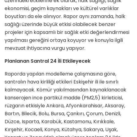
üzerindeki etkilerine ek olarak, halk sağlığı, sağlık
ekonomisi, geçim kaynakları ve kültürel varlıklar
boyutları da ele alınıyor. Rapor aynı zamanda, halk
sağlığı üzerinde büyük etkisi olabilecek benzer
projeler için kapsamlı bir sağlık etki değerlendirmesi
yapılması gereğini ortaya koyuyor ve konuyla ilgili
mevzuat ihtiyacına vurgu yapıyor.
Planlanan Santral 24 İli Etkileyecek
Raporda yapılan modelleme çalışmasına göre,
santralın hava kirliliği etkileri Eskişehir ili ile sınırlı
kalmayacak. Kömür yakılmasından kaynaklanacak
kanserojen ince partikül madde (PM2,5) kirleticisi,
rüzgarın etkisiyle Ankara, Afyonkarahisar, Aksaray,
Bartın, Bilecik, Bolu, Bursa, Çankırı, Çorum, Denizli,
Düzce, Isparta, Karabük, Kastamonu, Kırıkkale,
Kırşehir, Kocaeli, Konya, Kütahya, Sakarya, Uşak,