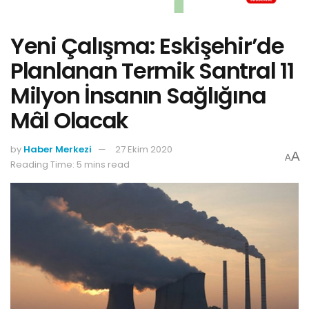
Yeni Çalışma: Eskişehir’de
Planlanan Termik Santral 11
Milyon İnsanın Sağlığına
Mâl Olacak
by
Haber Merkezi
27 Ekim 2020
A
A
Reading Time: 5 mins read