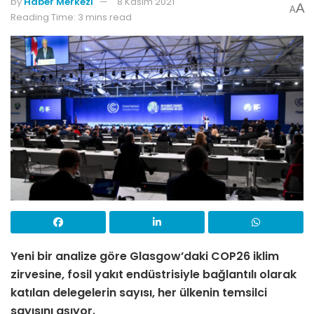
by
Haber Merkezi
8 Kasım 2021
A
A
Reading Time: 3 mins read
Yeni bir analize göre Glasgow’daki COP26 iklim
zirvesine, fosil yakıt endüstrisiyle bağlantılı olarak
katılan delegelerin sayısı, her ülkenin temsilci
sayısını aşıyor.