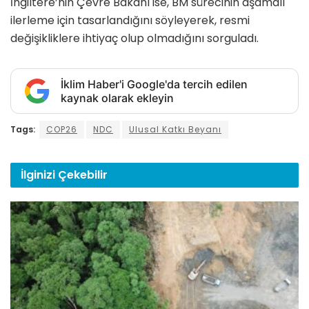
İngiltere’nin Çevre Bakanı ise, BM sürecinin aşamalı
ilerleme için tasarlandığını söyleyerek, resmi
değişikliklere ihtiyaç olup olmadığını sorguladı.
İklim Haber'i Google'da tercih edilen
kaynak olarak ekleyin
Tags:
COP26
NDC
Ulusal Katkı Beyanı
İlginizi
Çekebilir