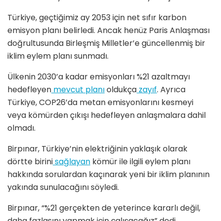
Türkiye, geçtiğimiz ay 2053 için net sıfır karbon
emisyon planı belirledi. Ancak henüz Paris Anlaşması
doğrultusunda Birleşmiş Milletler’e güncellenmiş bir
iklim eylem planı sunmadı.
Ülkenin 2030’a kadar emisyonları %21 azaltmayı
hedefleyen
mevcut planı
oldukça
zayıf
. Ayrıca
Türkiye, COP26’da metan emisyonlarını kesmeyi
veya kömürden çıkışı hedefleyen anlaşmalara dahil
olmadı.
Birpınar, Türkiye’nin elektriğinin yaklaşık olarak
dörtte birini
sağlayan
kömür ile ilgili eylem planı
hakkında sorulardan kaçınarak yeni bir iklim planının
yakında sunulacağını söyledi.
Birpınar, “%21 gerçekten de yeterince kararlı değil,
daha fazlasını yapmak için çalışacağız” dedi.