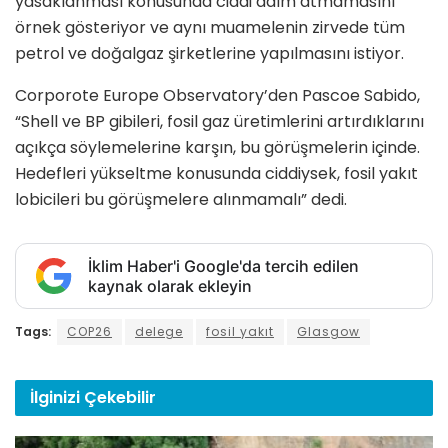
yasaklanması konusunda ciddi adım atmamasını
örnek gösteriyor ve aynı muamelenin zirvede tüm
petrol ve doğalgaz şirketlerine yapılmasını istiyor.
Corporote Europe Observatory’den Pascoe Sabido,
“Shell ve BP gibileri, fosil gaz üretimlerini artırdıklarını
açıkça söylemelerine karşın, bu görüşmelerin içinde.
Hedefleri yükseltme konusunda ciddiysek, fosil yakıt
lobicileri bu görüşmelere alınmamalı” dedi.
İklim Haber'i Google'da tercih edilen
kaynak olarak ekleyin
Tags:
COP26
delege
fosil yakıt
Glasgow
İlginizi
Çekebilir