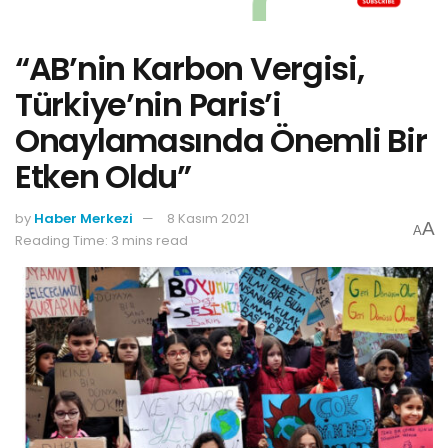
“AB’nin Karbon Vergisi,
Türkiye’nin Paris’i
Onaylamasında Önemli Bir
Etken Oldu”
by
Haber Merkezi
8 Kasım 2021
A
A
Reading Time: 3 mins read