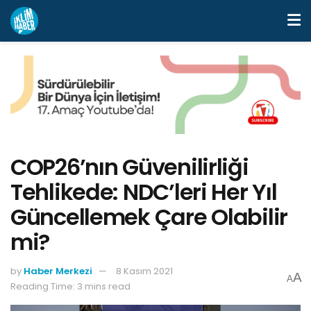
COP26’nın Güvenilirliği
Tehlikede: NDC’leri Her Yıl
Güncellemek Çare Olabilir
mi?
by
Haber Merkezi
8 Kasım 2021
A
A
Reading Time: 3 mins read