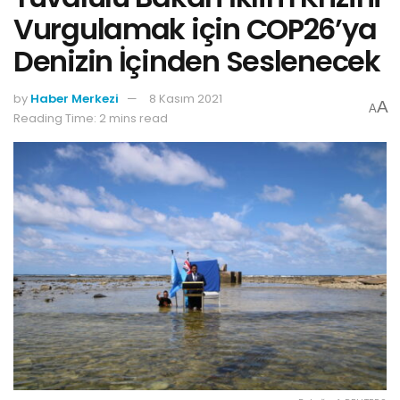
Vurgulamak için COP26’ya
Denizin İçinden Seslenecek
by
Haber Merkezi
8 Kasım 2021
A
A
Reading Time: 2 mins read