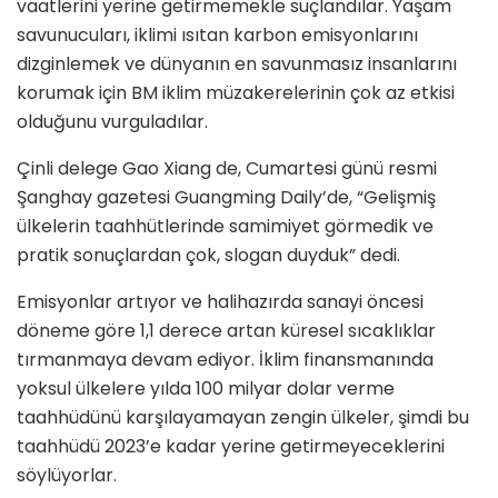
vaatlerini yerine getirmemekle suçlandılar. Yaşam
savunucuları, iklimi ısıtan karbon emisyonlarını
dizginlemek ve dünyanın en savunmasız insanlarını
korumak için BM iklim müzakerelerinin çok az etkisi
olduğunu vurguladılar.
Çinli delege Gao Xiang de, Cumartesi günü resmi
Şanghay gazetesi Guangming Daily’de, “Gelişmiş
ülkelerin taahhütlerinde samimiyet görmedik ve
pratik sonuçlardan çok, slogan duyduk” dedi.
Emisyonlar artıyor ve halihazırda sanayi öncesi
döneme göre 1,1 derece artan küresel sıcaklıklar
tırmanmaya devam ediyor. İklim finansmanında
yoksul ülkelere yılda 100 milyar dolar verme
taahhüdünü karşılayamayan zengin ülkeler, şimdi bu
taahhüdü 2023’e kadar yerine getirmeyeceklerini
söylüyorlar.