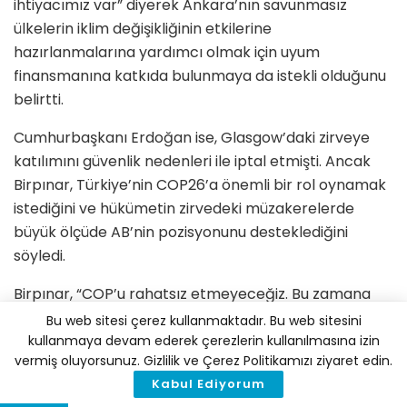
ihtiyacımız var” diyerek Ankara’nın savunmasız
ülkelerin iklim değişikliğinin etkilerine
hazırlanmalarına yardımcı olmak için uyum
finansmanına katkıda bulunmaya da istekli olduğunu
belirtti.
Cumhurbaşkanı Erdoğan ise, Glasgow’daki zirveye
katılımını güvenlik nedenleri ile iptal etmişti. Ancak
Birpınar, Türkiye’nin COP26’a önemli bir rol oynamak
istediğini ve hükümetin zirvedeki müzakerelerde
büyük ölçüde AB’nin pozisyonunu desteklediğini
söyledi.
Birpınar, “COP’u rahatsız etmeyeceğiz. Bu zamana
kadar sorunlu bir ülke olduk. Ancak bu yıl Türkiye,
Bu web sitesi çerez kullanmaktadır. Bu web sitesini
biraz daha rahat. Türkiye savunmacılığı bırakıp
kullanmaya devam ederek çerezlerin kullanılmasına izin
vermiş oluyorsunuz. Gizlilik ve Çerez Politikamızı ziyaret edin.
saldırgan olacak ve iklim müzakereleri ile iklim
Kabul Ediyorum
değişikliğinin ele alınmasında lider olmaya çalışacak.